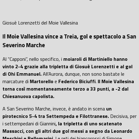
Giosuè Lorenzetti del Moie Vallesina
Il Moie Vallesina vince a Treia, gol e spettacolo a San
Severino Marche
Al “Capponi”, nello specifico, i
moiaroli di Martiniello hanno
vinto 2-4 grazie alla tripletta di Giosuè Lorenzetti e al gol
di Ohi Emmanuel.
All’Aurora, dunque, non sono bastate le
marcature di
Martorello
e
Federico Biciuffi
.
Il Moie Vallesina
torna così momentaneamente terzo a 33 punti, a -2 dal
Chiesanuova capolista.
A San Severino Marche, invece, è andato in scena
un
pirotecnico 5-4 tra Settempeda e Filottranese.
Decisiva, per
i settempedani di Giannini
, la tripletta di uno scatenato
Massacci, con gli altri due gol messi a segno da Leonardo
Meschini e Bellomarini
. Le reti dei biancorossi di Simone