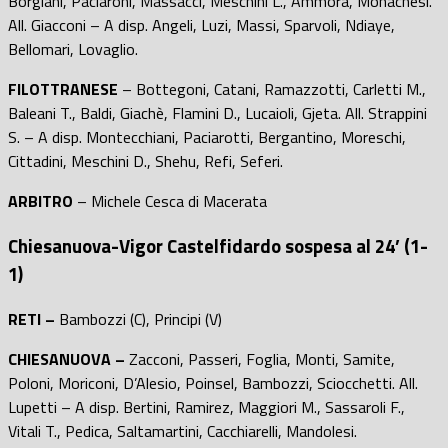
Borgiani, Paciaroni, Massacci, Meschini L., Ammora, Monachesi.
All. Giacconi – A disp. Angeli, Luzi, Massi, Sparvoli, Ndiaye,
Bellomari, Lovaglio.
FILOTTRANESE
– Bottegoni, Catani, Ramazzotti, Carletti M.,
Baleani T., Baldi, Giachè, Flamini D., Lucaioli, Gjeta. All. Strappini
S. – A disp. Montecchiani, Paciarotti, Bergantino, Moreschi,
Cittadini, Meschini D., Shehu, Refi, Seferi.
ARBITRO
– Michele Cesca di Macerata
Chiesanuova-Vigor Castelfidardo sospesa al 24’ (1-
1)
RETI –
Bambozzi (C), Principi (V)
CHIESANUOVA –
Zacconi, Passeri, Foglia, Monti, Samite,
Poloni, Moriconi, D’Alesio, Poinsel, Bambozzi, Sciocchetti. All.
Lupetti – A disp. Bertini, Ramirez, Maggiori M., Sassaroli F.,
Vitali T., Pedica, Saltamartini, Cacchiarelli, Mandolesi.