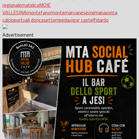
regionale
matelica
MOIE
VALLESINA
montefano
montemarcianese
osimana
ostra
calcio
portuali dorica
settempeda
vigor castelfidardo
Advertisement