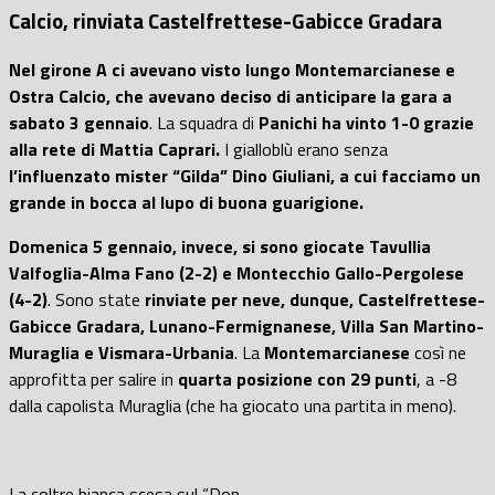
Calcio, rinviata Castelfrettese-Gabicce Gradara
Nel girone A ci avevano visto lungo Montemarcianese e
Ostra Calcio, che avevano deciso di anticipare la gara a
sabato 3 gennaio
. La squadra di
Panichi
ha vinto 1-0 grazie
alla rete di Mattia Caprari.
I gialloblù erano senza
l’influenzato mister “Gilda” Dino Giuliani, a cui facciamo un
grande in bocca al lupo di buona guarigione.
Domenica 5 gennaio, invece, si sono giocate Tavullia
Valfoglia-Alma Fano (2-2) e Montecchio Gallo-Pergolese
(4-2)
. Sono state
rinviate per neve, dunque, Castelfrettese-
Gabicce Gradara, Lunano-Fermignanese, Villa San Martino-
Muraglia e Vismara-Urbania
. La
Montemarcianese
così ne
approfitta per salire in
quarta posizione con 29 punti
, a -8
dalla capolista Muraglia (che ha giocato una partita in meno).
La coltre bianca scesa sul “Don