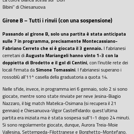
Bibini” di Chiesanuova
Girone B – Tutti i rinvii (con una sospensione)
Passando al girone B, solo una partita è stata anticipata
sulle 7 in programma, precisamente Montecassiano-
Fabriano Cerreto che si è giocata il 3 gennaio.
I fabrianesi
cerretani di
Augusto Mariangeli hanno vinto 1-3 con la
doppietta di Brodetto e il gol di Centini
, con l’inutile rete dei
locali firmata da
Simone Tomassini
. I fabrianesi superano i
rossoblù all’11^ casella della graduatoria a quota 14.
Nelle sfide, invece, in programma ieri 6 gennaio
, solo 2 si sono
giocate, mentre sono state rinviate per neve Jesina-Biagio
Nazzaro, il big match Matelica-Osimana
(si recupera il 21
gennaio)
e Chiesanuova-Vigor Castelfidardo
: quest’ultima
partita era iniziata ma è stata
sospesa sull’1-1 dopo 24 minuti
.
Si sono
regolarmente giocate, dunque, Aurora Treia-Moie
Vallesina, Settempeda-Filottranese e Borghetto-Montefano.