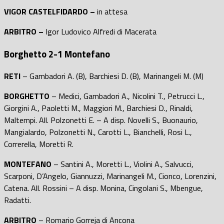
VIGOR CASTELFIDARDO –
in attesa
ARBITRO –
Igor Ludovico Alfredi di Macerata
Borghetto 2-1 Montefano
RETI
– Gambadori A. (B), Barchiesi D. (B), Marinangeli M. (M)
BORGHETTO
– Medici, Gambadori A., Nicolini T., Petrucci L.,
Giorgini A., Paoletti M., Maggiori M., Barchiesi D., Rinaldi,
Maltempi. All. Polzonetti E. – A disp. Novelli S., Buonaurio,
Mangialardo, Polzonetti N., Carotti L., Bianchelli, Rosi L.,
Correrella, Moretti R.
MONTEFANO
– Santini A., Moretti L., Violini A., Salvucci,
Scarponi, D’Angelo, Giannuzzi, Marinangeli M., Cionco, Lorenzini,
Catena. All. Rossini – A disp. Monina, Cingolani S., Mbengue,
Radatti.
ARBITRO
– Romario Gorreja di Ancona