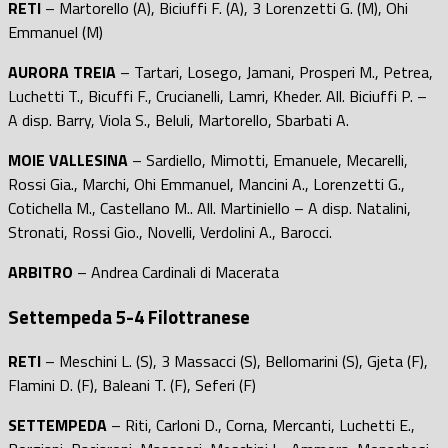
RETI
– Martorello (A), Biciuffi F. (A), 3 Lorenzetti G. (M), Ohi
Emmanuel (M)
AURORA TREIA
– Tartari, Losego, Jamani, Prosperi M., Petrea,
Luchetti T., Bicuffi F., Crucianelli, Lamri, Kheder. All. Biciuffi P. –
A disp. Barry, Viola S., Beluli, Martorello, Sbarbati A.
MOIE VALLESINA
– Sardiello, Mimotti, Emanuele, Mecarelli,
Rossi Gia., Marchi, Ohi Emmanuel, Mancini A., Lorenzetti G.,
Cotichella M., Castellano M.. All. Martiniello – A disp. Natalini,
Stronati, Rossi Gio., Novelli, Verdolini A., Barocci.
ARBITRO
– Andrea Cardinali di Macerata
Settempeda 5-4 Filottranese
RETI
– Meschini L. (S), 3 Massacci (S), Bellomarini (S), Gjeta (F),
Flamini D. (F), Baleani T. (F), Seferi (F)
SETTEMPEDA
– Riti, Carloni D., Corna, Mercanti, Luchetti E.,