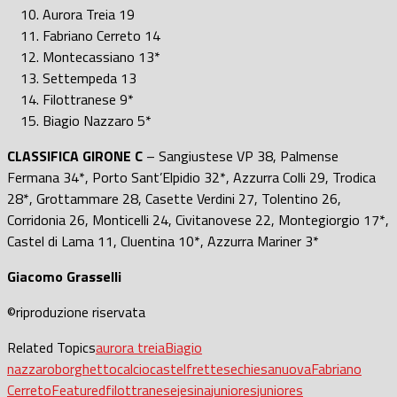
Aurora Treia 19
Fabriano Cerreto 14
Montecassiano 13*
Settempeda 13
Filottranese 9*
Biagio Nazzaro 5*
CLASSIFICA GIRONE C
– Sangiustese VP 38, Palmense
Fermana 34*, Porto Sant’Elpidio 32*, Azzurra Colli 29, Trodica
28*, Grottammare 28, Casette Verdini 27, Tolentino 26,
Corridonia 26, Monticelli 24, Civitanovese 22, Montegiorgio 17*,
Castel di Lama 11, Cluentina 10*, Azzurra Mariner 3*
Giacomo Grasselli
©riproduzione riservata
Related Topics
aurora treia
Biagio
nazzaro
borghetto
calcio
castelfrettese
chiesanuova
Fabriano
Cerreto
Featured
filottranese
jesina
juniores
juniores