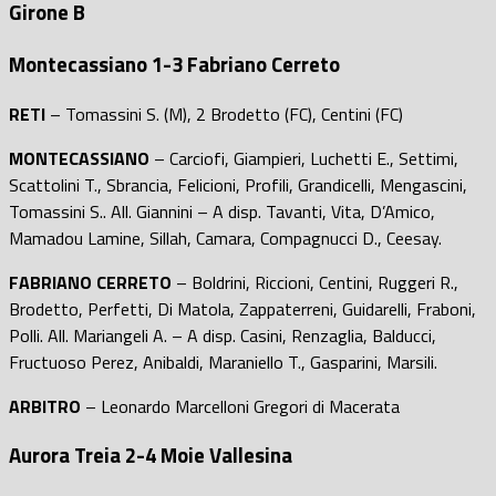
Girone B
Montecassiano 1-3 Fabriano Cerreto
RETI
– Tomassini S. (M), 2 Brodetto (FC), Centini (FC)
MONTECASSIANO
– Carciofi, Giampieri, Luchetti E., Settimi,
Scattolini T., Sbrancia, Felicioni, Profili, Grandicelli, Mengascini,
Tomassini S.. All. Giannini – A disp. Tavanti, Vita, D’Amico,
Mamadou Lamine, Sillah, Camara, Compagnucci D., Ceesay.
FABRIANO CERRETO
– Boldrini, Riccioni, Centini, Ruggeri R.,
Brodetto, Perfetti, Di Matola, Zappaterreni, Guidarelli, Fraboni,
Polli. All. Mariangeli A. – A disp. Casini, Renzaglia, Balducci,
Fructuoso Perez, Anibaldi, Maraniello T., Gasparini, Marsili.
ARBITRO
– Leonardo Marcelloni Gregori di Macerata
Aurora Treia 2-4 Moie Vallesina