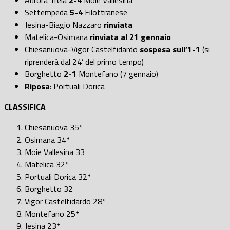
Aurora Treia
2-4
Moie Vallesina
Settempeda
5-4
Filottranese
Jesina-Biagio Nazzaro
rinviata
Matelica-Osimana
rinviata al 21 gennaio
Chiesanuova-Vigor Castelfidardo
sospesa sull’1-1
(si
riprenderà dal 24’ del primo tempo)
Borghetto
2-1
Montefano (7 gennaio)
Riposa
: Portuali Dorica
CLASSIFICA
Chiesanuova 35*
Osimana 34*
Moie Vallesina 33
Matelica 32*
Portuali Dorica 32*
Borghetto 32
Vigor Castelfidardo 28*
Montefano 25*
Jesina 23*