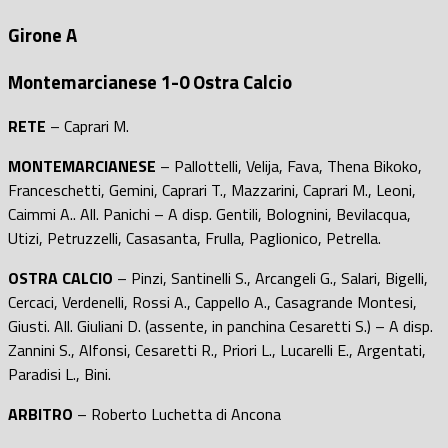
Girone A
Montemarcianese 1-0 Ostra Calcio
RETE
– Caprari M.
MONTEMARCIANESE
– Pallottelli, Velija, Fava, Thena Bikoko,
Franceschetti, Gemini, Caprari T., Mazzarini, Caprari M., Leoni,
Caimmi A.. All. Panichi – A disp. Gentili, Bolognini, Bevilacqua,
Utizi, Petruzzelli, Casasanta, Frulla, Paglionico, Petrella.
OSTRA CALCIO
– Pinzi, Santinelli S., Arcangeli G., Salari, Bigelli,
Cercaci, Verdenelli, Rossi A., Cappello A., Casagrande Montesi,
Giusti. All. Giuliani D. (assente, in panchina Cesaretti S.) – A disp.
Zannini S., Alfonsi, Cesaretti R., Priori L., Lucarelli E., Argentati,
Paradisi L., Bini.
ARBITRO
– Roberto Luchetta di Ancona