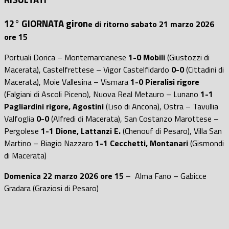
12° GIORNATA giron
e di ritorno sabato 21 marzo 2026
ore 15
Portuali Dorica – Montemarcianese
1-0 Mobili
(Giustozzi di
Macerata), Castelfrettese – Vigor Castelfidardo
0-0
(Cittadini di
Macerata), Moie Vallesina – Vismara
1-0 Pieralisi rigore
(Falgiani di Ascoli Piceno), Nuova Real Metauro – Lunano
1-1
Pagliardini rigore, Agostini
(Liso di Ancona), Ostra – Tavullia
Valfoglia
0-0
(Alfredi di Macerata), San Costanzo Marottese –
Pergolese
1-1
Dione, Lattanzi E.
(Chenouf di Pesaro), Villa San
Martino – Biagio Nazzaro
1-1 Cecchetti, Montanari
(Gismondi
di Macerata)
Domenica 22 marzo 2026 ore 15
– Alma Fano – Gabicce
Gradara (Graziosi di Pesaro)