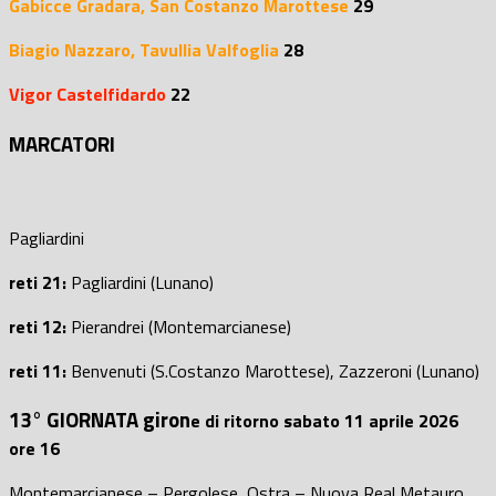
Gabicce Gradara,
San Costanzo Marottese
29
Biagio Nazzaro,
Tavullia Valfoglia
28
Vigor Castelfidardo
22
MARCATORI
Pagliardini
reti 21:
Pagliardini (Lunano)
reti 12:
Pierandrei (Montemarcianese)
reti 11:
Benvenuti (S.Costanzo Marottese), Zazzeroni (Lunano)
13° GIORNATA giron
e di ritorno sabato 11 aprile 2026
ore 16
Montemarcianese – Pergolese, Ostra – Nuova Real Metauro,