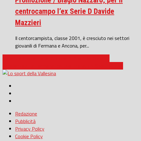
Promozione / Biagio Nazzaro, per il
centrocampo l’ex Serie D Davide
Mazzieri
Il centorcampista, classe 2001, è cresciuto nei settori
giovanili di Fermana e Ancona, per...
Serie D / Il Sora frena l’Ancona: 1-1 al “Del Conero”
Eccellenza / La Fermana ‘cattiva’ frena, il K Sport allunga
Redazione
Pubblicità
Privacy Policy
Cookie Policy