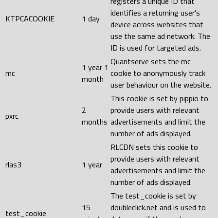
registers a unique ID that
identifies a returning user's
KTPCACOOKIE
1 day
device across websites that
use the same ad network. The
ID is used for targeted ads.
Quantserve sets the mc
1 year 1
mc
cookie to anonymously track
month
user behaviour on the website.
This cookie is set by pippio to
2
provide users with relevant
pxrc
months
advertisements and limit the
number of ads displayed.
RLCDN sets this cookie to
provide users with relevant
rlas3
1 year
advertisements and limit the
number of ads displayed.
The test_cookie is set by
15
doubleclick.net and is used to
test_cookie