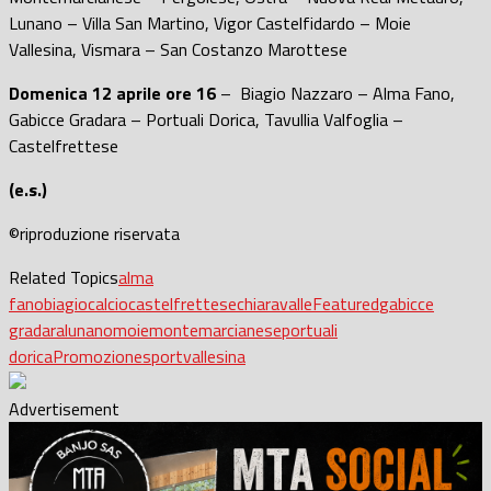
Lunano – Villa San Martino, Vigor Castelfidardo – Moie
Vallesina, Vismara – San Costanzo Marottese
Domenica 12 aprile ore 16
– Biagio Nazzaro – Alma Fano,
Gabicce Gradara – Portuali Dorica, Tavullia Valfoglia –
Castelfrettese
(e.s.)
©riproduzione riservata
Related Topics
alma
fano
biagio
calcio
castelfrettese
chiaravalle
Featured
gabicce
gradara
lunano
moie
montemarcianese
portuali
dorica
Promozione
sport
vallesina
Advertisement