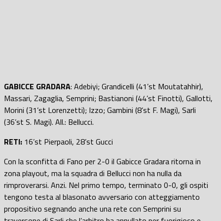
GABICCE GRADARA
: Adebiyi; Grandicelli (41’st Moutatahhir),
Massari, Zagaglia, Semprini; Bastianoni (44’st Finotti), Gallotti,
Morini (31’st Lorenzetti); Izzo; Gambini (8’st F. Magi), Sarli
(36’st S. Magi). All.: Bellucci.
RETI:
16’st Pierpaoli, 28’st Gucci
Con la sconfitta di Fano per 2-0 il Gabicce Gradara ritorna in
zona playout, ma la squadra di Bellucci non ha nulla da
rimproverarsi. Anzi. Nel primo tempo, terminato 0-0, gli ospiti
tengono testa al blasonato avversario con atteggiamento
propositivo segnando anche una rete con Semprini su
traversone di Sarli che l’arbitro ha annullato per fuorigioco e