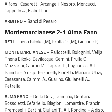
Alfonsi, Cesaretti, Arcangeli, Nespro, Mencucci,
Cappello A., Isabettini.
ARBITRO
– Banci di Pesaro
Montemarcianese 2-1 Alma Fano
RETI
-Thena Bikoko (M), Frulla O. (M), Giuliani (F)
MONTEMARCIANESE
– Pallottelli, Bolognini, Velija,
Thena Bikoko, Bevilacqua, Gemini, Frulla O.,
Mazzarini, Caprari M., Caprari T., Paglionico. All.
Panichi – A disp. Terzanelli, Fioretti, Mariani, Utizi,
Casasanta, Caimmi A., Guarino, Giulianelli A.,
Petrella.
ALMA FANO
– Della Dora, Donofrio, Dentari,
Bossoletti, Cefariello, Biagioni, Lomartire, Francini,
Premoselli, Bertini, Giuliani T.. All. Rondina – A disp.