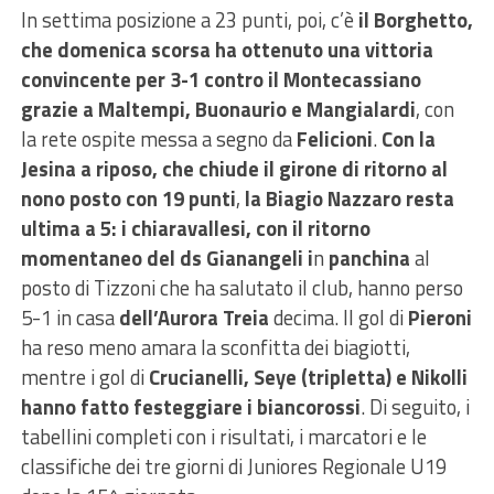
In settima posizione a 23 punti, poi, c’è
il Borghetto,
che domenica scorsa ha ottenuto una vittoria
convincente per 3-1 contro il Montecassiano
grazie a Maltempi, Buonaurio e Mangialardi
, con
la rete ospite messa a segno da
Felicioni
.
Con la
Jesina a riposo, che chiude il girone di ritorno al
nono posto con 19 punti
,
la Biagio Nazzaro resta
ultima a 5: i chiaravallesi, con il ritorno
momentaneo del ds Gianangeli i
n
panchina
al
posto di Tizzoni che ha salutato il club, hanno perso
5-1 in casa
dell’Aurora Treia
decima. Il gol di
Pieroni
ha reso meno amara la sconfitta dei biagiotti,
mentre i gol di
Crucianelli, Seye (tripletta) e Nikolli
hanno fatto festeggiare i biancorossi
. Di seguito, i
tabellini completi con i risultati, i marcatori e le
classifiche dei tre giorni di Juniores Regionale U19