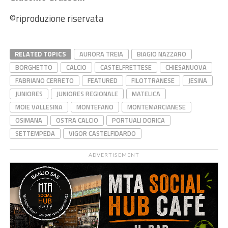
©riproduzione riservata
RELATED TOPICS
AURORA TREIA
BIAGIO NAZZARO
BORGHETTO
CALCIO
CASTELFRETTESE
CHIESANUOVA
FABRIANO CERRETO
FEATURED
FILOTTRANESE
JESINA
JUNIORES
JUNIORES REGIONALE
MATELICA
MOIE VALLESINA
MONTEFANO
MONTEMARCIANESE
OSIMANA
OSTRA CALCIO
PORTUALI DORICA
SETTEMPEDA
VIGOR CASTELFIDARDO
ADVERTISEMENT