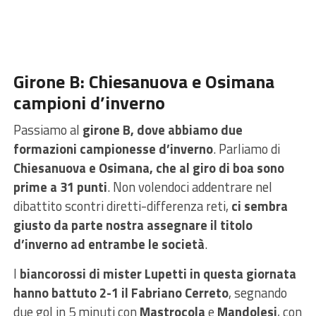
Girone B: Chiesanuova e Osimana
campioni d’inverno
Passiamo al
girone B, dove abbiamo due
formazioni campionesse d’inverno
. Parliamo di
Chiesanuova e Osimana, che al giro di boa sono
prime a 31 punti
. Non volendoci addentrare nel
dibattito scontri diretti-differenza reti,
ci sembra
giusto da parte nostra assegnare il titolo
d’inverno ad entrambe le società
.
I
biancorossi di mister Lupetti in questa giornata
hanno battuto 2-1 il Fabriano Cerreto
, segnando
due gol in 5 minuti con
Mastrocola
e
Mandolesi
, con