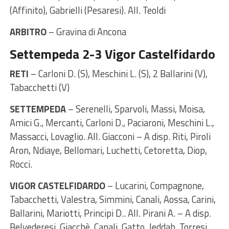
(Affinito), Gabrielli (Pesaresi). All. Teoldi
ARBITRO
– Gravina di Ancona
Settempeda 2-3 Vigor Castelfidardo
RETI
– Carloni D. (S), Meschini L. (S), 2 Ballarini (V),
Tabacchetti (V)
SETTEMPEDA
– Serenelli, Sparvoli, Massi, Moisa,
Amici G., Mercanti, Carloni D., Paciaroni, Meschini L.,
Massacci, Lovaglio. All. Giacconi – A disp. Riti, Piroli
Aron, Ndiaye, Bellomari, Luchetti, Cetoretta, Diop,
Rocci.
VIGOR CASTELFIDARDO
– Lucarini, Compagnone,
Tabacchetti, Valestra, Simmini, Canali, Aossa, Carini,
Ballarini, Mariotti, Principi D.. All. Pirani A. – A disp.
Belvederesi, Giacchè, Canali, Gatto, Jeddab, Torresi,