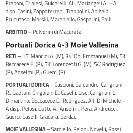
Fraboni, Crialesi, Guidarelli. All. Mariangeli A. – A
disp. Casini, Zappaterreni, Trappolini, Anibaldi,
Frucutoso, Marsili, Maraniello, Gasparini, Polli.
ARBITRO
– Polverini di Macerata
Portuali Dorica 4-3 Moie Vallesina
RETI
– 15’ Mancini A. (M), 34’ Ohi Emmanuel (M), 53’
Beccacece E. (P), 53’ Lorenzetti G. (M), 54’ Rodriguez
(P), Anselmi (P), Guerci (P)
PORTUALI DORICA
– Cascioni, Galeandro, Carignani
R., Gaetani, Cingolani E., Caselli, Lise, Carignani L.,
Dimartino, Beccacece E., Rodriguez. All. Di Michele –
A disp. Pelosi, Gatto A., Anselmi, Pera, Andreucci,
Guerci, Caselli, Gradara, Berdai.
MOIE VALLESINA
– Sardiello. Peloni, Novelli, Rossi