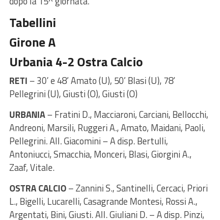
dopo la 15^ giornata.
Tabellini
Girone A
Urbania 4-2 Ostra Calcio
RETI
– 30’ e 48’ Amato (U), 50’ Blasi (U), 78’
Pellegrini (U), Giusti (O), Giusti (O)
URBANIA
– Fratini D., Macciaroni, Carciani, Bellocchi,
Andreoni, Marsili, Ruggeri A., Amato, Maidani, Paoli,
Pellegrini. All. Giacomini – A disp. Bertulli,
Antoniucci, Smacchia, Monceri, Blasi, Giorgini A.,
Zaaf, Vitale.
OSTRA CALCIO
– Zannini S., Santinelli, Cercaci, Priori
L., Bigelli, Lucarelli, Casagrande Montesi, Rossi A.,
Argentati, Bini, Giusti. All. Giuliani D. – A disp. Pinzi,