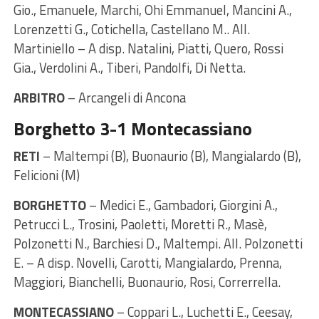
Gio., Emanuele, Marchi, Ohi Emmanuel, Mancini A.,
Lorenzetti G., Cotichella, Castellano M.. All.
Martiniello – A disp. Natalini, Piatti, Quero, Rossi
Gia., Verdolini A., Tiberi, Pandolfi, Di Netta.
ARBITRO
– Arcangeli di Ancona
Borghetto 3-1 Montecassiano
RETI
– Maltempi (B), Buonaurio (B), Mangialardo (B),
Felicioni (M)
BORGHETTO
– Medici E., Gambadori, Giorgini A.,
Petrucci L., Trosini, Paoletti, Moretti R., Masè,
Polzonetti N., Barchiesi D., Maltempi. All. Polzonetti
E. – A disp. Novelli, Carotti, Mangialardo, Prenna,
Maggiori, Bianchelli, Buonaurio, Rosi, Correrrella.
MONTECASSIANO
– Coppari L., Luchetti E., Ceesay,