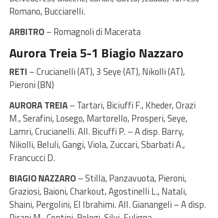
Romano, Bucciarelli.
ARBITRO
– Romagnoli di Macerata
Aurora Treia 5-1 Biagio Nazzaro
RETI
– Crucianelli (AT), 3 Seye (AT), Nikolli (AT),
Pieroni (BN)
AURORA TREIA
– Tartari, Biciuffi F., Kheder, Orazi
M., Serafini, Losego, Martorello, Prosperi, Seye,
Lamri, Crucianelli. All. Bicuffi P. – A disp. Barry,
Nikolli, Beluli, Gangi, Viola, Zuccari, Sbarbati A.,
Francucci D.
BIAGIO NAZZARO
– Stilla, Panzavuota, Pieroni,
Graziosi, Baioni, Charkout, Agostinelli L., Natali,
Shaini, Pergolini, El Ibrahimi. All. Gianangeli – A disp.
Pirani M., Contini, Belogi, Silvi, Fuligna.