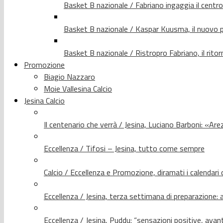
Basket B nazionale / Fabriano ingaggia il centr
Basket B nazionale / Kaspar Kuusma, il nuovo p
Basket B nazionale / Ristropro Fabriano, il rito
Promozione
Biagio Nazzaro
Moie Vallesina Calcio
Jesina Calcio
Il centenario che verrà / Jesina, Luciano Barboni: «Arez
Eccellenza / Tifosi – Jesina, tutto come sempre
Calcio / Eccellenza e Promozione, diramati i calendari d
Eccellenza / Jesina, terza settimana di preparazione: 
Eccellenza / Jesina, Puddu: “sensazioni positive, avant