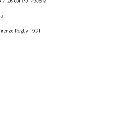
dono 7-26 contro Modena
na
o Firenze Rugby 1931