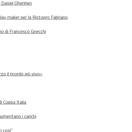
o Daniel Ohenhen
lay maker per la Ristopro Fabriano
rno di Francesco Gnecchi
zo il ricordo più vivo»
i Coppa Italia
aumentano i carichi
i così”