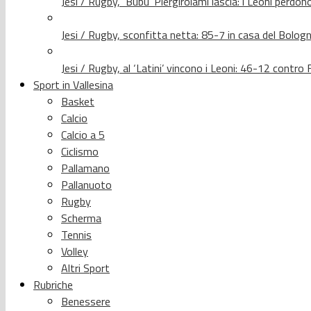
Jesi / Rugby, ‘Bubu’ Piergirolami lascia: i Leoni per
Jesi / Rugby, sconfitta netta: 85-7 in casa del Bolog
Jesi / Rugby, al ‘Latini’ vincono i Leoni: 46-12 contr
Sport in Vallesina
Basket
Calcio
Calcio a 5
Ciclismo
Pallamano
Pallanuoto
Rugby
Scherma
Tennis
Volley
Altri Sport
Rubriche
Benessere