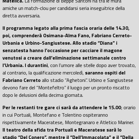
Matelica.
La formazione di Beppe Santoni ha tra le mura
amiche un match-clou per candidarsi seria inseguitrice della
diretta avversaria.
Il programma legato alla prima fascia oraria delle 14.30,
poi, comprenderà Osimana-Alma Fano, Fabriano Cerreto-
Urbania e Urbino-Sangiustese. Allo stadio “Diana” i
senzatesta hanno l’occasione per cacciare il magone
venutosi a creare dall’eliminazione settimanale contro
l’Urbania. I durantini
, con l’umore alle stelle dopo aver trovato,
al contrario, la qualificazione mercoledì,
saranno ospiti del
Fabriano Cerreto
allo stadio “Aghetoni”. Urbino e Sangiustese
devono fare del “Montefeltro” il luogo per un pronto riscatto
dopo le delusioni della decima giornata.
Per le restanti tre gare ci sarà da attendere le 15.00
; orario
in cui Portuali, Montefano e Tolentino ospiteranno
rispettivamente Maceratese, Montegranaro e Atletico Mariner.
Il teatro della sfida tra Portuali e Maceratese sarà lo
stadio “Del Conero”, mentre il “Dell’Immacolata” e il “Della