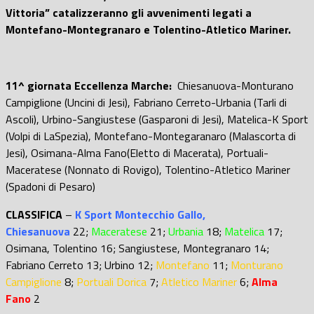
Vittoria” catalizzeranno gli avvenimenti legati a
Montefano-Montegranaro e Tolentino-Atletico Mariner.
11^ giornata Eccellenza Marche:
Chiesanuova-Monturano
Campiglione (Uncini di Jesi), Fabriano Cerreto-Urbania (Tarli di
Ascoli), Urbino-Sangiustese (Gasparoni di Jesi), Matelica-K Sport
(Volpi di LaSpezia), Montefano-Montegaranaro (Malascorta di
Jesi), Osimana-Alma Fano(Eletto di Macerata), Portuali-
Maceratese (Nonnato di Rovigo), Tolentino-Atletico Mariner
(Spadoni di Pesaro)
CLASSIFICA
–
K Sport Montecchio Gallo,
Chiesanuova
22;
Maceratese
21;
Urbania
18;
Matelica
17;
Osimana, Tolentino 16; Sangiustese, Montegranaro 14;
Fabriano Cerreto 13; Urbino 12;
Montefano
11;
Monturano
Campiglione
8;
Portuali Dorica
7;
Atletico Mariner
6;
Alma
Fano
2