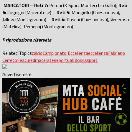
MARCATORI – Reti 7:
Peroni (K Sport Montecchio Gallo);
Reti
6:
Cognigni (Maceratese)
– Reti 5:
Mongiello (Chiesanuova),
Jallow (Montegranaro)
– Reti 4:
Pasqui (Chiesanuova), Veneroso
(Matelica), Perpepaj (Montegranaro)
®
riproduzione riservata
Related Topics
calcio
Campionato Eccellenza
eccellenza
Fabriano
Cerreto
Featured
maceratese
portuali dorica
sport
Advertisement