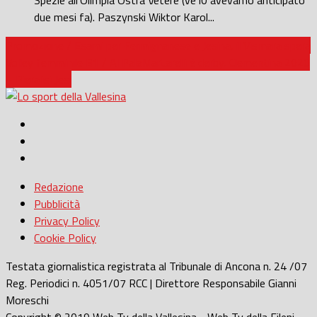
Spezie all’Olimpia Ostra Vetere (ve l0 avevamo anticipato
due mesi fa). Paszynski Wiktor Karol...
Promozione / Esami per Fermignanese e Jesina, il Vismara spera
Volley femminile B1 / Al PalaMartarelli è derby: Clementina 2020
– Pieralisi Jesi
Redazione
Pubblicità
Privacy Policy
Cookie Policy
Testata giornalistica registrata al Tribunale di Ancona n. 24 /07
Reg. Periodici n. 4051/07 RCC | Direttore Responsabile Gianni
Moreschi