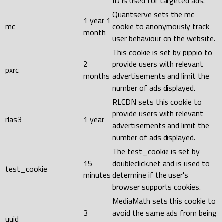
ID is used for targeted ads.
Quantserve sets the mc
1 year 1
mc
cookie to anonymously track
month
user behaviour on the website.
This cookie is set by pippio to
2
provide users with relevant
pxrc
months
advertisements and limit the
number of ads displayed.
RLCDN sets this cookie to
provide users with relevant
rlas3
1 year
advertisements and limit the
number of ads displayed.
The test_cookie is set by
15
doubleclick.net and is used to
test_cookie
minutes
determine if the user's
browser supports cookies.
MediaMath sets this cookie to
3
avoid the same ads from being
uuid