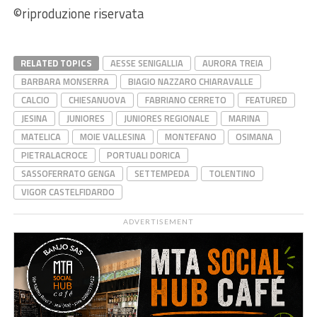
©riproduzione riservata
RELATED TOPICS
AESSE SENIGALLIA
AURORA TREIA
BARBARA MONSERRA
BIAGIO NAZZARO CHIARAVALLE
CALCIO
CHIESANUOVA
FABRIANO CERRETO
FEATURED
JESINA
JUNIORES
JUNIORES REGIONALE
MARINA
MATELICA
MOIE VALLESINA
MONTEFANO
OSIMANA
PIETRALACROCE
PORTUALI DORICA
SASSOFERRATO GENGA
SETTEMPEDA
TOLENTINO
VIGOR CASTELFIDARDO
ADVERTISEMENT