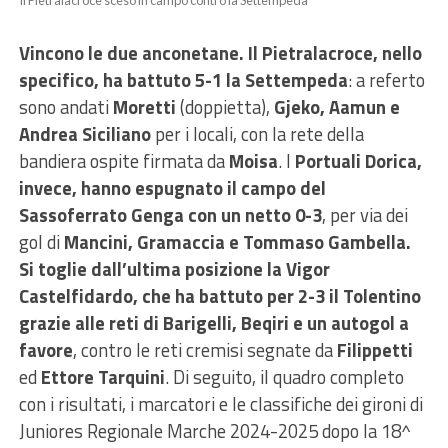
Il Pietralacroce sceso in campo contro la Settempeda
Vincono le due anconetane. Il Pietralacroce, nello
specifico, ha battuto 5-1 la Settempeda
: a referto
sono andati
Moretti
(doppietta),
Gjeko, Aamun e
Andrea Siciliano
per i locali, con la rete della
bandiera ospite firmata da
Moisa
. I
Portuali Dorica,
invece, hanno espugnato il campo del
Sassoferrato Genga con un netto 0-3
, per via dei
gol di
Mancini, Gramaccia e Tommaso Gambella.
Si toglie dall’ultima posizione la Vigor
Castelfidardo, che ha battuto per 2-3 il Tolentino
grazie alle reti di Barigelli, Beqiri e un autogol a
favore
, contro le reti cremisi segnate da
Filippetti
ed
Ettore Tarquini
. Di seguito, il quadro completo
con i risultati, i marcatori e le classifiche dei gironi di
Juniores Regionale Marche 2024-2025 dopo la 18^