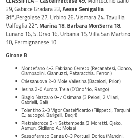
CLASSIFICA
–
Castelfrettese 49,
Montecchio Gallo
39, Gabicce Gradara 33,
Aesse Senigallia
31*,
Pergolese 27, Urbino 26, Vismara 24, Tavullia
Valfoglia 22*,
Marina 18, Barbara MonSerra 18
,
Lunano 16, S. Orso 16, Urbania 15, Villa San Martino
10, Fermignanese 10
Girone B
Montefano 4-2 Fabriano Cerreto (Recanatesi, Cionco,
Giampaolini, Giannuzzi; Pataracchia, Ferroni)
Chiesanuova 2-0 Moie Vallesina (Bacaloni, Priori)
Jesina 2-0 Aurora Treia (D’Onofrio, Rango)
Biagio Nazzaro 0-7 Osimana (3 Pelosi, 2 Villani,
Gabrielli, Balì)
Tolentino 2-3 Vigor Castelfidardo (Filippetti, Tarquini
E.; autogol, Barigelli, Beqiri)
Pietralacroce 5-1 Settempeda (2 Moretti, Gjeko,
Aamun, Siciliano A.; Moisa)
Sassoferrato Genga 0-3 Portuali Dorica (Mancini,