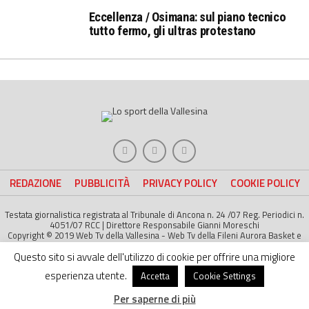
Eccellenza / Osimana: sul piano tecnico
tutto fermo, gli ultras protestano
REDAZIONE
PUBBLICITÀ
PRIVACY POLICY
COOKIE POLICY
Testata giornalistica registrata al Tribunale di Ancona n. 24 /07 Reg. Periodici n.
4051/07 RCC | Direttore Responsabile Gianni Moreschi
Copyright © 2019 Web Tv della Vallesina - Web Tv della Fileni Aurora Basket e
della Jesina Calcio. All right Reserved | Project by
Life Color
Questo sito si avvale dell'utilizzo di cookie per offrire una migliore
esperienza utente.
Accetta
Cookie Settings
Per saperne di più