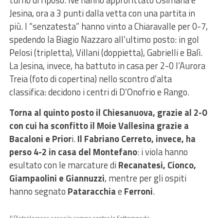
turno di
riposo
.
Ne hanno approfittato Osimana e
Jesina,
ora a 3 punti dalla vetta con una partita in
più.
I “senzatesta” hanno vinto a Chiaravalle per 0-7,
spedendo la Biagio Nazzaro all’ultimo posto
: in gol
Pelosi
(tripletta),
Villani
(doppietta),
Gabrielli
e
Balì
.
La Jesina, invece, ha battuto in casa per 2-0 l’Aurora
Treia
(foto di copertina) nello scontro d’alta
classifica: decidono i centri di
D’Onofrio
e
Rango
.
Torna al quinto posto il Chiesanuova, grazie al 2-0
con cui ha sconfitto il Moie Vallesina grazie a
Bacaloni e Prior
i.
Il Fabriano Cerreto, invece, ha
perso 4-2 in casa del Montefano
: i viola hanno
esultato con le marcature di
Recanatesi, Cionco,
Giampaolini e Giannuzzi
, mentre per gli ospiti
hanno segnato
Pataracchia
e
Ferroni
.