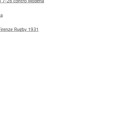
dono 7-26 contro Modena
na
o Firenze Rugby 1931