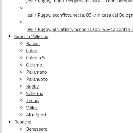
Jesi / Rugby, ‘Bubu’ Piergirolami lascia: i Leoni per
Jesi / Rugby, sconfitta netta: 85-7 in casa del Bolog
Jesi / Rugby, al ‘Latini’ vincono i Leoni: 46-12 contr
Sport in Vallesina
Basket
Calcio
Calcio a 5
Ciclismo
Pallamano
Pallanuoto
Rugby
Scherma
Tennis
Volley
Altri Sport
Rubriche
Benessere