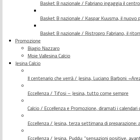
Basket B nazionale / Fabriano ingaggia il centr
Basket B nazionale / Kaspar Kuusma, il nuovo p
Basket B nazionale / Ristropro Fabriano, il rito
Promozione
Biagio Nazzaro
Moie Vallesina Calcio
Jesina Calcio
Il centenario che verrà / Jesina, Luciano Barboni: «Arez
Eccellenza / Tifosi – Jesina, tutto come sempre
Calcio / Eccellenza e Promozione, diramati i calendari d
Eccellenza / Jesina, terza settimana di preparazione: 
Eccellenza / Jesina, Puddu: “sensazioni positive, avant