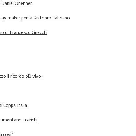
o Daniel Ohenhen
lay maker per la Ristopro Fabriano
rno di Francesco Gnecchi
zo il ricordo più vivo»
i Coppa Italia
aumentano i carichi
i così”