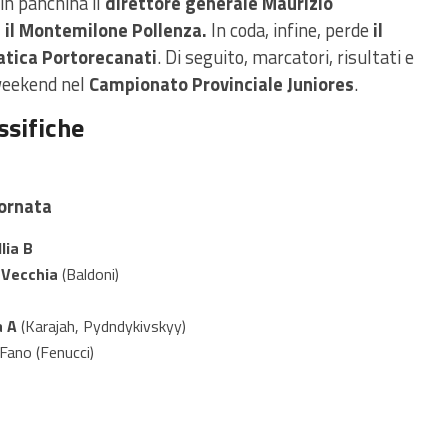
 in panchina il
direttore generale Maurizio
 il Montemilone Pollenza.
In coda, infine, perde
il
iatica Portorecanati
. Di seguito, marcatori, risultati e
 weekend nel
Campionato Provinciale Juniores
.
ssifiche
iornata
lia B
 Vecchia
(Baldoni)
a A
(Karajah, Pydndykivskyy)
Fano (Fenucci)