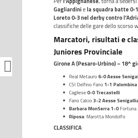
Per
l’Appignanese
, torna a sedersi
Gagliardini
e
la squadra batte 0-1
Loreto 0-3 nel derby contro l’Adr
classifiche delle gare dello scorso
Marcatori, risultati e cla
Juniores Provinciale
Girone A (Pesaro-Urbino) – 18^ g
Real Metauro
6-0 Aesse Senigal
CSI Delfino Fano
1-1
Palombina
Cagliese
0-0
Trecastelli
Fano Calcio
3-2
Aesse Senigalli
Barbara MonSerra
1-0
Fortuna 
Riposa
: Marotta Mondolfo
CLASSIFICA