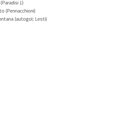
Paradisi J.)
o (Pennacchioni)
tana (autogol; Lesti)