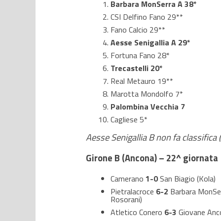
Barbara MonSerra A 38*
CSI Delfino Fano 29**
Fano Calcio 29**
Aesse Senigallia A 29*
Fortuna Fano 28*
Trecastelli 20*
Real Metauro 19**
Marotta Mondolfo 7*
Palombina Vecchia 7
Cagliese 5*
Aesse Senigallia B non fa classifica 
Girone B (Ancona) – 22^ giornata
Camerano
1-0
San Biagio (Kola)
Pietralacroce
6-2
Barbara MonSerra
Rosorani)
Atletico Conero
6-3
Giovane Anco