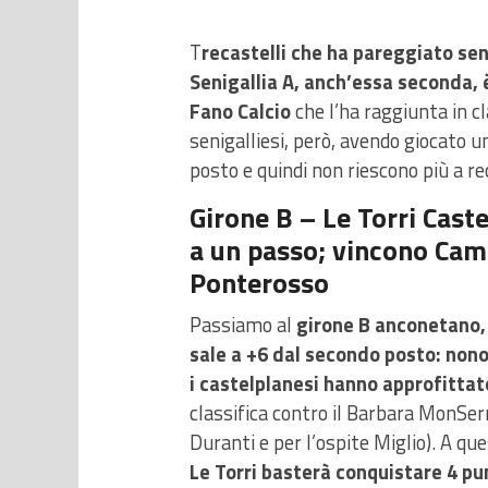
T
recastelli che ha pareggiato sen
Senigallia A, anch’essa seconda, è
Fano Calcio
che l’ha raggiunta in cla
senigalliesi, però, avendo giocato u
posto e quindi non riescono più a re
Girone B – Le Torri Caste
a un passo; vincono Came
Ponterosso
Passiamo al
girone B anconetano, 
sale a +6 dal secondo posto: nono
i castelplanesi hanno approfittato
classifica contro il Barbara MonSerra
Duranti e per l’ospite Miglio). A q
Le Torri basterà conquistare 4 pun