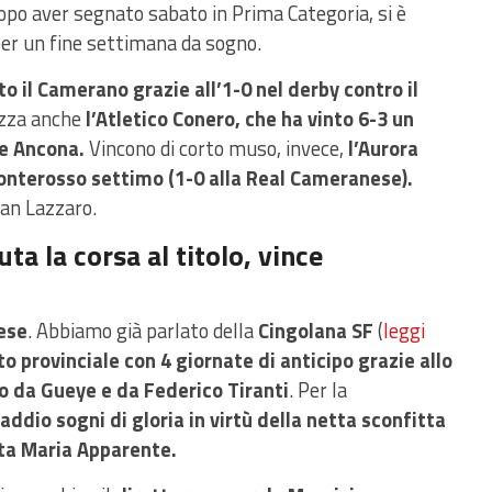
opo aver segnato sabato in Prima Categoria, si è
per un fine settimana da sogno.
o il Camerano grazie all’1-0 nel derby contro il
azza anche
l’Atletico Conero, che ha vinto 6-3 un
ne Ancona.
Vincono di corto muso, invece,
l’Aurora
 Ponterosso settimo (1-0 alla Real Cameranese).
 San Lazzaro.
a la corsa al titolo, vince
ese
. Abbiamo già parlato della
Cingolana SF
(
leggi
o provinciale con 4 giornate di anticipo grazie allo
o da Gueye e da Federico Tiranti
. Per la
io sogni di gloria in virtù della netta sconfitta
nta Maria Apparente.