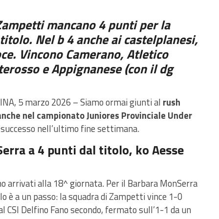
 Zampetti mancano 4 punti per la
titolo. Nel b 4 anche ai castelplanesi,
roce. Vincono Camerano, Atletico
terosso e Appignanese (con il dg
NA, 5 marzo 2026 – Siamo ormai giunti al
rush
anche nel campionato Juniores Provinciale Under
è successo nell’ultimo fine settimana.
rra a 4 punti dal titolo, ko Aesse
mo arrivati alla
18^ giornata
. Per
il Barbara MonSerra
olo è a un passo: la squadra di Zampetti vince 1-0
dal CSI Delfino Fano secondo
, fermato
sull’1-1 da un