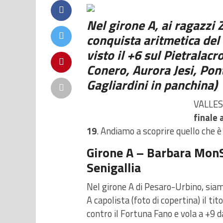
Nel girone A, ai ragazzi
conquista aritmetica del 
visto il +6 sul Pietralac
Conero, Aurora Jesi, Pon
Gagliardini in panchina)
VALLESI
finale 
19
. Andiamo a scoprire quello che 
Girone A – Barbara MonSe
Senigallia
Nel
girone A di Pesaro-Urbino
, sia
A capolista
(foto di copertina)
il tit
contro il Fortuna Fano e vola a +9 