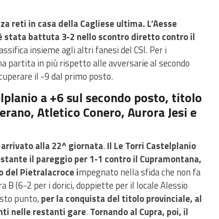
za reti in casa della Cagliese ultima. L’Aesse
 stata battuta 3-2 nello scontro diretto contro il
ssifica insieme agli altri fanesi del CSI. Per i
na partita in più rispetto alle avversarie al secondo
cuperare il -9 dal primo posto.
lplanio a +6 sul secondo posto, titolo
rano, Atletico Conero, Aurora Jesi e
arrivato alla 22^ giornata
.
Il Le Torri Castelplanio
stante il pareggio per 1-1 contro il Cupramontana,
 del Pietralacroce i
mpegnato nella sfida che non fa
 B (6-2 per i dorici, doppiette per il locale Alessio
uesto punto,
per la conquista del titolo provinciale, al
ti nelle restanti gare
.
Tornando al Cupra, poi, il