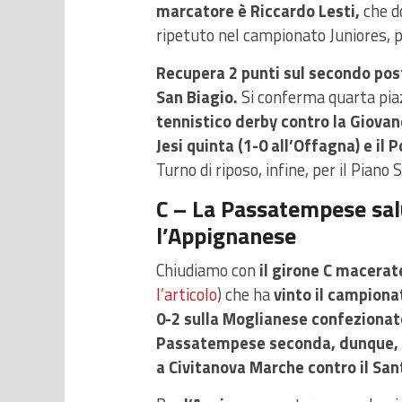
marcatore è Riccardo Lesti,
che d
ripetuto nel campionato Juniores, 
Recupera 2 punti sul secondo post
San Biagio.
Si conferma quarta pi
tennistico derby contro la Giova
Jesi quinta (1-0 all’Offagna) e il
Turno di riposo, infine, per il Piano
C – La Passatempese salut
l’Appignanese
Chiudiamo con
il girone C macerat
l’articolo
) che ha
vinto il campionat
0-2 sulla Moglianese confezionat
Passatempese seconda, dunque, add
a Civitanova Marche contro il Sa