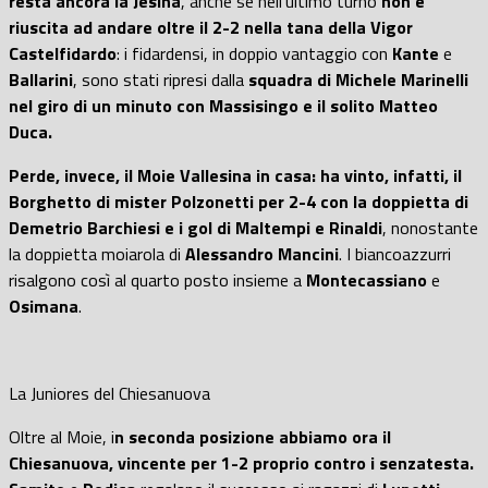
resta ancora la Jesina
, anche se nell’ultimo turno
non è
riuscita ad andare oltre il 2-2 nella tana della Vigor
Castelfidardo
: i fidardensi, in doppio vantaggio con
Kante
e
Ballarini
, sono stati ripresi dalla
squadra di Michele Marinelli
nel giro di un minuto con Massisingo e il solito Matteo
Duca.
Perde, invece, il Moie Vallesina in casa: ha vinto, infatti, il
Borghetto di mister Polzonetti per 2-4 con la doppietta di
Demetrio Barchiesi e i gol di Maltempi e Rinaldi
, nonostante
la doppietta moiarola di
Alessandro Mancini
. I biancoazzurri
risalgono così al quarto posto insieme a
Montecassiano
e
Osimana
.
La Juniores del Chiesanuova
Oltre al Moie, i
n seconda posizione abbiamo ora il
Chiesanuova, vincente per 1-2 proprio contro i senzatesta.