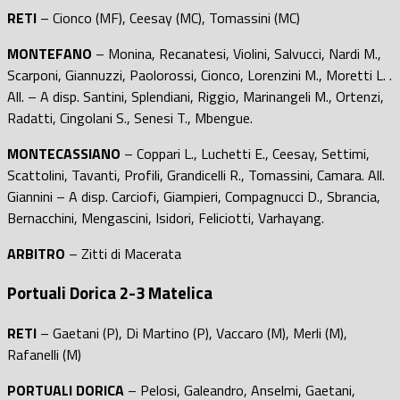
RETI
– Cionco (MF), Ceesay (MC), Tomassini (MC)
MONTEFANO
– Monina, Recanatesi, Violini, Salvucci, Nardi M.,
Scarponi, Giannuzzi, Paolorossi, Cionco, Lorenzini M., Moretti L. .
All. – A disp. Santini, Splendiani, Riggio, Marinangeli M., Ortenzi,
Radatti, Cingolani S., Senesi T., Mbengue.
MONTECASSIANO
– Coppari L., Luchetti E., Ceesay, Settimi,
Scattolini, Tavanti, Profili, Grandicelli R., Tomassini, Camara. All.
Giannini – A disp. Carciofi, Giampieri, Compagnucci D., Sbrancia,
Bernacchini, Mengascini, Isidori, Feliciotti, Varhayang.
ARBITRO
– Zitti di Macerata
Portuali Dorica 2-3 Matelica
RETI
– Gaetani (P), Di Martino (P), Vaccaro (M), Merli (M),
Rafanelli (M)
PORTUALI DORICA
– Pelosi, Galeandro, Anselmi, Gaetani,