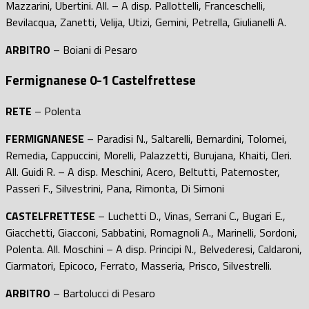
Mazzarini, Ubertini. All. – A disp. Pallottelli, Franceschelli,
Bevilacqua, Zanetti, Velija, Utizi, Gemini, Petrella, Giulianelli A.
ARBITRO
– Boiani di Pesaro
Fermignanese 0-1 Castelfrettese
RETE
– Polenta
FERMIGNANESE
– Paradisi N., Saltarelli, Bernardini, Tolomei,
Remedia, Cappuccini, Morelli, Palazzetti, Burujana, Khaiti, Cleri.
All. Guidi R. – A disp. Meschini, Acero, Beltutti, Paternoster,
Passeri F., Silvestrini, Pana, Rimonta, Di Simoni
CASTELFRETTESE
– Luchetti D., Vinas, Serrani C., Bugari E.,
Giacchetti, Giacconi, Sabbatini, Romagnoli A., Marinelli, Sordoni,
Polenta. All. Moschini – A disp. Principi N., Belvederesi, Caldaroni,
Ciarmatori, Epicoco, Ferrato, Masseria, Prisco, Silvestrelli.
ARBITRO
– Bartolucci di Pesaro