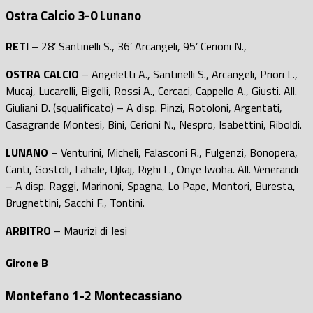
Ostra Calcio 3-0 Lunano
RETI
– 28’ Santinelli S., 36’ Arcangeli, 95’ Cerioni N.,
OSTRA CALCIO
– Angeletti A., Santinelli S., Arcangeli, Priori L.,
Mucaj, Lucarelli, Bigelli, Rossi A., Cercaci, Cappello A., Giusti. All.
Giuliani D. (squalificato) – A disp. Pinzi, Rotoloni, Argentati,
Casagrande Montesi, Bini, Cerioni N., Nespro, Isabettini, Riboldi.
LUNANO
– Venturini, Micheli, Falasconi R., Fulgenzi, Bonopera,
Canti, Gostoli, Lahale, Ujkaj, Righi L., Onye Iwoha. All. Venerandi
– A disp. Raggi, Marinoni, Spagna, Lo Pape, Montori, Buresta,
Brugnettini, Sacchi F., Tontini.
ARBITRO
– Maurizi di Jesi
Girone B
Montefano 1-2 Montecassiano