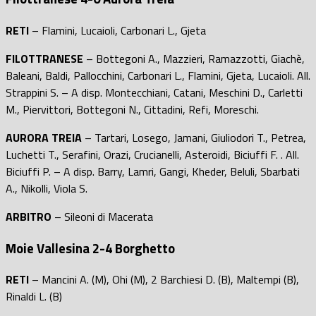
RETI
– Flamini, Lucaioli, Carbonari L., Gjeta
FILOTTRANESE
– Bottegoni A., Mazzieri, Ramazzotti, Giachè,
Baleani, Baldi, Pallocchini, Carbonari L., Flamini, Gjeta, Lucaioli. All.
Strappini S. – A disp. Montecchiani, Catani, Meschini D., Carletti
M., Piervittori, Bottegoni N., Cittadini, Refi, Moreschi.
AURORA TREIA
– Tartari, Losego, Jamani, Giuliodori T., Petrea,
Luchetti T., Serafini, Orazi, Crucianelli, Asteroidi, Biciuffi F. . All.
Biciuffi P. – A disp. Barry, Lamri, Gangi, Kheder, Beluli, Sbarbati
A., Nikolli, Viola S.
ARBITRO
– Sileoni di Macerata
Moie Vallesina 2-4 Borghetto
RETI
– Mancini A. (M), Ohi (M), 2 Barchiesi D. (B), Maltempi (B),
Rinaldi L. (B)