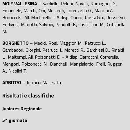
MOIE VALLESINA
– Sardiello, Peloni, Novelli, Romagnoli G.,
Emanuele, Marchi, Ohi, Mecarelli, Lorenzetti G., Mancini A.,
Borocci F. . All. Martiniello – A disp. Quero, Rossi Gia., Rossi Gio.,
Forlivesi, Mimotti, Salvoni, Pandolfi F., Castellano M., Cotichella
M.
BORGHETTO
– Medici, Rosi, Maggiori M., Petrucci L.,
Gambadori, Giorgini, Petrucci J., Moretti R., Barchiesi D., Rinaldi
L., Maltempi. All. Polzonetti E. – A disp. Ciarrocchi, Correrella,
Mengoni, Polzonetti N., Bianchelli, Mangialardo, Frelli, Ruggeri
A., Nicolini T.
ARBITRO
– Jouini di Macerata
Risultati e classifiche
Juniores Regionale
5^ giornata