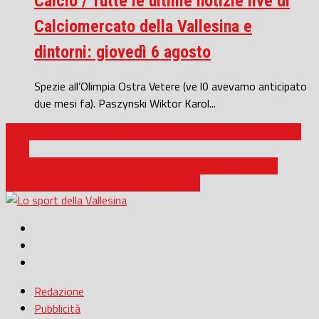
Calcio / Tutte le ultime notizie live di
Calciomercato della Vallesina e
dintorni: giovedì 6 agosto
Spezie all’Olimpia Ostra Vetere (ve l0 avevamo anticipato
due mesi fa). Paszynski Wiktor Karol...
Eccellenza / La Jesina conquista la prima vittoria col Tolentino
(1-0)
Calcio / Addio a Cardinal Menichelli, il ricordo della Giovane
Ancona: “Buon secondo tempo don Edo”
Redazione
Pubblicità