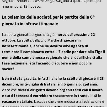
segnato
Brodetto
.
Nese
e
Biagio
salgono a quota 4 punti, pur
rimanendo al 12° posto.
La polemica delle società per le partite della 6^
giornata in infrasettimanale
La sesta giornata si giocherà già
mercoledì prossimo 22
ottobre
. La scelta della Lnd Marche di
giocare in
infrasettimanale, anche se dovuta all’esigenza di
terminare il campionato entro il 7 aprile per dare alla Figc il
nome della campionessa regionale che si qualificherà alla
fase nazionale
,
sta facendo discutere e non poco le
societ
à.
Non è stata gradita, infatti, anche la scelta di giocare il 23
dicembre, anti-vigilia di Natale, e il 6 gennaio, Epifania
,
visto che
diversi dirigenti devono organizzarsi con il lavoro
e tutti i tesserati vorrebbero trascorrere in tranquillità le
vacanze natalizie
. L’accusa che viene mossa alla federazione è
di
pensare poco alle esigenze delle società dilettantistiche