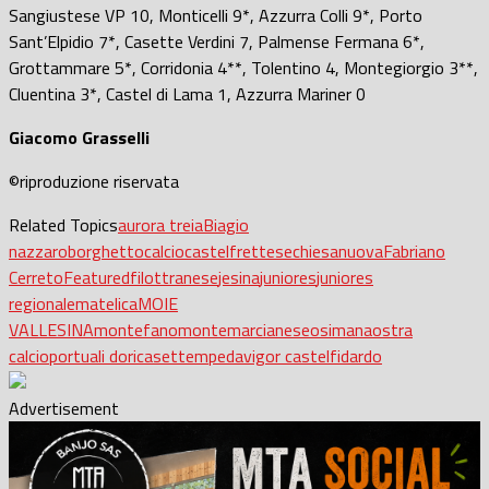
Sangiustese VP 10, Monticelli 9*, Azzurra Colli 9*, Porto
Sant’Elpidio 7*, Casette Verdini 7, Palmense Fermana 6*,
Grottammare 5*, Corridonia 4**, Tolentino 4, Montegiorgio 3**,
Cluentina 3*, Castel di Lama 1, Azzurra Mariner 0
Giacomo Grasselli
©riproduzione riservata
Related Topics
aurora treia
Biagio
nazzaro
borghetto
calcio
castelfrettese
chiesanuova
Fabriano
Cerreto
Featured
filottranese
jesina
juniores
juniores
regionale
matelica
MOIE
VALLESINA
montefano
montemarcianese
osimana
ostra
calcio
portuali dorica
settempeda
vigor castelfidardo
Advertisement