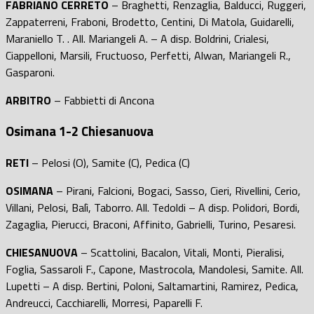
FABRIANO CERRETO
– Braghetti, Renzaglia, Balducci, Ruggeri,
Zappaterreni, Fraboni, Brodetto, Centini, Di Matola, Guidarelli,
Maraniello T. . All. Mariangeli A. – A disp. Boldrini, Crialesi,
Ciappelloni, Marsili, Fructuoso, Perfetti, Alwan, Mariangeli R.,
Gasparoni.
ARBITRO
– Fabbietti di Ancona
Osimana 1-2 Chiesanuova
RETI
– Pelosi (O), Samite (C), Pedica (C)
OSIMANA
– Pirani, Falcioni, Bogaci, Sasso, Cieri, Rivellini, Cerio,
Villani, Pelosi, Balì, Taborro. All. Tedoldi – A disp. Polidori, Bordi,
Zagaglia, Pierucci, Braconi, Affinito, Gabrielli, Turino, Pesaresi.
CHIESANUOVA
– Scattolini, Bacalon, Vitali, Monti, Pieralisi,
Foglia, Sassaroli F., Capone, Mastrocola, Mandolesi, Samite. All.
Lupetti – A disp. Bertini, Poloni, Saltamartini, Ramirez, Pedica,
Andreucci, Cacchiarelli, Morresi, Paparelli F.