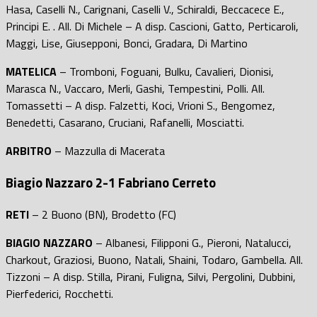
Hasa, Caselli N., Carignani, Caselli V., Schiraldi, Beccacece E.,
Principi E. . All. Di Michele – A disp. Cascioni, Gatto, Perticaroli,
Maggi, Lise, Giusepponi, Bonci, Gradara, Di Martino
MATELICA
– Tromboni, Foguani, Bulku, Cavalieri, Dionisi,
Marasca N., Vaccaro, Merli, Gashi, Tempestini, Polli. All.
Tomassetti – A disp. Falzetti, Koci, Vrioni S., Bengomez,
Benedetti, Casarano, Cruciani, Rafanelli, Mosciatti.
ARBITRO
– Mazzulla di Macerata
Biagio Nazzaro 2-1 Fabriano Cerreto
RETI
– 2 Buono (BN), Brodetto (FC)
BIAGIO NAZZARO
– Albanesi, Filipponi G., Pieroni, Natalucci,
Charkout, Graziosi, Buono, Natali, Shaini, Todaro, Gambella. All.
Tizzoni – A disp. Stilla, Pirani, Fuligna, Silvi, Pergolini, Dubbini,
Pierfederici, Rocchetti.