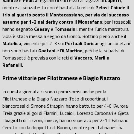
Samite
e
Pedica
regalano il successo ai ragazzi di
Lupetti
,
mentre ai senzatesta non è bastata la rete di
Pelosi
.
Chiude il
trio al quarto posto il Montecassiano, per via del successo
esterno per 1-2 nel derby contro il Montefano
: per i rossoblù
hanno segnato
Ceesay
e
Tomassini
, mentre l’unica marcatura
viola è stata messa a segno da Cionco. Bottino pieno anche il
Matelica
, vincente per 2-3 sui
Portuali Dorica:
agli anconetani
non sono bastati
Gaetani
e
Di Martino,
perchè la squadra di
Tomassetti è prevalsa con le reti di
Vaccaro, Merli e
Rafanelli.
Prime vittorie per Filottranese e Biagio Nazzaro
In questa giornata ci sono i primi sorrisi anche per la
Filottranese
e la
Biagio Nazzaro
(foto di copertina). I
biancorossi di Simone Strappini hanno
battuto per 4-0 l’Aurora
Treia grazie ai gol di Flamini, Lucaioli, Lorenzo Carbonari e Gjeta.
I biagiotti di
Tizzoni
, invece, hanno
superato per 2-1 il Fabriano
Cerreto con la doppietta di Buono,
mentre per i fabrianesi ha