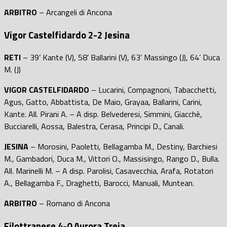
ARBITRO
– Arcangeli di Ancona
Vigor Castelfidardo 2-2 Jesina
RETI
– 39’ Kante (V), 58’ Ballarini (V), 63’ Massingo (J), 64’ Duca
M. (J)
VIGOR CASTELFIDARDO
– Lucarini, Compagnoni, Tabacchetti,
Agus, Gatto, Abbattista, De Maio, Grayaa, Ballarini, Carini,
Kante. All. Pirani A. – A disp. Belvederesi, Simmini, Giacchè,
Bucciarelli, Aossa, Balestra, Cerasa, Principi D., Canali.
JESINA
– Morosini, Paoletti, Bellagamba M., Destiny, Barchiesi
M., Gambadori, Duca M., Vittori O., Massisingo, Rango D., Bulla.
All. Marinelli M. – A disp. Parolisi, Casavecchia, Arafa, Rotatori
A., Bellagamba F., Draghetti, Barocci, Manuali, Muntean.
ARBITRO
– Romano di Ancona
Filottranese 4-0 Aurora Treia