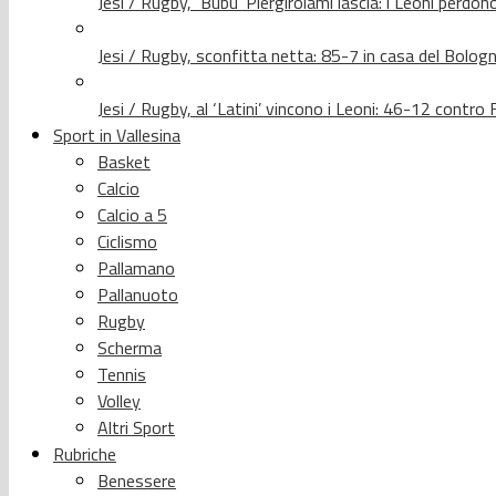
Jesi / Rugby, ‘Bubu’ Piergirolami lascia: i Leoni per
Jesi / Rugby, sconfitta netta: 85-7 in casa del Bolog
Jesi / Rugby, al ‘Latini’ vincono i Leoni: 46-12 contr
Sport in Vallesina
Basket
Calcio
Calcio a 5
Ciclismo
Pallamano
Pallanuoto
Rugby
Scherma
Tennis
Volley
Altri Sport
Rubriche
Benessere