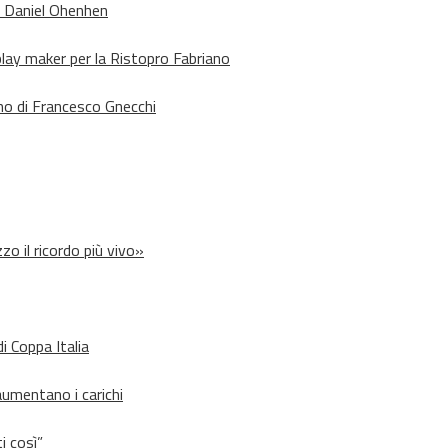
o Daniel Ohenhen
lay maker per la Ristopro Fabriano
rno di Francesco Gnecchi
zo il ricordo più vivo»
i Coppa Italia
aumentano i carichi
i così”