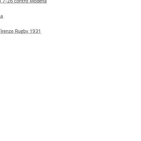
dono 7-26 contro Modena
na
o Firenze Rugby 1931