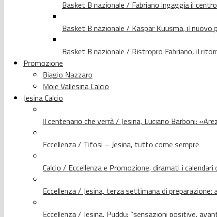
Basket B nazionale / Fabriano ingaggia il centr
Basket B nazionale / Kaspar Kuusma, il nuovo p
Basket B nazionale / Ristropro Fabriano, il rito
Promozione
Biagio Nazzaro
Moie Vallesina Calcio
Jesina Calcio
Il centenario che verrà / Jesina, Luciano Barboni: «Arez
Eccellenza / Tifosi – Jesina, tutto come sempre
Calcio / Eccellenza e Promozione, diramati i calendari d
Eccellenza / Jesina, terza settimana di preparazione: 
Eccellenza / Jesina, Puddu: “sensazioni positive, avant