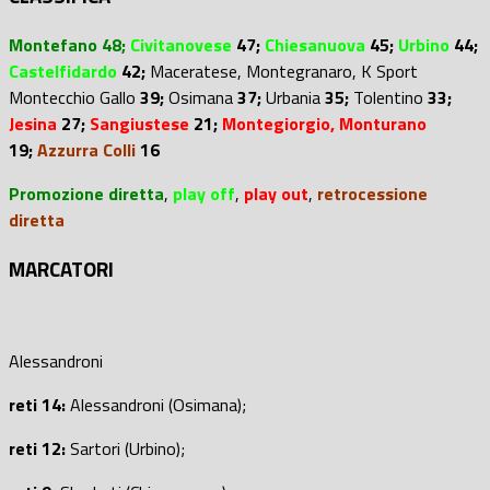
Montefano 48;
Civitanovese
47
;
Chiesanuova
45;
Urbino
44;
Castelfidardo
42;
Maceratese,
Montegranaro,
K Sport
Montecchio Gallo
39;
Osimana
37;
Urbania
35;
Tolentino
33;
Jesina
27;
Sangiustese
21;
Montegiorgio,
Monturano
19
;
Azzurra Colli
16
Promozione diretta
,
play off
,
play out
,
retrocessione
diretta
MARCATORI
Alessandroni
reti 14:
Alessandroni (Osimana);
reti 12:
Sartori (Urbino);