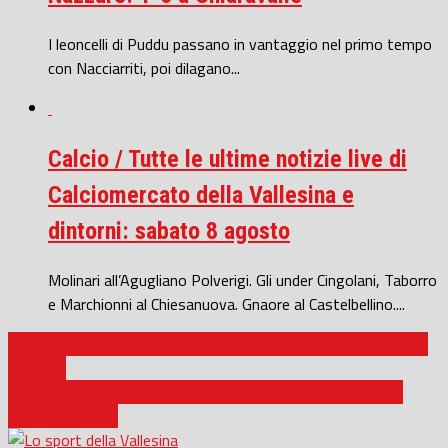
I leoncelli di Puddu passano in vantaggio nel primo tempo
con Nacciarriti, poi dilagano...
Calcio / Tutte le ultime notizie live di
Calciomercato della Vallesina e
dintorni: sabato 8 agosto
Molinari all’Agugliano Polverigi. Gli under Cingolani, Taborro
e Marchionni al Chiesanuova. Gnaore al Castelbellino....
Promozione/ Biagio Nazzaro – Marina 1-1: la corsa ai play off
continua
Promozione / Bezziccheri fa 3-2, il Fabriano Cerreto esulta
all’ultimo respiro