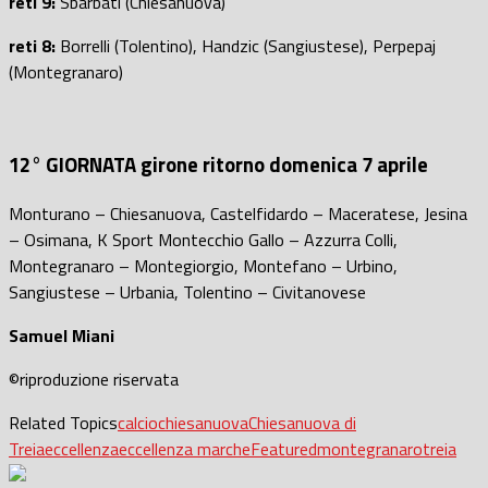
reti 9:
Sbarbati (Chiesanuova)
reti 8:
Borrelli (Tolentino), Handzic (Sangiustese), Perpepaj
(Montegranaro)
12° GIORNATA girone ritorno domenica 7 aprile
Monturano – Chiesanuova, Castelfidardo – Maceratese, Jesina
– Osimana, K Sport Montecchio Gallo – Azzurra Colli,
Montegranaro – Montegiorgio, Montefano – Urbino,
Sangiustese – Urbania, Tolentino – Civitanovese
Samuel Miani
©riproduzione riservata
Related Topics
calcio
chiesanuova
Chiesanuova di
Treia
eccellenza
eccellenza marche
Featured
montegranaro
treia