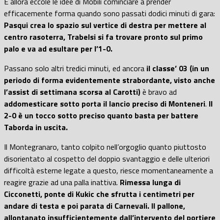
E allora eccole le idee di Mobili cominciare a prender
efficacemente forma quando sono passati dodici minuti di gara:
Pasqui crea lo spazio sul vertice di destra per mettere al
centro rasoterra, Trabelsi si fa trovare pronto sul primo
palo e va ad esultare per l’1-0.
Passano solo altri tredici minuti, ed ancora
il classe’ 03 (in un
periodo di forma evidentemente strabordante, visto anche
l’assist di settimana scorsa al Carotti)
è bravo ad
addomesticare sotto porta il lancio preciso di Monteneri
.
Il
2-0 è un tocco sotto preciso quanto basta per battere
Taborda in uscita.
Il Montegranaro, tanto colpito nell’orgoglio quanto piuttosto
disorientato al cospetto del doppio svantaggio e delle ulteriori
difficoltà esterne legate a questo, riesce momentaneamente a
reagire grazie ad una palla inattiva.
Rimessa lunga di
Cicconetti, ponte di Kukic che sfrutta i centimetri per
andare di testa e poi parata di Carnevali. Il pallone,
allontanato insufficientemente dall’intervento del portiere