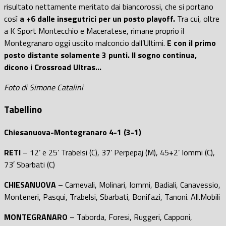
risultato nettamente meritato dai biancorossi, che si portano
così
a +6 dalle insegutrici per un posto playoff.
Tra cui, oltre
a K Sport Montecchio e Maceratese, rimane proprio il
Montegranaro oggi uscito malconcio dall’Ultimi.
E con il primo
posto distante solamente 3 punti. Il sogno continua,
dicono i Crossroad Ultras…
Foto di Simone Catalini
Tabellino
Chiesanuova-Montegranaro 4-1 (3-1)
RETI
– 12’ e 25’ Trabelsi (C), 37’ Perpepaj (M), 45+2’ Iommi (C),
73′ Sbarbati (C)
CHIESANUOVA
– Carnevali, Molinari, Iommi, Badiali, Canavessio,
Monteneri, Pasqui, Trabelsi, Sbarbati, Bonifazi, Tanoni. All.Mobili
MONTEGRANARO
– Taborda, Foresi, Ruggeri, Capponi,