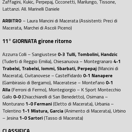
Zaffagini, Kukic, Perpepaj, Cicconetti, Marilungo, Tissone,
Lattanzi. All. Marinelli Daniele
ARBITRO
– Laura Mancini di Macerata (Assistenti: Preci di
Macerata, Marchei di Ascoli Piceno)
11° GIORNATA girone ritorno
Azzurra Colli – Sangiustese
0-3 Tulli, Tombolini, Handzic
(Tuderti di Reggio Emilia), Chiesanuova – Montegranaro
4-1
Trabelsi, Trabelsi, Iommi, Sbarbati, Perpepaj
(Mancini di
Macerata), Civitanovese – Castelfidardo
0-1 Nanapere
(Gambirasio di Bergamo), Maceratese – Montefano
0-1
Alla
(Ferroni di Fermo), Montegiorgio – K Sport Montecchio
Gallo
0-0
(Chiacchiarelli di San Benedetto), Osimana –
Monturano
1-0 Fermani
(Eletto di Macerata), Urbania –
Tolentino
1-1 Mistura, Garcia
(Animento di Macerata), Urbino
– Jesina
1-0 Sartori
(Tasso di Macerata)
CLASSIFICA