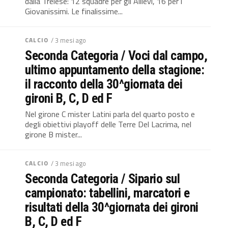
dalla Treiese: 12 squadre per gli Allievi, 16 per i
Giovanissimi. Le finalissime...
CALCIO
/ 3 mesi ago
Seconda Categoria / Voci dal campo,
ultimo appuntamento della stagione:
il racconto della 30^giornata dei
gironi B, C, D ed F
Nel girone C mister Latini parla del quarto posto e
degli obiettivi playoff delle Terre Del Lacrima, nel
girone B mister...
CALCIO
/ 3 mesi ago
Seconda Categoria / Sipario sul
campionato: tabellini, marcatori e
risultati della 30^giornata dei gironi
B, C, D ed F