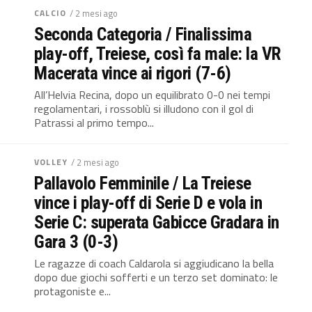
CALCIO
/ 2 mesi ago
Seconda Categoria / Finalissima
play-off, Treiese, così fa male: la VR
Macerata vince ai rigori (7-6)
All’Helvia Recina, dopo un equilibrato 0-0 nei tempi
regolamentari, i rossoblù si illudono con il gol di
Patrassi al primo tempo...
VOLLEY
/ 2 mesi ago
Pallavolo Femminile / La Treiese
vince i play-off di Serie D e vola in
Serie C: superata Gabicce Gradara in
Gara 3 (0-3)
Le ragazze di coach Caldarola si aggiudicano la bella
dopo due giochi sofferti e un terzo set dominato: le
protagoniste e...