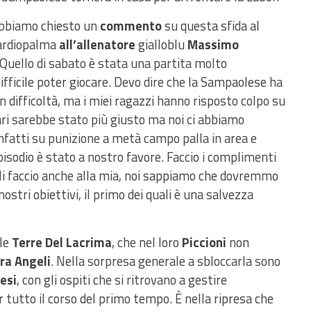
bbiamo chiesto un
commento
su questa sfida al
ardiopalma
all’allenatore
gialloblu
Massimo
Quello di sabato è stata una partita molto
ficile poter giocare. Devo dire che la Sampaolese ha
n difficoltà, ma i miei ragazzi hanno risposto colpo su
ari sarebbe stato più giusto ma noi ci abbiamo
infatti su punizione a metà campo palla in area e
pisodio è stato a nostro favore. Faccio i complimenti
li faccio anche alla mia, noi sappiamo che dovremmo
 nostri obiettivi, il primo dei quali è una salvezza
 le
Terre Del Lacrima
, che nel loro
Piccioni
non
ora Angeli
. Nella sorpresa generale a sbloccarla sono
esi
, con gli ospiti che si ritrovano a gestire
er tutto il corso del primo tempo. È nella ripresa che