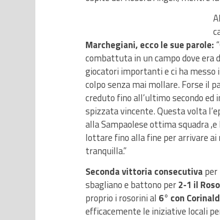
A
c
Marchegiani, ecco le sue parole:
“
combattuta in un campo dove era dif
giocatori importanti e ci ha messo i
colpo senza mai mollare. Forse il p
creduto fino all’ultimo secondo ed 
spizzata vincente. Questa volta l’e
alla Sampaolese ottima squadra ,e 
lottare fino alla fine per arrivare ai
tranquilla.”
Seconda vittoria consecutiva
per
sbagliano e battono per
2-1 il Ros
proprio i rosorini al
6° con Corinald
efficacemente le iniziative locali p