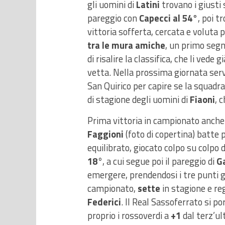
gli uomini di
Latini
trovano i giusti 
pareggio con
Capecci al 54
°, poi t
vittoria sofferta, cercata e voluta p
tra le mura amiche
, un primo segn
di risalire la classifica, che li vede
vetta. Nella prossima giornata servi
San Quirico per capire se la squadra
di stagione degli uomini di
Fiaoni
, 
Prima vittoria in campionato anche 
Faggioni
(foto di copertina) batte 
equilibrato, giocato colpo su colpo
18°
, a cui segue poi il pareggio di
Ga
emergere, prendendosi i tre punti g
campionato,
sette
in stagione e re
Federici
. Il Real Sassoferrato si p
proprio i rossoverdi a
+1
dal terz’ul