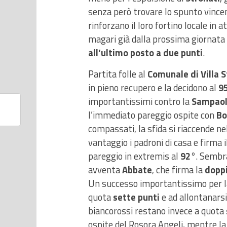
senza però trovare lo spunto vince
rinforzano il loro fortino locale in 
magari già dalla prossima giornata 
all’ultimo posto a due punti
.
Partita folle al
Comunale di Villa 
in pieno recupero e la decidono al
9
importantissimi contro la
Sampaol
l’immediato pareggio ospite con
Bo
compassati, la sfida si riaccende n
vantaggio i padroni di casa e firma 
pareggio in extremis al
92°
. Sembra
avventa
Abbate
, che firma la
dopp
Un successo importantissimo per la c
quota
sette punti
e ad allontanarsi 
biancorossi restano invece a quota
ospite del Rosora Angeli, mentre la