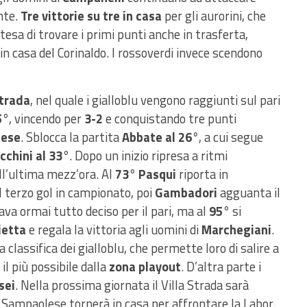
nte.
Tre vittorie su tre in casa
per gli aurorini, che
attesa di trovare i primi punti anche in trasferta,
in casa del Corinaldo. I rossoverdi invece scendono
Strada
, nel quale i gialloblu vengono raggiunti sul pari
5°
, vincendo per
3-2
e conquistando tre punti
ese
. Sblocca la partita
Abbate al 26°
, a cui segue
cchini al 33°
. Dopo un inizio ripresa a ritmi
ell’ultima mezz’ora. Al
73° Pasqui
riporta in
il terzo gol in campionato, poi
Gambadori
agguanta il
va ormai tutto deciso per il pari, ma al
95°
si
ietta
e regala la vittoria agli uomini di
Marchegiani
.
lassifica dei gialloblu, che permette loro di salire a
il più possibile dalla
zona playout
. D’altra parte i
sei
. Nella prossima giornata il Villa Strada sarà
 Sampaolese tornerà in casa per affrontare la Labor.