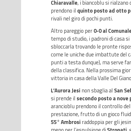
Chiaravalle
, i biancoblu si rialzano
prendono il
quinto posto ad otto p
rivali nel giro di pochi punti.
Altro pareggio per
0-0 al Comunal
tempo di studio, i padroni di casa si
sbloccarla trovando le pronte risp
come le uniche due imbattute del c
punti a testa dunque), ma serve far
della classifica. Nella prossima gio
vittoria in casa della Valle Del Giano
L’Aurora Jesi
non sbaglia al
San Se
si prende il
secondo posto a nove 
arancioblu prendono il controllo del
prestazione, frutto di un gioco flui
55° Ambrosi
raddoppia per gli jesin
meno per l’espulsione di
Stronati
, 