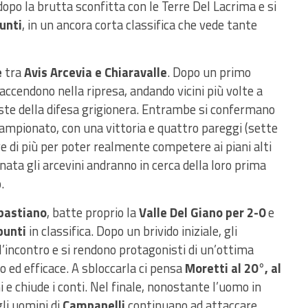
 dopo la brutta sconfitta con le Terre Del Lacrima e si
unti
, in un ancora corta classifica che vede tante
e
tra
Avis Arcevia e Chiaravalle
. Dopo un primo
 accendono nella ripresa, andando vicini più volte a
oste della difesa grigionera. Entrambe si confermano
ampionato, con una vittoria e quattro pareggi (sette
e di più per poter realmente competere ai piani alti
rnata gli arcevini andranno in cerca della loro prima
.
bastiano
, batte proprio la
Valle Del Giano per 2-0
e
punti
in classifica. Dopo un brivido iniziale, gli
l’incontro e si rendono protagonisti di un’ottima
do ed efficace. A sbloccarla ci pensa
Moretti al 20°, al
i e chiude i conti. Nel finale, nonostante l’uomo in
gli uomini di
Campanelli
continuano ad attaccare