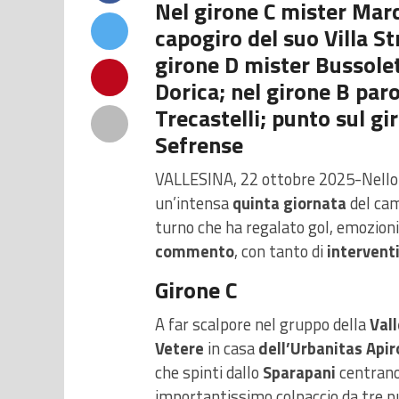
Nel girone C mister Mar
capogiro del suo Villa S
girone D mister Bussolet
Dorica; nel girone B paro
Trecastelli; punto sul gi
Sefrense
VALLESINA, 22 ottobre 2025-Nello
un’intensa
quinta giornata
del ca
turno che ha regalato gol, emozioni
commento
, con tanto di
intervent
Girone C
A far scalpore nel gruppo della
Val
Vetere
in casa
dell’Urbanitas Apir
che spinti dallo
Sparapani
centrano 
importantissimo colpaccio da tre pu