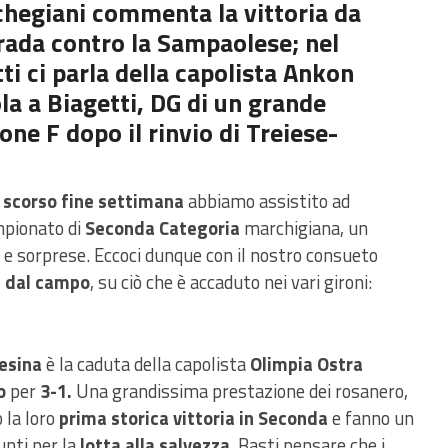
chegiani commenta la vittoria da
trada contro la Sampaolese; nel
ti ci parla della capolista Ankon
la a Biagetti, DG di un grande
rone F dopo il rinvio di Treiese-
scorso fine settimana
abbiamo assistito ad
mpionato di
Seconda Categoria
marchigiana, un
 e sorprese. Eccoci dunque con il nostro consueto
i dal campo
, su ciò che è accaduto nei vari gironi:
lesina
è la caduta della capolista
Olimpia Ostra
o
per
3-1.
Una grandissima prestazione dei rosanero,
la loro
prima storica vittoria in Seconda
e fanno un
nti per la
lotta alla salvezza
. Basti pensare che i