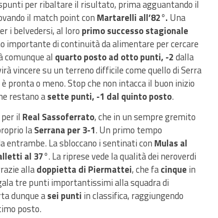
spunti per ribaltare il risultato, prima agguantando il
rovando il match point con
Martarelli all’82°.
Una
er i belvedersi, al loro
primo successo stagionale
o importante di continuità da alimentare per cercare
 già comunque al
quarto posto ad otto punti, -2
dalla
rà vincere su un terreno difficile come quello di Serra
 è pronta o meno. Stop che non intacca il buon inizio
che restano a
sette punti, -1 dal quinto posto
.
per il
Real Sassoferrato
, che in un sempre gremito
proprio la
Serrana per 3-1
. Un primo tempo
 da entrambe. La sbloccano i sentinati con
Mulas al
lletti al 37°
. La riprese vede la qualità dei neroverdi
razie alla
doppietta di Piermattei
, che fa
cinque
in
gala tre punti importantissimi alla squadra di
orta dunque a
sei punti
in classifica, raggiungendo
timo posto.