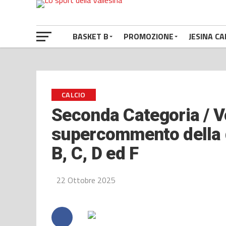
BASKET B
PROMOZIONE
JESINA CA
CALCIO
Seconda Categoria / Vo
supercommento della q
B, C, D ed F
22 Ottobre 2025