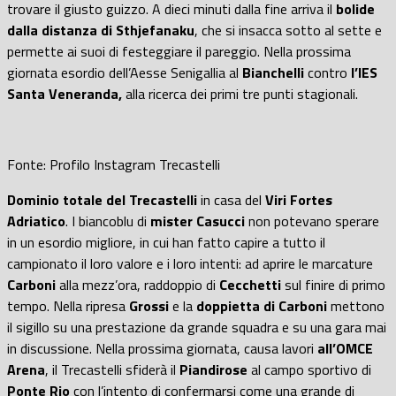
trovare il giusto guizzo. A dieci minuti dalla fine arriva il
bolide
dalla distanza di Sthjefanaku
, che si insacca sotto al sette e
permette ai suoi di festeggiare il pareggio. Nella prossima
giornata esordio dell’Aesse Senigallia al
Bianchelli
contro
l’IES
Santa Veneranda,
alla ricerca dei primi tre punti stagionali.
Fonte: Profilo Instagram Trecastelli
Dominio totale del Trecastelli
in casa del
Viri Fortes
Adriatico
. I biancoblu di
mister Casucci
non potevano sperare
in un esordio migliore, in cui han fatto capire a tutto il
campionato il loro valore e i loro intenti: ad aprire le marcature
Carboni
alla mezz’ora, raddoppio di
Cecchetti
sul finire di primo
tempo. Nella ripresa
Grossi
e la
doppietta di Carboni
mettono
il sigillo su una prestazione da grande squadra e su una gara mai
in discussione. Nella prossima giornata, causa lavori
all’OMCE
Arena
, il Trecastelli sfiderà il
Piandirose
al campo sportivo di
Ponte Rio
con l’intento di confermarsi come una grande di