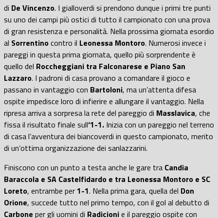
di
De Vincenzo
. I gialloverdi si prendono dunque i primi tre punti
su uno dei campi più ostici di tutto il campionato con una prova
di gran resistenza e personalità. Nella prossima giornata esordio
al
Sorrentino
contro il
Leonessa Montoro
. Numerosi invece i
pareggi in questa prima giornata, quello più sorprendente è
quello del
Roccheggiani tra Falconarese e Piano San
Lazzaro
. I padroni di casa provano a comandare il gioco e
passano in vantaggio con
Bartoloni
, ma un’attenta difesa
ospite impedisce loro di infierire e allungare il vantaggio. Nella
ripresa arriva a sorpresa la rete del pareggio di
Masslavica
, che
fissa il risultato finale sull
‘1-1.
Inizia con un pareggio nel terreno
di casa l’avventura dei biancoverdi in questo campionato, merito
di un’ottima organizzazione dei sanlazzarini.
Finiscono con un punto a testa anche le gare tra
Candia
Baraccola e SA Castelfidardo e tra Leonessa Montoro e SC
Loreto
, entrambe per
1-1
. Nella prima gara, quella del
Don
Orione
, succede tutto nel primo tempo, con il gol al debutto di
Carbone
per gli uomini di
Radicioni
e il pareggio ospite con