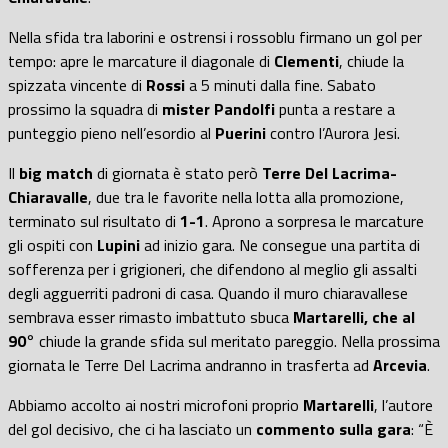
Nella sfida tra laborini e ostrensi i rossoblu firmano un gol per
tempo: apre le marcature il diagonale di
Clementi
, chiude la
spizzata vincente di
Rossi
a 5 minuti dalla fine. Sabato
prossimo la squadra di
mister Pandolfi
punta a restare a
punteggio pieno nell’esordio al
Puerini
contro l’Aurora Jesi.
Il
big match
di giornata è stato però
Terre Del Lacrima-
Chiaravalle
, due tra le favorite nella lotta alla promozione,
terminato sul risultato di
1-1
. Aprono a sorpresa le marcature
gli ospiti con
Lupini
ad inizio gara. Ne consegue una partita di
sofferenza per i grigioneri, che difendono al meglio gli assalti
degli agguerriti padroni di casa. Quando il muro chiaravallese
sembrava esser rimasto imbattuto sbuca
Martarelli, che al
90
° chiude la grande sfida sul meritato pareggio. Nella prossima
giornata le Terre Del Lacrima andranno in trasferta ad
Arcevia
.
Abbiamo accolto ai nostri microfoni proprio
Martarelli
, l’autore
del gol decisivo, che ci ha lasciato un
commento sulla gara
: “È