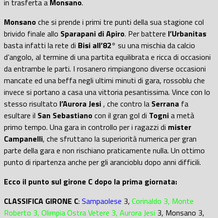
in trasferta a
Monsano
.
Monsano
che si prende i primi tre punti della sua stagione col
brivido finale allo
Sparapani di Apiro
. Per battere
l’Urbanitas
basta infatti la rete di
Bisi all’82°
su una mischia da calcio
d’angolo, al termine di una partita equilibrata e ricca di occasioni
da entrambe le parti. I rosanero rimpiangono diverse occasioni
mancate ed una beffa negli ultimi minuti di gara, rossoblu che
invece si portano a casa una vittoria pesantissima. Vince con lo
stesso risultato
l’Aurora Jesi
, che contro la
Serrana
fa
esultare il
San Sebastiano
con il gran gol di
Togni
a metà
primo tempo. Una gara in controllo per i ragazzi di
mister
Campanelli
, che sfruttano la superiorità numerica per gran
parte della gara e non rischiano praticamente nulla. Un ottimo
punto di ripartenza anche per gli arancioblu dopo anni difficili.
Ecco il punto sul girone C dopo la prima giornata:
CLASSIFICA GIRONE C
:
Sampaolese
3,
Corinaldo 3, Monte
Roberto 3, Olimpia Ostra Vetere 3, Aurora Jesi
3, Monsano 3,