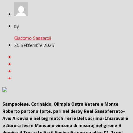
by
Giacomo Sassaroli
25 Settembre 2025
Sampaolese, Corinaldo, Olimpia Ostra Vetere e Monte
Roberto partono forte, pari nel derby Real Sassoferrato-
Avis Arcevia e nel big match Terre Del Lacrima-Chiaravalle
e Aurora Jesi e Monsano vincono di misura; nel girone B
domina il Trecastelli e il Senigallia non va oltre l’1-1; nel