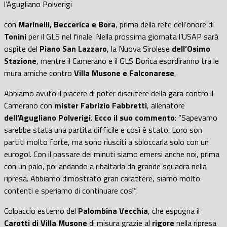
l’Agugliano Polverigi
con
Marinelli, Beccerica e Bora
, prima della rete dell’onore di
Tonini
per il GLS nel finale. Nella prossima giornata l’USAP sarà
ospite del
Piano San Lazzaro
, la Nuova Sirolese
dell’Osimo
Stazione
, mentre il Camerano e il GLS Dorica esordiranno tra le
mura amiche contro
Villa Musone e Falconarese
.
Abbiamo avuto il piacere di poter discutere della gara contro il
Camerano con
mister Fabrizio Fabbretti
, allenatore
dell’Agugliano Polverigi
.
Ecco il suo commento
: “Sapevamo
sarebbe stata una partita difficile e così è stato. Loro son
partiti molto forte, ma sono riusciti a sbloccarla solo con un
eurogol. Con il passare dei minuti siamo emersi anche noi, prima
con un palo, poi andando a ribaltarla da grande squadra nella
ripresa. Abbiamo dimostrato gran carattere, siamo molto
contenti e speriamo di continuare così”.
Colpaccio esterno del
Palombina Vecchia
, che espugna il
Carotti di Villa Musone
di misura grazie al
rigore
nella ripresa