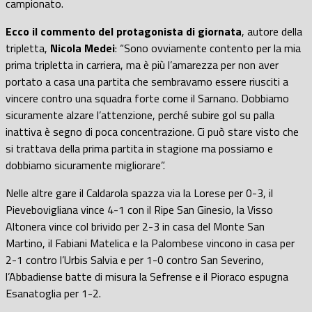
campionato.
Ecco il commento del protagonista di giornata
, autore della
tripletta,
Nicola Medei
: “Sono ovviamente contento per la mia
prima tripletta in carriera, ma è più l’amarezza per non aver
portato a casa una partita che sembravamo essere riusciti a
vincere contro una squadra forte come il Sarnano. Dobbiamo
sicuramente alzare l’attenzione, perché subire gol su palla
inattiva è segno di poca concentrazione. Ci può stare visto che
si trattava della prima partita in stagione ma possiamo e
dobbiamo sicuramente migliorare”.
Nelle altre gare il Caldarola spazza via la Lorese per 0-3, il
Pievebovigliana vince 4-1 con il Ripe San Ginesio, la Visso
Altonera vince col brivido per 2-3 in casa del Monte San
Martino, il Fabiani Matelica e la Palombese vincono in casa per
2-1 contro l’Urbis Salvia e per 1-0 contro San Severino,
l’Abbadiense batte di misura la Sefrense e il Pioraco espugna
Esanatoglia per 1-2.