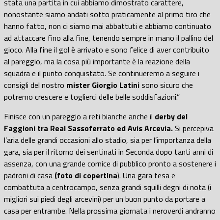
stata una partita in cui abbiamo dimostrato carattere,
nonostante siamo andati sotto praticamente al primo tiro che
hanno fatto, non ci siamo mai abbattuti e abbiamo continuato
ad attaccare fino alla fine, tenendo sempre in mano il pallino del
gioco. Alla fine il gol è arrivato e sono felice di aver contribuito
al pareggio, ma la cosa più importante è la reazione della
squadra e il punto conquistato. Se continueremo a seguire i
consigli del nostro
mister Giorgio Latini
sono sicuro che
potremo crescere e toglierci delle belle soddisfazioni.”
Finisce con un pareggio a reti bianche anche il
derby del
Faggioni tra Real Sassoferrato ed Avis Arcevia.
Si percepiva
l’aria delle grandi occasioni allo stadio, sia per l’importanza della
gara, sia per il ritorno dei sentinati in Seconda dopo tanti anni di
assenza, con una grande cornice di pubblico pronto a sostenere i
padroni di casa
(foto di copertina
). Una gara tesa e
combattuta a centrocampo, senza grandi squilli degni di nota (i
migliori sui piedi degli arcevini) per un buon punto da portare a
casa per entrambe. Nella prossima giornata i neroverdi andranno