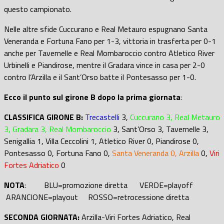
questo campionato.
Nelle altre sfide Cuccurano e Real Metauro espugnano Santa
Veneranda e Fortuna Fano per 1-3, vittoria in trasferta per 0-1
anche per Tavernelle e Real Mombaroccio contro Atletico River
Urbinelli e Piandirose, mentre il Gradara vince in casa per 2-0
contro l’Arzilla e il Sant’Orso batte il Pontesasso per 1-0.
Ecco il punto sul girone B dopo la prima giornata
:
CLASSIFICA GIRONE B:
Trecastelli
3,
Cuccurano 3, Real Metauro
3, Gradara 3, Real Mombaroccio
3, Sant’Orso 3, Tavernelle 3,
Senigallia 1, Villa Ceccolini 1, Atletico River 0, Piandirose 0,
Pontesasso 0, Fortuna Fano 0,
Santa Veneranda 0, Arzilla
0,
Viri
Fortes Adriatico
0
NOTA
: BLU=promozione diretta VERDE=playoff
ARANCIONE=playout ROSSO=retrocessione diretta
SECONDA GIORNATA:
Arzilla-Viri Fortes Adriatico, Real