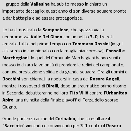
Il gruppo della
Vallesina
ha subito messo in chiaro un
importante dettaglio: quest’anno ci son diverse squadre pronte
a dar battaglia e ad essere protagoniste.
Lo ha dimostrato la
Sampaolese
, che spazza via la
neopromossa
Valle Del Giano
con un netto
3-0
, tre reti
arrivate tutte nel primo tempo con
Tommaso Rossini
(in gol
all’esordio in campionato con la maglia biancorossa),
Consoli e
Marchegiani
. In quel del Comunale Marchegiani hanno subito
messo in chiaro la volontà di prendere le redini del campionato,
con una prestazione solida e da grande squadra. Ora gli uomini di
Bocchini
son chiamati a ripetersi in casa del
Rosora Angeli
,
mentre i rossoverdi di
Birelli
, dopo un traumatico primo ritorno
in Seconda, debutteranno nel loro
Tito Villò
contro
l’Urbanitas
Apiro
, una rivincita della finale playoff di Terza dello scorso
Giugno.
Grande partenza anche del
Corinaldo
, che fa esultare il
“Saccinto
” vincendo e convincendo per
3-1
contro il
Rosora