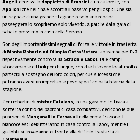
Angeli
: decisiva la
doppietta di Bronzini
e un autorete, con
Apolloni
che nel finale accorcia il passivo per gli ospiti. Che sia
un segnale di una grande stagione o solo una rondine
passeggera lo scopriremo solo vivendo, a partire dalla gara di
sabato prossimo in casa della Serrana.
Son degli importantissimi segnali di forza le vittorie in trasferta
di
Monte Roberto ed Olimpia Ostra Vetere
, entrambe per
0-2
rispettivamente contro
Villa Strada e Labor
. Due campi
storicamente difficili per chiunque, con due tifoserie locali molto
partecipi a sostegno dei loro colori, per due successi che
potranno avere un importante peso specifico nella bilancia della
stagione.
Per i robertini di
mister Catalano
, in una gara molto fisica e
sofferta contro dei padroni di casa combattivi, decidono le due
punizioni di
Manganelli e Carnevali
nella prima frazione. I
biancocelesti debutteranno in casa contro la Labor, mentre i
gialloblu si troveranno di fronte alla difficile trasferta di
Chiaravalle
.