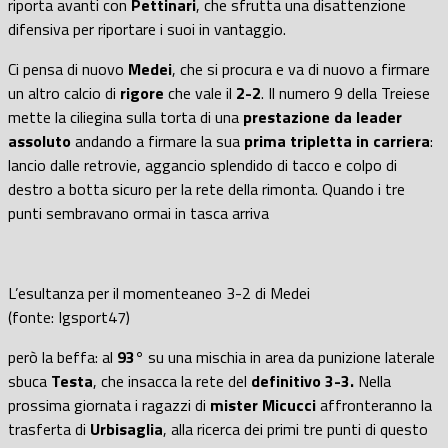
riporta avanti con
Pettinari
, che sfrutta una disattenzione
difensiva per riportare i suoi in vantaggio.
Ci pensa di nuovo
Medei
, che si procura e va di nuovo a firmare
un altro calcio di
rigore
che vale il
2-2
. Il numero 9 della Treiese
mette la ciliegina sulla torta di una
prestazione da leader
assoluto
andando a firmare la sua
prima tripletta in carriera
:
lancio dalle retrovie, aggancio splendido di tacco e colpo di
destro a botta sicuro per la rete della rimonta. Quando i tre
punti sembravano ormai in tasca arriva
L’esultanza per il momenteaneo 3-2 di Medei
(fonte: Igsport47)
però la beffa: al
93°
su una mischia in area da punizione laterale
sbuca
Testa
, che insacca la rete del
definitivo 3-3.
Nella
prossima giornata i ragazzi di
mister Micucci
affronteranno la
trasferta di
Urbisaglia
, alla ricerca dei primi tre punti di questo