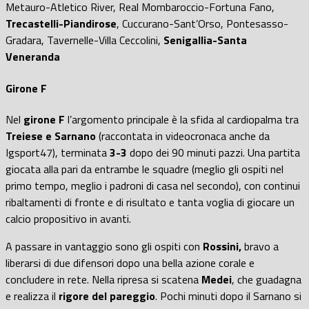
Metauro-Atletico River, Real Mombaroccio-Fortuna Fano,
Trecastelli-Piandirose
, Cuccurano-Sant’Orso, Pontesasso-
Gradara, Tavernelle-Villa Ceccolini,
Senigallia-Santa
Veneranda
Girone F
Nel
girone F
l’argomento principale è la sfida al cardiopalma tra
Treiese e Sarnano
(raccontata in videocronaca anche da
Igsport47), terminata
3-3
dopo dei 90 minuti pazzi. Una partita
giocata alla pari da entrambe le squadre (meglio gli ospiti nel
primo tempo, meglio i padroni di casa nel secondo), con continui
ribaltamenti di fronte e di risultato e tanta voglia di giocare un
calcio propositivo in avanti.
A passare in vantaggio sono gli ospiti con
Rossini,
bravo a
liberarsi di due difensori dopo una bella azione corale e
concludere in rete. Nella ripresa si scatena
Medei
, che guadagna
e realizza il
rigore del pareggio
. Pochi minuti dopo il Sarnano si