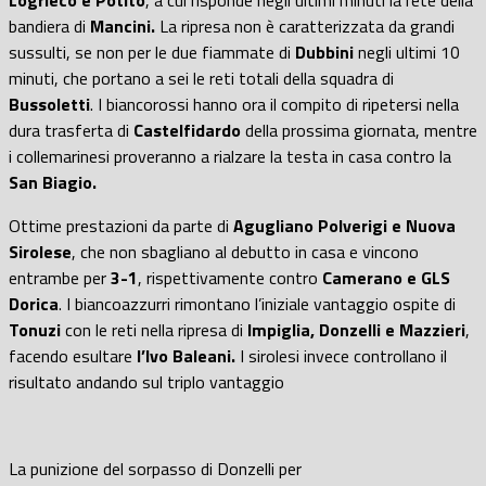
bandiera di
Mancini.
La ripresa non è caratterizzata da grandi
sussulti, se non per le due fiammate di
Dubbini
negli ultimi 10
minuti, che portano a sei le reti totali della squadra di
Bussoletti
. I biancorossi hanno ora il compito di ripetersi nella
dura trasferta di
Castelfidardo
della prossima giornata, mentre
i collemarinesi proveranno a rialzare la testa in casa contro la
San Biagio.
Ottime prestazioni da parte di
Agugliano Polverigi e Nuova
Sirolese
, che non sbagliano al debutto in casa e vincono
entrambe per
3-1
, rispettivamente contro
Camerano e GLS
Dorica
. I biancoazzurri rimontano l’iniziale vantaggio ospite di
Tonuzi
con le reti nella ripresa di
Impiglia, Donzelli e Mazzieri
,
facendo esultare
l’Ivo Baleani.
I sirolesi invece controllano il
risultato andando sul triplo vantaggio
La punizione del sorpasso di Donzelli per