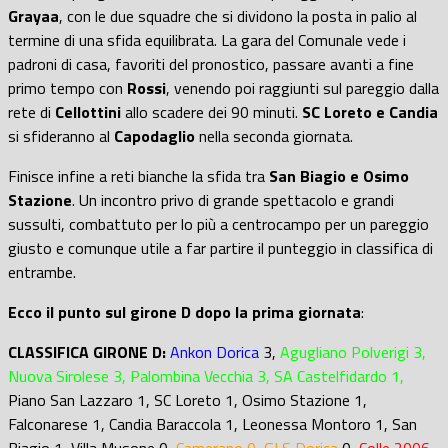
Grayaa
, con le due squadre che si dividono la posta in palio al
termine di una sfida equilibrata. La gara del Comunale vede i
padroni di casa, favoriti del pronostico, passare avanti a fine
primo tempo con
Rossi
, venendo poi raggiunti sul pareggio dalla
rete di
Cellottini
allo scadere dei 90 minuti.
SC Loreto e Candia
si sfideranno al
Capodaglio
nella seconda giornata.
Finisce infine a reti bianche la sfida tra
San Biagio e Osimo
Stazione
. Un incontro privo di grande spettacolo e grandi
sussulti, combattuto per lo più a centrocampo per un pareggio
giusto e comunque utile a far partire il punteggio in classifica di
entrambe.
Ecco il punto sul girone D dopo la prima giornata
:
CLASSIFICA GIRONE D:
Ankon Dorica
3,
Agugliano Polverigi 3,
Nuova Sirolese 3, Palombina Vecchia 3, SA Castelfidardo 1,
Piano San Lazzaro 1, SC Loreto 1, Osimo Stazione 1,
Falconarese 1, Candia Baraccola 1, Leonessa Montoro 1, San
Biagio 1, Villa Musone 0,
Camerano 0, GLS Dorica
0,
Colle 2006