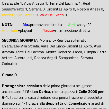
Chiaravalle 1, Avis Arcevia 1, Terre Del Lacrima 1, Real
Sassoferrato 1, Serrana 0, Urbanitas Apiro 0, Rosora Angeli 0,
Labor 0, Villa Strada
0,
Valle Del Giano
0
NOTA
:
Blu
=promozione diretta
Verde
=playoff
Arancione
=playout
Rosso
=retrocessione diretta
SECONDA GIORNATA
: Monsano-Real Sassoferrato,
Chiaravalle-Villa Strada, Valle Del Giano-Urbanitas Apiro, Avis
Arcevia-Terre Del Lacrima, Monte Roberto-Labor, Olimpia Ostra
Vetere-Aurora Jesi, Rosora Angeli-Sampaolese, Serrana-
Corinaldo
Girone D
Protagonista assoluta
della prima giornata nel girone
anconetano è
l’Ankon Dorica
, che strapazza il
Colle 2006 per
6-1
. I padroni di casa chiudono una prima frazione di assoluto
dominio sul 4-1 grazie alla
doppietta di Consolazio
e ai gol di
Logrieco e Potito
, a cui risponde negli ultimi minuti la rete della