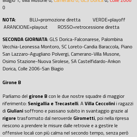
0
NOTA
: BLU=promozione diretta VERDE=playoff
ARANCIONE=playout ROSSO=retrocessione diretta
SECONDA GIORNATA
: GLS Dorica-Falconarese, Palombina
Vecchia-Leonessa Montoro, SC Loreto-Candia Baraccola, Piano
San Lazzaro-Agugliano Polvergi, Camerano-Villa Musone,
Osimo Stazione-Nuova Sirolese, SA Castelfidardo-Ankon
Dorica, Colle 2006-San Biagio
Girone B
Parliamo del
girone B
con le due nostre squadre di maggior
riferimento:
Senigallia e Trecastelli
. A
Villa Ceccolini
i ragazzi
di
Giuliani
soffrono e passano subito in svantaggio grazie al
rigore
trasformato dal neroverde
Girometti
, poi nella ripresa
riescono a prendere le misure dalle retrovie e a gestire le
offensive locali con più calma nel secondo tempo, senza però