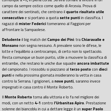
campo da sempre ostico come quello di Arcevia. Prova di
carattere dei sentinati, che centrano il
quarto risultato utile
consecutivo
e si portano a quota
sette punti
in classifica. I
ragazzi di
mister Federici
torneranno al Faggioni per
affrontare la Sampaolese.
Deludente
il big match del
Campo dei Pini
: tra
Chiaravalle e
Monsano
non segna nessuno. A prevalere sono le difese, le
lotte e l’equilibrio a centrocampo, di certo non lo spettacolo.
Resta comunque un buon punto, utile a muovere la classifica di
entrambe, che restano le uniche due squadre
ancora imbattute
del campionato. I rossoblu si piazzano al
terzo posto
con
dieci
punti
e nella prossima giornata insidieranno la vetta in casa
contro la Serrana. I grigioneri, a
nove punti
, saranno invece
impegnati in casa contro il Monte Roberto.
Il
Monte Roberto
torna alla vittoria e lo fa nel migliore dei
modi, con un netto
4-1
contro
l’Urbanitas Apiro
. Prestazione
solenne dei biancoblu in cui a dettare legge è un
super Paolo