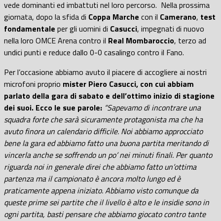
vede dominanti ed imbattuti nel loro percorso. Nella prossima
giornata, dopo la sfida di
Coppa Marche
con il
Camerano
,
test
fondamentale
per gli uomini di
Casucci
, impegnati di nuovo
nella loro OMCE Arena contro il
Real Mombaroccio
, terzo ad
undici punti e reduce dallo 0-0 casalingo contro il Fano.
Per l’occasione abbiamo avuto il piacere di accogliere ai nostri
microfoni proprio
mister Piero Casucci, con cui abbiam
parlato della gara di sabato e dell’ottimo inizio di stagione
dei suoi. Ecco le sue parole:
“Sapevamo di incontrare una
squadra forte che sarà sicuramente protagonista ma che ha
avuto finora un calendario difficile. Noi abbiamo approcciato
bene la gara ed abbiamo fatto una buona partita meritando di
vincerla anche se soffrendo un po’ nei minuti finali. Per quanto
riguarda noi in generale direi che abbiamo fatto un’ottima
partenza ma il campionato è ancora molto lungo ed è
praticamente appena iniziato. Abbiamo visto comunque da
queste prime sei partite che il livello è alto e le insidie sono in
ogni partita, basti pensare che abbiamo giocato contro tante