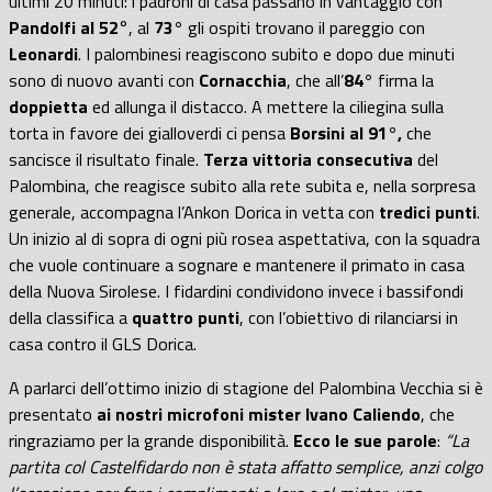
ultimi 20 minuti: i padroni di casa passano in vantaggio con
Pandolfi al 52
°, al
73°
gli ospiti trovano il pareggio con
Leonardi
. I palombinesi reagiscono subito e dopo due minuti
sono di nuovo avanti con
Cornacchia
, che all’
84°
firma la
doppietta
ed allunga il distacco. A mettere la ciliegina sulla
torta in favore dei gialloverdi ci pensa
Borsini al 91°,
che
sancisce il risultato finale.
Terza vittoria consecutiva
del
Palombina, che reagisce subito alla rete subita e, nella sorpresa
generale, accompagna l’Ankon Dorica in vetta con
tredici punti
.
Un inizio al di sopra di ogni più rosea aspettativa, con la squadra
che vuole continuare a sognare e mantenere il primato in casa
della Nuova Sirolese. I fidardini condividono invece i bassifondi
della classifica a
quattro punti
, con l’obiettivo di rilanciarsi in
casa contro il GLS Dorica.
A parlarci dell’ottimo inizio di stagione del Palombina Vecchia si è
presentato
ai nostri microfoni mister Ivano Caliendo
, che
ringraziamo per la grande disponibilità.
Ecco le sue parole
:
“La
partita col Castelfidardo non è stata affatto semplice, anzi colgo