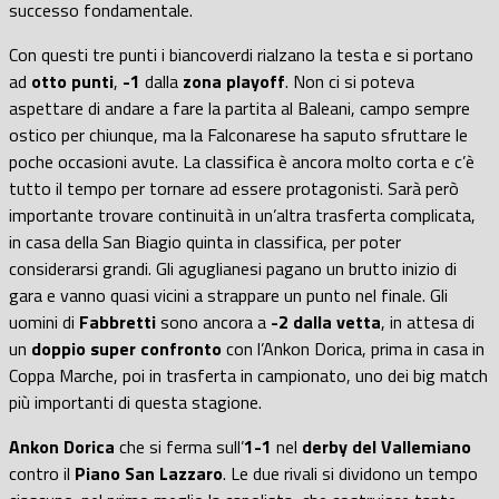
successo fondamentale.
Con questi tre punti i biancoverdi rialzano la testa e si portano
ad
otto punti
,
-1
dalla
zona playoff
. Non ci si poteva
aspettare di andare a fare la partita al Baleani, campo sempre
ostico per chiunque, ma la Falconarese ha saputo sfruttare le
poche occasioni avute. La classifica è ancora molto corta e c’è
tutto il tempo per tornare ad essere protagonisti. Sarà però
importante trovare continuità in un’altra trasferta complicata,
in casa della San Biagio quinta in classifica, per poter
considerarsi grandi. Gli aguglianesi pagano un brutto inizio di
gara e vanno quasi vicini a strappare un punto nel finale. Gli
uomini di
Fabbretti
sono ancora a
-2 dalla vetta
, in attesa di
un
doppio super confronto
con l’Ankon Dorica, prima in casa in
Coppa Marche, poi in trasferta in campionato, uno dei big match
più importanti di questa stagione.
Ankon Dorica
che si ferma sull’
1-1
nel
derby del Vallemiano
contro il
Piano San Lazzaro
. Le due rivali si dividono un tempo