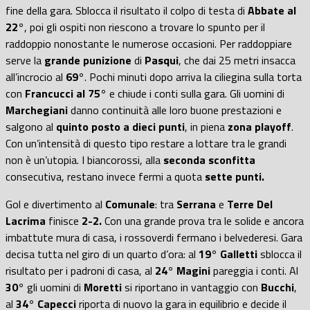
fine della gara. Sblocca il risultato il colpo di testa di
Abbate al
22°
, poi gli ospiti non riescono a trovare lo spunto per il
raddoppio nonostante le numerose occasioni. Per raddoppiare
serve la
grande punizione
di
Pasqui
, che dai 25 metri insacca
all’incrocio al
69°
. Pochi minuti dopo arriva la ciliegina sulla torta
con
Francucci al 75°
e chiude i conti sulla gara. Gli uomini di
Marchegiani
danno continuità alle loro buone prestazioni e
salgono al
quinto posto a dieci punti
, in piena
zona playoff
.
Con un’intensità di questo tipo restare a lottare tra le grandi
non è un’utopia. I biancorossi, alla
seconda sconfitta
consecutiva, restano invece fermi a quota
sette punti.
Gol e divertimento al
Comunale
: tra
Serrana
e
Terre Del
Lacrima
finisce
2-2.
Con una grande prova tra le solide e ancora
imbattute mura di casa, i rossoverdi fermano i belvederesi. Gara
decisa tutta nel giro di un quarto d’ora: al
19° Galletti
sblocca il
risultato per i padroni di casa, al
24° Magini
pareggia i conti. Al
30°
gli uomini di
Moretti
si riportano in vantaggio con
Bucchi
,
al
34° Capecci
riporta di nuovo la gara in equilibrio e decide il