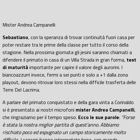
Mister Andrea Campanelli
Sebastiano
, con la speranza di trovar continuità fuori casa per
poter restare tra le prime della classe per tutto il corso della
stagione. Nella prossima giornata gli jesini saranno chiamati a
difendere il primato in casa di un Villa Strada in gran forma,
test
di maturità
importante per capire il valore degli aurorini. I
biancoazzurri invece, fermi a sei punti e solo a +1 dalla zona
playout, devono ritrovar loro stessi nella difficile trasferta delle
Terre Del Lacrima.
A parlare del primato conquistato e della gara vinta a Corinaldo
si è presentato ai nostri microfoni
mister Andrea Campanelli
,
che ringraziamo per il tempo speso.
Ecco le sue parole
:
“Forse
è stata la nostra miglior partita di quest’anno. Abbiamo
rischiato poco ed espugnato un campo storicamente molto
difficile. I ragazzi hanno interpretato bene, con grande