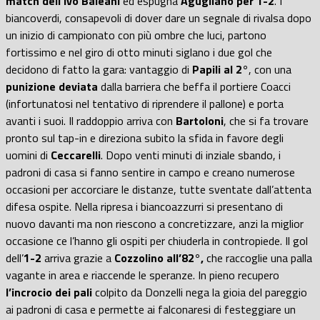
match
dell’Ivo Baleani
ed espugna
Agugliano per 1-2
. I
biancoverdi, consapevoli di dover dare un segnale di rivalsa dopo
un inizio di campionato con più ombre che luci, partono
fortissimo e nel giro di otto minuti siglano i due gol che
decidono di fatto la gara: vantaggio di
Papili al 2°
, con una
punizione deviata
dalla barriera che beffa il
portiere Coacci
(infortunatosi nel tentativo di riprendere il pallone) e porta
avanti i suoi. Il raddoppio arriva con
Bartoloni
, che si fa trovare
pronto sul tap-in e direziona subito la sfida in favore degli
uomini di
Ceccarelli
. Dopo venti minuti di inziale sbando, i
padroni di casa si fanno sentire in campo e creano numerose
occasioni per accorciare le distanze, tutte sventate dall’attenta
difesa ospite. Nella ripresa i biancoazzurri si presentano di
nuovo davanti ma non riescono a concretizzare, anzi la miglior
occasione ce l’hanno gli ospiti per chiuderla in contropiede. Il gol
dell’
1-2
arriva grazie a
Cozzolino all’82°,
che raccoglie una palla
vagante in area e riaccende le speranze. In pieno recupero
l’incrocio dei pali
colpito da Donzelli nega la gioia del pareggio
ai padroni di casa e permette ai falconaresi di festeggiare un