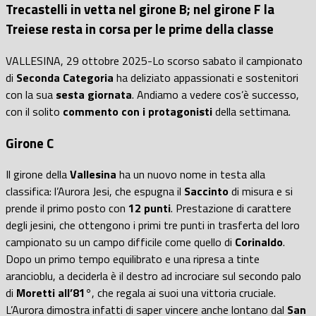
Trecastelli in vetta nel girone B; nel girone F la
Treiese resta in corsa per le prime della classe
VALLESINA, 29 ottobre 2025-Lo scorso sabato il campionato
di
Seconda Categoria
ha deliziato appassionati e sostenitori
con la sua
sesta giornata
. Andiamo a vedere cos’è successo,
con il solito
commento con i protagonisti
della settimana.
Girone C
Il girone della
Vallesina
ha un nuovo nome in testa alla
classifica: l’Aurora Jesi, che espugna il
Saccinto
di misura e si
prende il primo posto con
12 punti
. Prestazione di carattere
degli jesini, che ottengono i primi tre punti in trasferta del loro
campionato su un campo difficile come quello di
Corinaldo
.
Dopo un primo tempo equilibrato e una ripresa a tinte
arancioblu, a deciderla è il destro ad incrociare sul secondo palo
di
Moretti all’81°
, che regala ai suoi una vittoria cruciale.
L’Aurora dimostra infatti di saper vincere anche lontano dal
San