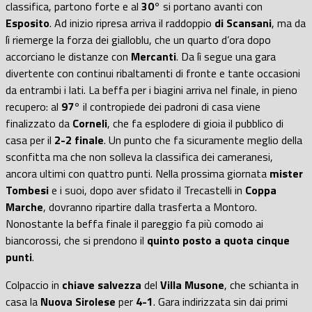
classifica, partono forte e al
30°
si portano avanti con
Esposito
. Ad inizio ripresa arriva il raddoppio
di Scansani
, ma da
lì riemerge la forza dei gialloblu, che un quarto d’ora dopo
accorciano le distanze con
Mercanti
. Da lì segue una gara
divertente con continui ribaltamenti di fronte e tante occasioni
da entrambi i lati. La beffa per i biagini arriva nel finale, in pieno
recupero: al
97°
il contropiede dei padroni di casa viene
finalizzato da
Corneli
, che fa esplodere di gioia il pubblico di
casa per il
2-2 finale
. Un punto che fa sicuramente meglio della
sconfitta ma che non solleva la classifica dei cameranesi,
ancora ultimi con quattro punti. Nella prossima giornata
mister
Tombesi
e i suoi, dopo aver sfidato il Trecastelli in
Coppa
Marche
, dovranno ripartire dalla trasferta a Montoro.
Nonostante la beffa finale il pareggio fa più comodo ai
biancorossi, che si prendono il
quinto posto a quota cinque
punti
.
Colpaccio in
chiave salvezza
del
Villa Musone
, che schianta in
casa la
Nuova Sirolese
per
4-1
. Gara indirizzata sin dai primi