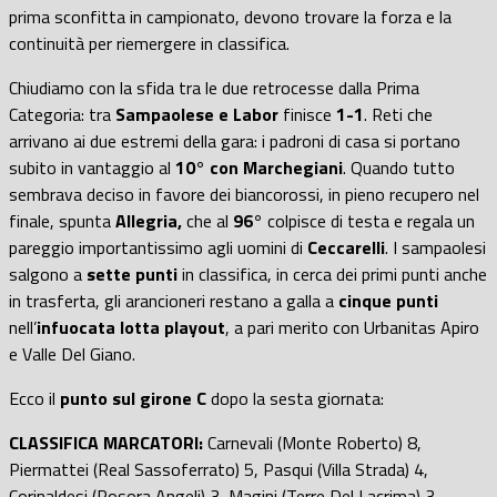
prima sconfitta in campionato, devono trovare la forza e la
continuità per riemergere in classifica.
Chiudiamo con la sfida tra le due retrocesse dalla Prima
Categoria: tra
Sampaolese e Labor
finisce
1-1
. Reti che
arrivano ai due estremi della gara: i padroni di casa si portano
subito in vantaggio al
10° con Marchegiani
. Quando tutto
sembrava deciso in favore dei biancorossi, in pieno recupero nel
finale, spunta
Allegria,
che al
96°
colpisce di testa e regala un
pareggio importantissimo agli uomini di
Ceccarelli
. I sampaolesi
salgono a
sette punti
in classifica, in cerca dei primi punti anche
in trasferta, gli arancioneri restano a galla a
cinque punti
nell’
infuocata lotta playout
, a pari merito con Urbanitas Apiro
e Valle Del Giano.
Ecco il
punto sul girone C
dopo la sesta giornata:
CLASSIFICA MARCATORI:
Carnevali (Monte Roberto) 8,
Piermattei (Real Sassoferrato) 5, Pasqui (Villa Strada) 4,
Corinaldesi (Rosora Angeli) 3, Magini (Terre Del Lacrima) 3,