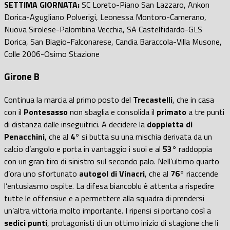
SETTIMA GIORNATA:
SC Loreto-Piano San Lazzaro, Ankon
Dorica-Agugliano Polverigi, Leonessa Montoro-Camerano,
Nuova Sirolese-Palombina Vecchia, SA Castelfidardo-GLS
Dorica, San Biagio-Falconarese, Candia Baraccola-Villa Musone,
Colle 2006-Osimo Stazione
Girone B
Continua la marcia al primo posto del
Trecastelli
, che in casa
con il
Pontesasso
non sbaglia e consolida il
primato
a tre punti
di distanza dalle inseguitrici. A decidere la
doppietta di
Penacchini
, che al
4°
si butta su una mischia derivata da un
calcio d’angolo e porta in vantaggio i suoi e al
53°
raddoppia
con un gran tiro di sinistro sul secondo palo. Nell’ultimo quarto
d’ora uno sfortunato
autogol di Vinacri
, che al
76°
riaccende
l’entusiasmo ospite. La difesa biancoblu è attenta a rispedire
tutte le offensive e a permettere alla squadra di prendersi
un’altra vittoria molto importante. I ripensi si portano così a
sedici punti
, protagonisti di un ottimo inizio di stagione che li