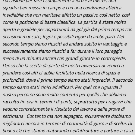
l’occasione
per fare i complimenti a loro e al mister, una
squadra ben messa in campo e con una condizione atletica
invidiabile che non meritava affatto un passivo così netto, così
come la posizione di bassa classifica. La partita è stata molto
aperta e godibile per opportunità da gol già dal primo tempo con
occasioni mancate, legni e possibili rigori da ambo parti. Nel
secondo tempo siamo riusciti ad andare subito in vantaggio e
successivamente siamo riusciti a far durare il loro pareggio
meno di un minuto ancora con grandi giocate in contropiede.
Penso che la scelta da parte dei nostri avversari di venirci a
prendere così alti ci abbia facilitato nella ricerca di spazi e
profondità, dove il primo tempo siamo stati imprecisi, il secondo
tempo siamo stati cinici ed efficaci. Per quel che riguarda il
nostro percorso sono molto contento per quello che abbiamo
raccolto fin ora in termini di punti, soprattutto per i ragazzi che
vedono concretamente il risultato del lavoro e delle prove di
settimana . Contento ma non appagato, sicuramente dobbiamo
migliorarci ancora in termini di continuità di gioco e di scelte. Di
buono c’è che stiamo maturando nell’affrontare e portare a casa