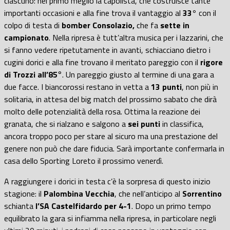
ciascuno: nel primo meglio la capolista, che costruisce tante
importanti occasioni e alla fine trova il vantaggio al
33°
con il
colpo di testa di
bomber Consolazio,
che fa
sette in
campionato
. Nella ripresa è tutt’altra musica per i lazzarini, che
si fanno vedere ripetutamente in avanti, schiacciano dietro i
cugini dorici e alla fine trovano il meritato pareggio con il
rigore
di Trozzi all’85
°. Un pareggio giusto al termine di una gara a
due facce. I biancorossi restano in vetta a
13 punti
, non più in
solitaria, in attesa del big match del prossimo sabato che dirà
molto delle potenzialità della rosa. Ottima la reazione dei
granata, che si rialzano e salgono a
sei punti
in classifica,
ancora troppo poco per stare al sicuro ma una prestazione del
genere non può che dare fiducia. Sarà importante confermarla in
casa dello Sporting Loreto il prossimo venerdì.
A raggiungere i dorici in testa c’è la sorpresa di questo inizio
stagione: il
Palombina Vecchia
, che nell’anticipo al
Sorrentino
schianta
l’SA Castelfidardo per 4-1
. Dopo un primo tempo
equilibrato la gara si infiamma nella ripresa, in particolare negli