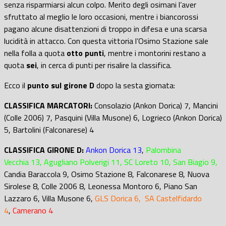
senza risparmiarsi alcun colpo. Merito degli osimani l’aver
sfruttato al meglio le loro occasioni, mentre i biancorossi
pagano alcune disattenzioni di troppo in difesa e una scarsa
lucidità in attacco. Con questa vittoria l’Osimo Stazione sale
nella folla a quota
otto punti
, mentre i montorini restano a
quota
sei
, in cerca di punti per risalire la classifica.
Ecco il
punto sul girone D
dopo la sesta giornata:
CLASSIFICA MARCATORI:
Consolazio (Ankon Dorica) 7, Mancini
(Colle 2006) 7, Pasquini (Villa Musone) 6, Logrieco (Ankon Dorica)
5, Bartolini (Falconarese) 4
CLASSIFICA GIRONE D:
Ankon Dorica 13
,
Palombina
Vecchia 13, Agugliano Polverigi 11, SC Loreto 10, San Biagio 9,
Candia Baraccola 9, Osimo Stazione 8, Falconarese 8, Nuova
Sirolese 8, Colle 2006 8, Leonessa Montoro 6, Piano San
Lazzaro 6, Villa Musone 6,
GLS Dorica 6, SA Castelfidardo
4
,
Camerano 4