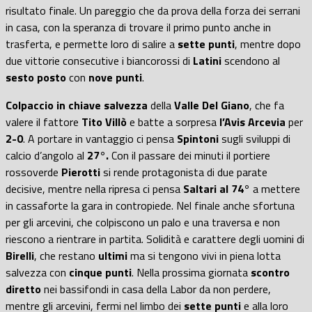
risultato finale. Un pareggio che da prova della forza dei serrani
in casa, con la speranza di trovare il primo punto anche in
trasferta, e permette loro di salire a
sette punti
, mentre dopo
due vittorie consecutive i biancorossi di
Latini
scendono al
sesto posto
con
nove punti
.
Colpaccio in chiave salvezza
della
Valle Del Giano
, che fa
valere il fattore
Tito Villò
e batte a sorpresa
l’Avis Arcevia
per
2-0
. A
portare in vantaggio ci pensa
Spintoni
sugli sviluppi di
calcio d’angolo al
27°.
Con il passare dei minuti il portiere
rossoverde
Pierotti
si rende protagonista di due parate
decisive, mentre nella ripresa ci pensa
Saltari al 74°
a mettere
in cassaforte la gara in contropiede. Nel finale anche sfortuna
per gli arcevini, che colpiscono un palo e una traversa e non
riescono a rientrare in partita. Solidità e carattere degli uomini di
Birelli
, che restano
ultimi
ma si tengono vivi in piena lotta
salvezza con
cinque punti
. Nella prossima giornata
scontro
diretto
nei bassifondi in casa della Labor da non perdere,
mentre gli arcevini, fermi nel limbo dei
sette punti
e alla loro