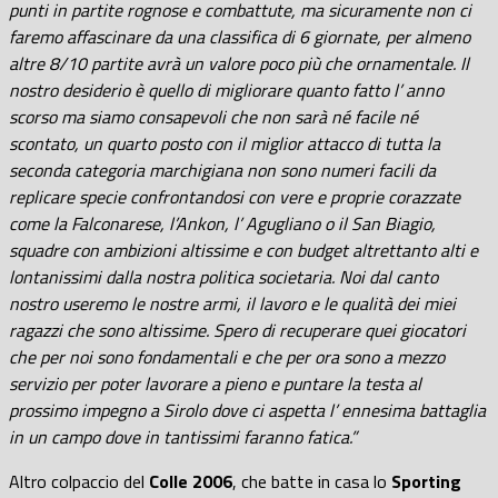
punti in partite rognose e combattute, ma sicuramente non ci
faremo affascinare da una classifica di 6 giornate, per almeno
altre 8/10 partite avrà un valore poco più che ornamentale. Il
nostro desiderio è quello di migliorare quanto fatto l’ anno
scorso ma siamo consapevoli che non sarà né facile né
scontato, un quarto posto con il miglior attacco di tutta la
seconda categoria marchigiana non sono numeri facili da
replicare specie confrontandosi con vere e proprie corazzate
come la Falconarese, l’Ankon, l’ Agugliano o il San Biagio,
squadre con ambizioni altissime e con budget altrettanto alti e
lontanissimi dalla nostra politica societaria. Noi dal canto
nostro useremo le nostre armi, il lavoro e le qualità dei miei
ragazzi che sono altissime. Spero di recuperare quei giocatori
che per noi sono fondamentali e che per ora sono a mezzo
servizio per poter lavorare a pieno e puntare la testa al
prossimo impegno a Sirolo dove ci aspetta l’ ennesima battaglia
in un campo dove in tantissimi faranno fatica.”
Altro colpaccio del
Colle 2006
, che batte in casa lo
Sporting