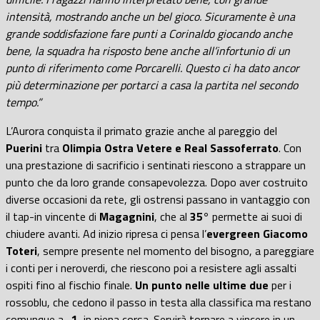
intensità, mostrando anche un bel gioco. Sicuramente è una
grande soddisfazione fare punti a Corinaldo giocando anche
bene, la squadra ha risposto bene anche all’infortunio di un
punto di riferimento come Porcarelli. Questo ci ha dato ancor
più determinazione per portarci a casa la partita nel secondo
tempo.”
L’Aurora conquista il primato grazie anche al pareggio del
Puerini
tra
Olimpia Ostra Vetere e Real Sassoferrato
. Con
una prestazione di sacrificio i sentinati riescono a strappare un
punto che da loro grande consapevolezza. Dopo aver costruito
diverse occasioni da rete, gli ostrensi passano in vantaggio con
il tap-in vincente di
Magagnini
, che al
35°
permette ai suoi di
chiudere avanti. Ad inizio ripresa ci pensa l’
evergreen Giacomo
Toteri
, sempre presente nel momento del bisogno, a pareggiare
i conti per i neroverdi, che riescono poi a resistere agli assalti
ospiti fino al fischio finale.
Un punto nelle ultime due
per i
rossoblu, che cedono il passo in testa alla classifica ma restano
comunque a
-1,
in piena corsa. Servirà tornare a vincere in un