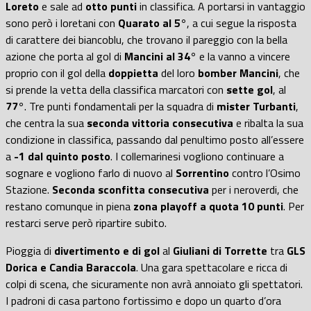
Loreto
e sale ad
otto punti
in classifica. A portarsi in vantaggio
sono però i loretani con
Quarato al 5°
, a cui segue la risposta
di carattere dei biancoblu, che trovano il pareggio con la bella
azione che porta al gol di
Mancini al 34°
e la vanno a vincere
proprio con il gol della
doppietta
del loro
bomber Mancini
, che
si prende la vetta della classifica marcatori con
sette gol
, al
77°
. Tre punti fondamentali per la squadra di
mister Turbanti
,
che centra la sua
seconda vittoria consecutiva
e ribalta la sua
condizione in classifica, passando dal penultimo posto all’essere
a
-1 dal quinto posto
. I collemarinesi vogliono continuare a
sognare e vogliono farlo di nuovo al
Sorrentino
contro l’Osimo
Stazione.
Seconda sconfitta consecutiva
per i neroverdi, che
restano comunque in piena
zona playoff a quota 10 punti
. Per
restarci serve però ripartire subito.
Pioggia di
divertimento e di gol
al
Giuliani di Torrette
tra
GLS
Dorica e Candia Baraccola
. Una gara spettacolare e ricca di
colpi di scena, che sicuramente non avrà annoiato gli spettatori.
I padroni di casa partono fortissimo e dopo un quarto d’ora