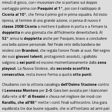
minuti di gioco, con i musoniani che si portano sul doppio
vantaggio prima con
Pasquini al 1°
, poi con il raddoppio di
Cicoria al 10°
, che firma il primo gol in prima squadra. Ad inizio
ripresa, al termine di una grande azione, ci pensa di nuovo il
classe 2008 Cicoria
a mettere il pallone in porta e a firmare la
doppietta
in una giornata che difficilmente dimenticherà. Al
52°
arriva la
doppietta
anche per Pasquini, bravo a
concludere
una bella azione personale. Nel finale rete della bandiera dei
sirolesi con
Brandoni
, che regala l’onore finale ai suoi. Nel segno
dei suoi
giovani talenti
, protagonisti assoluti, i gialloblu
salgono a
sei punti
ed escono momentaneamente dalla
zona
playout
. La Nuova Sirolese, alla
seconda sconfitta
consecutiva
, resta invece ferma a quota
otto punti
.
Chiudiamo con la vittoria casalinga
dell’Osimo Stazione
contro
il
Leonessa Montoro
per
2-0
. Gara ben avviata per i bianconeri
dalla rete al
6° di Rossini
e chiusa nel migliore dei modi con
Karalliu, che all’83°
mette i conti finali sull’incontro. Una gara
equilibrata tre due buone squadre, che si affrontano ad armi pari