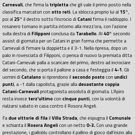
Carnevali
, che firma la
tripletta
che gli vale il primo posto nella
classifica marcatori con
otto reti
. La sblocca proprio lui al
15°
,
poi al
25°
il destro sotto l’incrocio di
Catani
firma il raddoppio. I
rosanero tornano in partita intorno alla mezz’ora, con l’azione
sulla destra di
Filipponi
conclusa da
Tarabello
. Al
40°
secondo
assist di giornata per un Catani in gran forma che permette a
Carnevali di firmare la doppietta e il 3-1. Nella ripresa, dopo un
palo in rovesciata di Filipponi, ci pensa di nuovo la premiata ditta
Catani-Carnevali: palla a scaricare del primo, destro ad incrociare
del secondo, che si porta il pallone a casa e festeggia il
4-1
. Gli
uomini di
Catalano
si riprendono il
secondo posto
con
undici
punti
, a -1 dalla capolista, grazie alla
devastante coppia
Catani-Carnevali
protagonista assoluta di giornata. L’Apiro
resta invece
terz’ultimo
con
cinque punti
, con la volontà di
rialzarsi sabato in casa contro il Rosora Angeli.
Fa
due vittorie di fila
il
Villa Strada
, che espugna il
Comunale
e schianta il
Rosora Angeli
con un netto
0-3.
Con una grande
prestazione, i gialloblu controllano il pallino di gioco dall’inizio alla