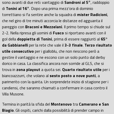
sono avanti di due reti: vantaggio di
Sandroni al 5
°, raddoppio
di
Tonini al 16
°. Dopo una prima mezz’ora di dominio
torrettiano si fa sentire anche la squadra di
mister Radicioni
,
che nel giro di tre minuti accorcia le distanze ed agguanta il
pareggio con
Braconi e Mezzelani
. Il primo tempo si chiude sul
2-2. Nella ripresa gli uomini di
Fusco
si riportano avanti con il
gol della
doppietta di Tonini
, prima di essere raggiunti al
65°
da Gabbianelli
per la rete che vale il
3-3 finale
.
Terzo risultato
utile consecutivo
per i gialloblu, che non riescono però a
gestire il vantaggio e ne escono con un solo punto dal derby
dorico in casa. La classifica ancora non sorride al GLS, che si
trova in
zona playout
a quota sei.
Quarto risultato utile
per i
biancoazzurri, che volano al
sesto posto a nove punti
, a
parimerito con la quinta. Un sorprendete inizio di stagione per i
candiensi, che saranno chiamati a confermare in casa contro il
Villa Musone.
Termina in parità la sfida del
Montenovo
tra
Camerano e San
Biagio
. Gli ospiti, carichi dalla possibilità di prender campo in