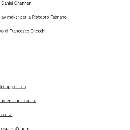
o Daniel Ohenhen
lay maker per la Ristopro Fabriano
rno di Francesco Gnecchi
i Coppa Italia
aumentano i carichi
i così”
d ospite d’onore