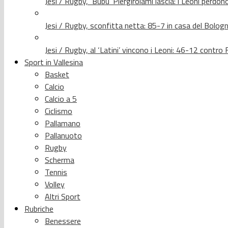
Jesi / Rugby, ‘Bubu’ Piergirolami lascia: i Leoni per
Jesi / Rugby, sconfitta netta: 85-7 in casa del Bolog
Jesi / Rugby, al ‘Latini’ vincono i Leoni: 46-12 contr
Sport in Vallesina
Basket
Calcio
Calcio a 5
Ciclismo
Pallamano
Pallanuoto
Rugby
Scherma
Tennis
Volley
Altri Sport
Rubriche
Benessere