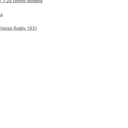
dono 7-26 contro Modena
na
o Firenze Rugby 1931