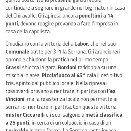
continuare a sognare in grande nel big match in casa
del Chiravalle. Gli apiresi, ancora
penultimi a 14
punti
, devono reagire provando a fare l’impresa in
casa della capolista.
Chiudiamo con la vittoria della
Labor
, che nel suo
Comunale
batte per 3-1 la Serrana. Gli arancioneri
aprono e chiudono la pratica nel primo tempo:
Grassi
sblocca la gara,
Bordoni
raddoppia su una
mischia in area,
Picciafuoco al 45
° cala il definitivo
tris, spinto dal pubblico locale. Nella ripresa i
rossoverdi provano a rientrare in partita con
l’ex
Vincioni
, ma la resistenza locale non permette ai
serrani di rientrare in partita. Con questa vittoria
mister Ciccarelli
e i suoi salgono a
metà classifica
a 25 punti
, in cerca di un colpaccio in casa di un
Corinaldo
in gran forma. La Serrana resta invece