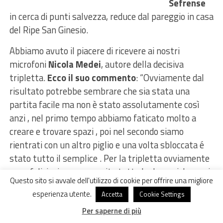
Sefrense
in cerca di punti salvezza, reduce dal pareggio in casa
del Ripe San Ginesio.
Abbiamo avuto il piacere di ricevere ai nostri
microfoni
Nicola Medei
, autore della decisiva
tripletta.
Ecco il suo commento
: “Ovviamente dal
risultato potrebbe sembrare che sia stata una
partita facile ma non è stato assolutamente così
anzi , nel primo tempo abbiamo faticato molto a
creare e trovare spazi , poi nel secondo siamo
rientrati con un altro piglio e una volta sbloccata é
stato tutto il semplice . Per la tripletta ovviamente
sono felicissimo, non capita tutte le domeniche anzi
Questo sito si avvale dell'utilizzo di cookie per offrire una migliore
, ma ovviamente non posso che ringraziare la
esperienza utente.
Accetta
Cookie Settings
squadra ed i compagni per avermi messo nelle
condizioni di farla.”
Per saperne di più