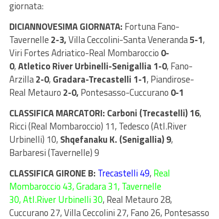
giornata:
DICIANNOVESIMA GIORNATA:
Fortuna Fano-
Tavernelle
2-3,
Villa Ceccolini-Santa Veneranda
5-1
,
Viri Fortes Adriatico-Real Mombaroccio
0-
0
,
Atletico River Urbinelli-Senigallia 1-0
, Fano-
Arzilla
2-0
,
Gradara-Trecastelli 1-1
, Piandirose-
Real Metauro
2-0,
Pontesasso-Cuccurano
0-1
CLASSIFICA MARCATORI: Carboni (Trecastelli) 16
,
Ricci (Real Mombaroccio) 11, Tedesco (Atl.River
Urbinelli) 10,
Shqefanaku K. (Senigallia) 9
,
Barbaresi (Tavernelle) 9
CLASSIFICA GIRONE B:
Trecastelli 49
,
Real
Mombaroccio 43, Gradara 31, Tavernelle
30, Atl.River Urbinelli 30
, Real Metauro 28,
Cuccurano 27, Villa Ceccolini 27, Fano 26, Pontesasso