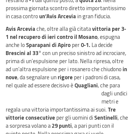
restano a
-1
dal quinto posto, a
quota 28
. Nella
prossima giornata scontro diretto importantissimo
in casa contro
un’Avis Arcevia
in gran fiducia.
Avis Arcevia
che, oltre alla già citata
vittoria per 3-
1 nel recupero di ieri contro il Mosano
, espugna
anche lo
Sparapani di Apiro
per
0-1.
La decide
Brescini al 33°
con un preciso sinistro ad incrociare,
prima di un’espulsione per lato. Nella ripresa, oltre
ad un’altra espulsione per i rosanero che chiudono
in
nove
, da segnalare un
rigore
per i padroni di casa,
nel quale ad essere decisivo è
Quagliani
, che
para
dagli undici
metri e
regala una vittoria importantissima ai suoi.
Tre
vittorie consecutive
per gli uomini di
Sentinelli
, che
a sorpresa volano a
29 punti
, a pari punti con il
quinto posto. Nella prossima gara si vuole