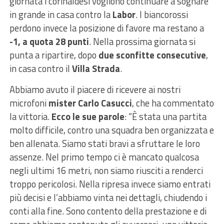
giornata i corinaldesi vogliono continuare a sognare
in grande in casa contro la
Labor
. I biancorossi
perdono invece la posizione di favore ma restano a
-1, a quota 28 punti
. Nella prossima giornata si
punta a ripartire, dopo
due sconfitte consecutive
,
in casa contro il
Villa Strada
.
Abbiamo avuto il piacere di ricevere ai nostri
microfoni
mister Carlo Casucci
, che ha commentato
la vittoria.
Ecco le sue parole
: “È stata una partita
molto difficile, contro una squadra ben organizzata e
ben allenata. Siamo stati bravi a sfruttare le loro
assenze. Nel primo tempo ci è mancato qualcosa
negli ultimi 16 metri, non siamo riusciti a renderci
troppo pericolosi. Nella ripresa invece siamo entrati
più decisi e l’abbiamo vinta nei dettagli, chiudendo i
conti alla fine. Sono contento della prestazione e di