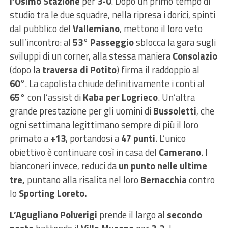
l’Osimo Stazione
per
3-0
. Dopo un primo tempo di
studio tra le due squadre, nella ripresa i dorici, spinti
dal pubblico del
Vallemiano
, mettono il loro veto
sull’incontro: al
53° Passeggio
sblocca la gara sugli
sviluppi di un corner, alla stessa maniera
Consolazio
(dopo la
traversa di Potito
) firma il raddoppio al
60°
. La capolista chiude definitivamente i conti al
65
° con l’assist di
Kaba per Logrieco
. Un’altra
grande prestazione per gli uomini di
Bussoletti
, che
ogni settimana legittimano sempre di più il loro
primato a
+13
, portandosi a
47 punti
. L’unico
obiettivo è continuare così in casa del
Camerano
. I
bianconeri invece, reduci da
un punto nelle ultime
tre,
puntano alla risalita nel loro
Bernacchia
contro
lo
Sporting Loreto.
L’Agugliano Polverigi
prende il largo al
secondo