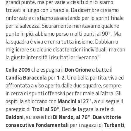
grandi punte, ma per varie vicissitudini ci siamo
trovati a lungo con una sola. Da dicembre ci siamo
rinforzati e ci stiamo assestando per lo sprint finale
per la salvezza. Sicuramente meritavamo qualche
punto in più, abbiamo perso molti punti al 90°. Ma
la squadra è viva e rema tutta insieme. Dobbiamo
migliorare su alcune disattenzioni individuali, ma con
la giusta intensità i risultati arriveranno.”
Colle 2006
che espugna il
Don Orione
e batte il
Candia Baraccola
per
1-2
. Una bella partita, viva ed
affrontata a viso aperto dalle due squadre, sempre
in cerca di spunti offensivi per far male all’altra. Gli
ospiti la sbloccano con
Mancini al 27°
, a cui segue il
pareggio di
Trolli al 50°
. Decide la gara la rete di
Baldoni
, su assist di
Di Nardo, al 76°
.
Due vittorie
consecutive fondamentali
per i ragazzi di
Turbanti
,