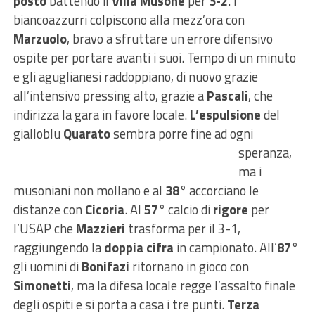
posto
battendo il
Villa Musone
per
3-2
. I
biancoazzurri colpiscono alla mezz’ora con
Marzuolo
, bravo a sfruttare un errore difensivo
ospite per portare avanti i suoi. Tempo di un minuto
e gli aguglianesi raddoppiano, di nuovo grazie
all’intensivo pressing alto, grazie a
Pascali
, che
indirizza la gara in favore locale.
L’espulsione
del
gialloblu
Quarato
sembra porre
fine ad ogni
speranza,
ma i
musoniani non mollano e al
38°
accorciano le
distanze con
Cicoria
. Al
57°
calcio di
rigore
per
l’USAP che
Mazzieri
trasforma per il 3-1,
raggiungendo la
doppia cifra
in campionato. All’
87°
gli uomini di
Bonifazi
ritornano in gioco con
Simonetti
, ma la difesa locale regge l’assalto finale
degli ospiti e si porta a casa i tre punti.
Terza