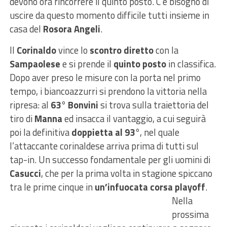
devono ora rincorrere il quinto posto. C’è bisogno di
uscire da questo momento difficile tutti insieme in
casa del
Rosora Angeli
.
Il
Corinaldo
vince lo
scontro diretto
con la
Sampaolese
e si prende il
quinto posto
in classifica.
Dopo aver preso le misure con la porta nel primo
tempo, i biancoazzurri si prendono la vittoria nella
ripresa: al
63° Bonvini
si trova sulla traiettoria del
tiro di
Manna
ed insacca il vantaggio, a cui seguirà
poi la definitiva
doppietta al 93°
, nel quale
l’attaccante corinaldese arriva prima di tutti sul
tap-in. Un successo fondamentale per gli uomini di
Casucci
, che per la prima volta in stagione spiccano
tra le prime cinque in
un’infuocata corsa
playoff
.
Nella
prossima