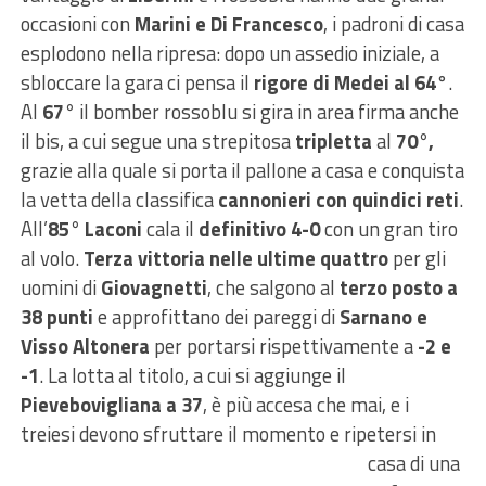
occasioni con
Marini e Di Francesco
, i padroni di casa
esplodono nella ripresa: dopo un assedio iniziale, a
sbloccare la gara ci pensa il
rigore di Medei al 64
°.
Al
67°
il bomber rossoblu si gira in area firma anche
il bis, a cui segue una strepitosa
tripletta
al
70°,
grazie alla quale si porta il pallone a casa e conquista
la vetta della classifica
cannonieri con quindici reti
.
All’
85° Laconi
cala il
definitivo 4-0
con un gran tiro
al volo.
Terza vittoria nelle ultime quattro
per gli
uomini di
Giovagnetti
, che salgono al
terzo posto a
38 punti
e approfittano dei pareggi di
Sarnano e
Visso Altonera
per portarsi rispettivamente a
-2 e
-1
. La lotta al titolo, a cui si aggiunge il
Pievebovigliana a 37
, è più accesa che mai, e i
treiesi devono
sfruttare il momento e ripetersi in
casa di una