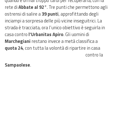
quando è ormai troppo tardi per recuperarla, con la
rete di
Abbate al 92°
. Tre punti che permettono agli
ostrensi di salire a
39 punti
, approfittando degli
inciampi a sorpresa delle più vicine inseguitrici. La
strada è tracciata, ora l’unico obiettivo è seguirla in
casa contro
l’Urbanitas Apiro
. Gli uomini di
Marchegiani
restano invece a metà classifica a
quota 24
, con tutta la volontà di
ripartire in casa
contro la
Sampaolese
.