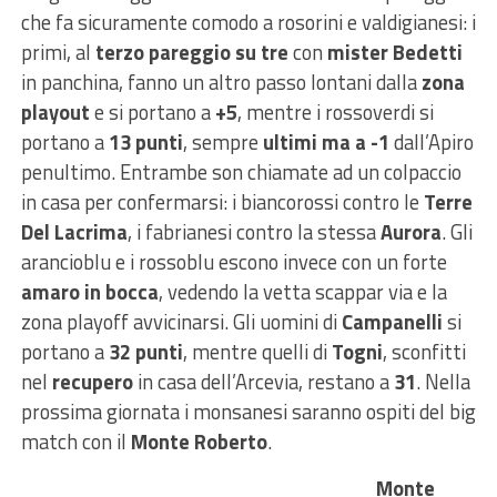
che fa sicuramente comodo a rosorini e valdigianesi: i
primi, al
terzo pareggio su tre
con
mister Bedetti
in panchina, fanno un altro passo lontani dalla
zona
playout
e si portano a
+5
, mentre i rossoverdi si
portano a
13 punti
, sempre
ultimi ma a -1
dall’Apiro
penultimo. Entrambe son chiamate ad un colpaccio
in casa per confermarsi: i biancorossi contro le
Terre
Del Lacrima
, i fabrianesi contro la stessa
Aurora
. Gli
arancioblu e i rossoblu escono invece con un forte
amaro in bocca
, vedendo la vetta scappar via e la
zona playoff avvicinarsi. Gli uomini di
Campanelli
si
portano a
32 punti
, mentre quelli di
Togni
, sconfitti
nel
recupero
in casa dell’Arcevia, restano a
31
. Nella
prossima giornata i monsanesi saranno ospiti del big
match con il
Monte Roberto
.
Monte