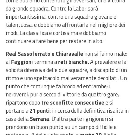
come abbiamo contenuto gli avversari, una vittoria
da grande squadra. Contro la Labor sarà
importantissima, contro una squadra giovane e
talentuosa, e dobbiamo affrontarla nel migliore dei
modi. La classifica è cortissima e dobbiamo
continuare a fare bene per restare in alto.”
Real Sassoferrato e Chiaravalle
non si fanno male:
al
Faggioni
termina a
reti bianche
. A prevalere è la
solidità difensiva delle due squadre, a discapito di un
ritmo e uno spettacolo mai veramente decollati. Un
punto che comunque fa brodo ad entrambe: i
neroverdi, pur a secco di vittorie da quattro gare,
ripartono dopo
tre sconfitte consecutive
e si
portano a
21 punti
, in cerca della definitiva risalita in
casa della
Serrana
. D’altra parte i grigioneri si
prendono un buon punto su un campo difficile e