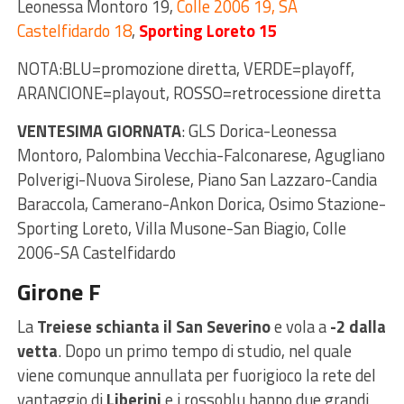
Leonessa Montoro 19,
Colle 2006 19, SA
Castelfidardo 18
,
Sporting Loreto 15
NOTA:BLU=promozione diretta, VERDE=playoff,
ARANCIONE=playout, ROSSO=retrocessione diretta
VENTESIMA GIORNATA
: GLS Dorica-Leonessa
Montoro, Palombina Vecchia-Falconarese, Agugliano
Polverigi-Nuova Sirolese, Piano San Lazzaro-Candia
Baraccola, Camerano-Ankon Dorica, Osimo Stazione-
Sporting Loreto, Villa Musone-San Biagio, Colle
2006-SA Castelfidardo
Girone F
La
Treiese schianta il San Severino
e vola a
-2 dalla
vetta
. Dopo un primo tempo di studio, nel quale
viene comunque annullata per fuorigioco la rete del
vantaggio di
Liberini
e i rossoblu hanno due grandi