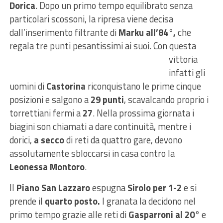
Dorica
. Dopo un primo tempo equilibrato senza
particolari scossoni, la ripresa viene decisa
dall’inserimento filtrante di
Marku all’84°,
che
regala tre punti pesantissimi ai
suoi. Con questa
vittoria
infatti gli
uomini di
Castorina
riconquistano le prime cinque
posizioni e salgono a
29 punti
, scavalcando proprio i
torrettiani fermi a
27
. Nella prossima giornata i
biagini son chiamati a dare continuità, mentre i
dorici,
a secco
di reti da quattro gare, devono
assolutamente sbloccarsi in casa contro la
Leonessa Montoro
.
Il
Piano San Lazzaro
espugna
Sirolo per 1-2
e si
prende il
quarto posto.
I granata la decidono nel
primo tempo grazie alle reti di
Gasparroni al 20°
e