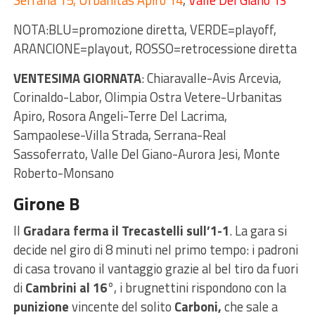
Serrana 15, Urbanitas Apiro 14
,
Valle Del Giano 13
NOTA:BLU=promozione diretta, VERDE=playoff,
ARANCIONE=playout, ROSSO=retrocessione diretta
VENTESIMA GIORNATA
: Chiaravalle-Avis Arcevia,
Corinaldo-Labor, Olimpia Ostra Vetere-Urbanitas
Apiro, Rosora Angeli-Terre Del Lacrima,
Sampaolese-Villa Strada, Serrana-Real
Sassoferrato, Valle Del Giano-Aurora Jesi, Monte
Roberto-Monsano
Girone B
Il
Gradara ferma il Trecastelli sull’1-1
. La gara si
decide nel giro di 8 minuti nel primo tempo: i padroni
di casa trovano il vantaggio grazie al bel tiro da fuori
di
Cambrini al 16°
, i brugnettini rispondono con la
punizione
vincente del solito
Carboni,
che sale a