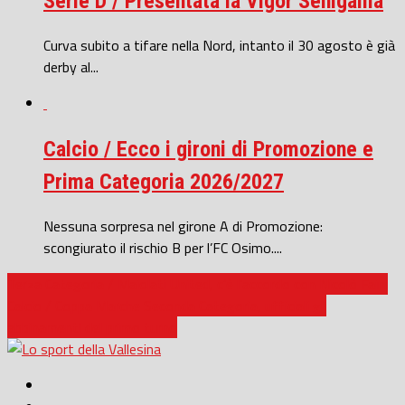
Serie D / Presentata la Vigor Senigallia
Curva subito a tifare nella Nord, intanto il 30 agosto è già
derby al...
Calcio / Ecco i gironi di Promozione e
Prima Categoria 2026/2027
Nessuna sorpresa nel girone A di Promozione:
scongiurato il rischio B per l’FC Osimo....
Terza Categoria / Maiolati United, c’è l’accordo con Nicolò Faini
Calcio / Coppa Marche Seconda Categoria, ufficiali gli
abbinamenti del primo turno