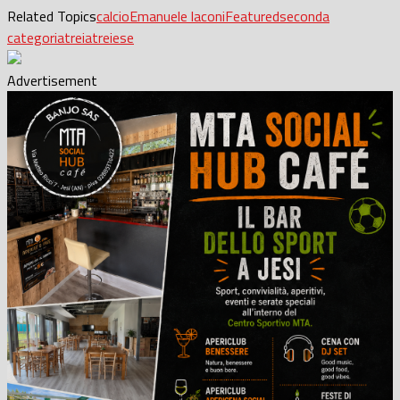
Related Topics
calcio
Emanuele laconi
Featured
seconda
categoria
treia
treiese
Advertisement