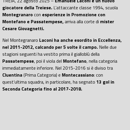
TREIA, 22 agosto 2025 –
Emanuele Laconi è un nuovo
giocatore della Treiese.
L’attaccante classe 1994, scuola
Montegranaro
con
esperienze in Promozione con
Montefano e Passatempese,
arriva alla corte di
mister
Cesare Giovagnetti.
Nel Montegranaro
L
aconi ha anche esordito in Eccellenza,
nel 2011-2012, calcando per 5 volte il campo.
Nelle due
stagioni seguenti ha vestito prima il gialloblù della
Passatempese
, poi il viola del
Montefano
, nella categoria
immediatamente inferiore. Nel 2015-2016 si è diviso tra
Cluentina
(Prima Categoria) e
Montecassiano
: con
quest’ultima squadra, in particolare, ha segnato
13 gol in
Seconda Categoria fino al 2017-2018.