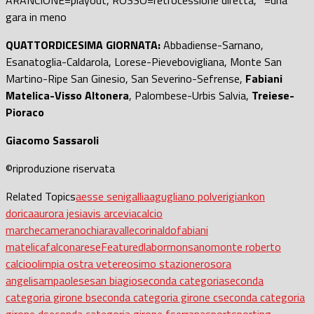
gara in meno
QUATTORDICESIMA GIORNATA:
Abbadiense-Sarnano,
Esanatoglia-Caldarola, Lorese-Pievebovigliana, Monte San
Martino-Ripe San Ginesio, San Severino-Sefrense,
Fabiani
Matelica-Visso Altonera
, Palombese-Urbis Salvia,
Treiese-
Pioraco
Giacomo Sassaroli
©riproduzione riservata
Related Topics
aesse senigallia
agugliano polverigi
ankon
dorica
aurora jesi
avis arcevia
calcio
marche
camerano
chiaravalle
corinaldo
fabiani
matelica
falconarese
Featured
labor
monsano
monte roberto
calcio
olimpia ostra vetere
osimo stazione
rosora
angeli
sampaolese
san biagio
seconda categoria
seconda
categoria girone b
seconda categoria girone c
seconda categoria
girone d
seconda categoria girone f
serrana
sport
sporting