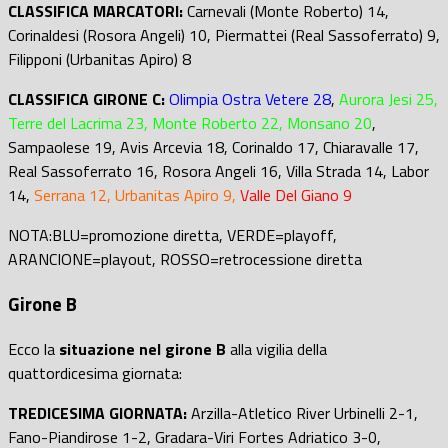
CLASSIFICA MARCATORI:
Carnevali (Monte Roberto) 14,
Corinaldesi (Rosora Angeli) 10, Piermattei (Real Sassoferrato) 9,
Filipponi (Urbanitas Apiro) 8
CLASSIFICA GIRONE C:
Olimpia Ostra Vetere 28
,
Aurora Jesi 25,
Terre del Lacrima 23, Monte Roberto 22, Monsano 20
,
Sampaolese 19, Avis Arcevia 18, Corinaldo 17, Chiaravalle 17,
Real Sassoferrato 16, Rosora Angeli 16, Villa Strada 14, Labor
14,
Serrana 12, Urbanitas Apiro 9,
Valle Del Giano 9
NOTA:BLU=promozione diretta, VERDE=playoff,
ARANCIONE=playout, ROSSO=retrocessione diretta
Girone B
Ecco la
situazione nel girone B
alla vigilia della
quattordicesima giornata:
TREDICESIMA GIORNATA:
Arzilla-Atletico River Urbinelli 2-1,
Fano-Piandirose 1-2, Gradara-Viri Fortes Adriatico 3-0,