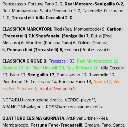
Pontesasso-Fortuna Fano 2-0,
Real Metauro-Senigallia 0-2
,
Real Mombaroccio-Santa Veneranda 3-0, Tavernelle-Cuccurano
1-0,
Trecastelli-Villa Ceccolini 2-0
CLASSIFICA MARCATORI:
Ricci (Real Mombaroccio) 9,
Carboni
(Trecastelli) 7
,
K.Shqefanaku (Senigallia) 7,
Eutizi (Real
Metauro) 6, Muratori (Fortuna Fano) 6, Baldini (Gradara)
6,
Pennacchini (Trecastelli) 6,
Federici (Pontesasso) 6
CLASSIFICA GIRONE B:
Trecastelli 33
,
Real Mombaroccio 29,
Gradara 26, Atl.River Urbinelli 23, Real Metauro 20
, Villa Ceccolini
17, Fano 17,
Senigallia 17
, Pontesasso 17, Tavernelle 17,
Piandirose 16, Cuccurano 14, Fortuna Fano 13,
Arzilla 12, Viri
Fortes Adriatico 6
,
Santa Veneranda 5
NOTA:BLU=promozione diretta, VERDE=playoff,
ARANCIONE=playout, ROSSO=retrocessione diretta
QUATTORDICESIMA GIORNATA
: Atl.River Urbinelli-Real
Mombaroccio,
Fortuna Fano-Trecastelli
, Gradara-Fano, Santa