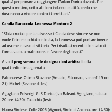
qualità per provare a raggiungere l’Ankon Dorica davanti. Per
questo motivo, unito alle loro indubbie qualità, credo che
riusciranno a vincere contro i torrettiani.”
Candia Baraccola-Leonessa Montoro 2
“Sfida cruciale per la salvezza: il Candia deve vincere se non
vuole finire risucchiato in lotta, la Leonessa può puntare invece
ad uscirne in caso di vittoria. Per i risultati recenti e lo stato di
forma vado, a malincuore, in favore degli ospiti.”
A voi il
programma e le designazioni arbitrali
della
quattordicesima giornata:
Falconarese-Osimo Stazione (Amadio, Falconara, venerdì 19 ore
21): Micheli (Sezione di Jesi)
Agugliano Polverigi-GLS Dorica (Ivo Baleani, Agugliano, sabato
20 ore 14:30): Talacchia (Jesi)
Nuova Sirolese-Colle 2006 (Vignoni, Sirolo di Ancona, ore 14:30):