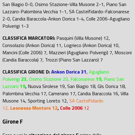
San Biagio 0-0, Osimo Stazione-Villa Musone 2-1, Piano San
Lazzaro-Palombina Vecchia 1-1, SA Castelfidardo-Falconarese
2-0, Candia Baraccola-Ankon Dorica 1-4, Colle 2006-Agugliano
Polverigi 1-3
CLASSIFICA MARCATORI:
Pasquini (Villa Musone) 12,
Consolazio (Ankon Dorica) 11, Logrieco (Ankon Dorica) 10,
Mancini (Colle 2006) 7, Mazzieri (Agugliano Polverigi) 7, Mosconi
(Candia Baraccola) 7, Trozzi (Piano San Lazzaro) 7
CLASSIFICA GIRONE D:
Ankon Dorica
31
,
Agugliano
Polverigi
23,
Osimo Stazione 20, Falconarese
19,
Piano San
Lazzaro
19
,
Nuova Sirolese 19, San Biagio 18, Gls Dorica 18,
Palombina Vecchia 17, Camerano 17, Candia Baraccola 16, Villa
Musone 14, Sporting Loreto 12,
SA Castelfidardo
12,
Leonessa Montoro
12
,
Colle 2006
12
Girone F
Ecco a voi la
situazione del girone F
prima della