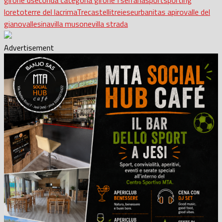
loreto
terre del lacrima
Trecastelli
treiese
urbanitas apiro
valle del
giano
vallesina
villa musone
villa strada
Advertisement