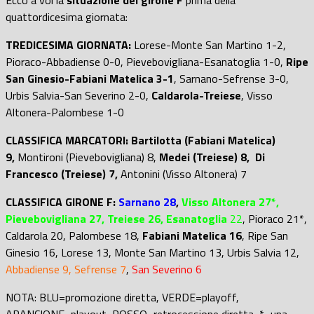
quattordicesima giornata:
TREDICESIMA GIORNATA:
Lorese-Monte San Martino 1-2,
Pioraco-Abbadiense 0-0, Pievebovigliana-Esanatoglia 1-0,
Ripe
San Ginesio-Fabiani Matelica 3-1
, Sarnano-Sefrense 3-0,
Urbis Salvia-San Severino 2-0,
Caldarola-Treiese
, Visso
Altonera-Palombese 1-0
CLASSIFICA MARCATORI: Bartilotta (Fabiani Matelica)
9,
Montironi (Pievebovigliana) 8,
Medei (Treiese) 8,
Di
Francesco (Treiese) 7,
Antonini (Visso Altonera) 7
CLASSIFICA GIRONE F:
Sarnano 28
,
Visso Altonera 27*,
Pievebovigliana 27, Treiese 26,
Esanatoglia
22
, Pioraco 21*,
Caldarola 20, Palombese 18,
Fabiani Matelica 16
, Ripe San
Ginesio 16, Lorese 13, Monte San Martino 13, Urbis Salvia 12,
Abbadiense 9, Sefrense 7
,
San Severino 6
NOTA: BLU=promozione diretta, VERDE=playoff,
ARANCIONE=playout, ROSSO=retrocessione diretta, *=una