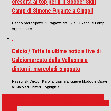
crescita al top per il II Soccer Skill
Camp di Simone Fugante a Cingoli
Hanno partecipato 26 ragazzi tra i 7 e i 16 anni al Camp
organizzato...
Calcio / Tutte le ultime notizie live di
Calciomercato della Vallesina e
dintorni: mercoledì 5 agosto
Paszynski Wiktor Karol al Vismara. Gueye Modou e Osayi
al Maiolati United. Cognigni al...
Calcio / Prima Categoria B e C 25-26, pronostici e arbitri della
14^ giornata: fari puntati su Monte San Vito, Senigallia e Osimo
Stazione