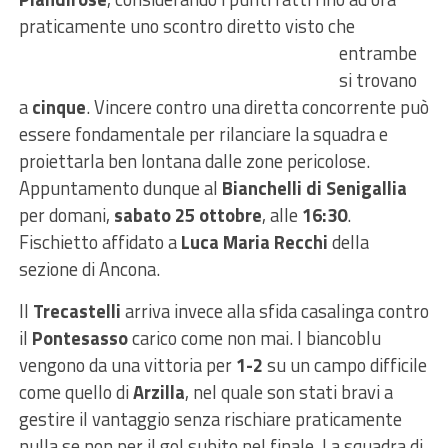
praticamente
uno scontro diretto visto che
entrambe
si trovano
a
cinque
. Vincere contro una diretta concorrente può
essere fondamentale per rilanciare la squadra e
proiettarla ben lontana dalle zone pericolose.
Appuntamento dunque al
Bianchelli di Senigallia
per domani,
sabato 25 ottobre
, alle
16:30
.
Fischietto affidato a
Luca Maria Recchi
della
sezione di Ancona.
Il
Trecastelli
arriva invece alla sfida casalinga contro
il
Pontesasso
carico come non mai. I biancoblu
vengono da una vittoria per
1-2
su un campo difficile
come quello di
Arzilla
, nel quale son stati bravi a
gestire il vantaggio senza rischiare praticamente
nulla se non per il gol subito nel finale. La squadra di