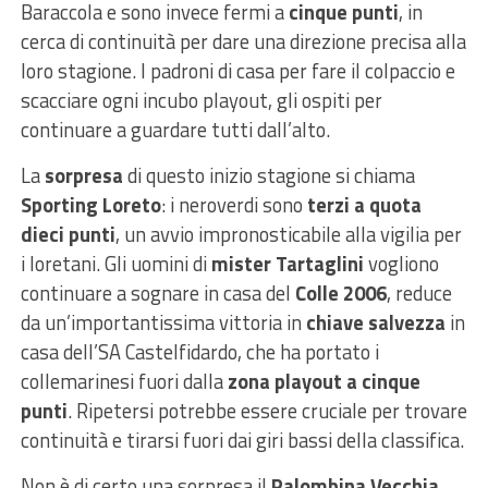
Baraccola e sono invece fermi a
cinque punti
, in
cerca di continuità per dare una direzione precisa alla
loro stagione. I padroni di casa per fare il colpaccio e
scacciare ogni incubo playout, gli ospiti per
continuare a guardare tutti dall’alto.
La
sorpresa
di questo inizio stagione si chiama
Sporting Loreto
: i neroverdi sono
terzi a quota
dieci punti
, un avvio impronosticabile alla vigilia per
i loretani. Gli uomini di
mister Tartaglini
vogliono
continuare a sognare in casa del
Colle 2006
, reduce
da un’importantissima vittoria in
chiave salvezza
in
casa dell’SA Castelfidardo, che ha portato i
collemarinesi fuori dalla
zona playout a cinque
punti
. Ripetersi potrebbe essere cruciale per trovare
continuità e tirarsi fuori dai giri bassi della classifica.
Non è di certo una sorpresa il
Palombina Vecchia
,