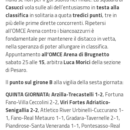
Casucci
vola sulle ali dell’entusiasmo in
testa alla
classifica
in solitaria a quota
tredici punti
, tre in
più delle prime dirette concorrenti. Ripetersi
all’OMCE Arena contro i biancoazzurri è
fondamentale per mantenere il distacco in vetta,
nella speranza di poter allungare in classifica.
Appuntamento
all’OMCE Arena di Brugnetto
sabato 25 alle
15
, arbitra
Luca Morici
della sezione
di Pesaro.
Il
punto sul girone B
alla vigilia della sesta giornata:
QUINTA GIORNATA:
Arzilla-Trecastelli 1-2
, Fortuna
Fano-Villa Ceccolini 2-2,
Viri Fortes Adriatico-
Senigallia 2-2
, Atletico River Urbinelli-Cuccurano 1-
1, Fano-Real Metauro 1-1, Gradara-Tavernelle 2-1,
Piandirose-Santa Veneranda 1-1, Pontesasso-Real