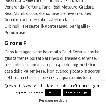
SESTA GIORNATA:
Cuccurano-Arzilla, Santa
Veneranda-Fortuna Fano, Real Metauro-Gradara,
Real Mombaroccio-Fano, Tavernelle-Viri Fortes
Adriatico, Villa Ceccolini-Atletico River
Urbinelli,
Trecastelli-Pontesasso, Senigallia-
Piandirose
Girone F
Dopo la tragedia che ha colpito Beljdi Seferi e che ha
giustamente portato al rinvio di Treiese-Sefrense, i
rossoblu tornano in campo ospiti del
big match
in
casa della
Palombese
. Non avendo giocato la scorsa
settimana i treiesi son scesi al
quarto posto
in
classifica a
quota 10
punti
, a
-2
dalla vetta occupata
Questo sito si avvale dell'utilizzo di cookie per offrire una migliore
dagli
esperienza utente.
Accetta
Cookie Settings
avversari di
Per saperne di più
domani, potenzialmente dunque ancora primi.
Primo