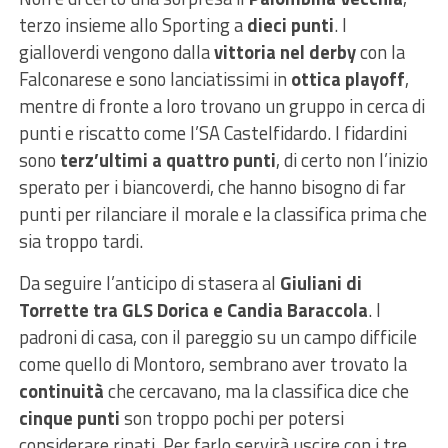
terzo insieme allo Sporting a
dieci punti
. I
gialloverdi vengono dalla
vittoria nel derby
con la
Falconarese e sono lanciatissimi in
ottica playoff
,
mentre di fronte a loro trovano un gruppo in cerca di
punti e riscatto come l’SA Castelfidardo. I fidardini
sono
terz’ultimi a quattro punti
, di certo non l’inizio
sperato per i biancoverdi, che hanno bisogno di far
punti per rilanciare il morale e la classifica prima che
sia troppo tardi.
Da seguire l’anticipo di stasera al
Giuliani di
Torrette tra GLS Dorica e Candia Baraccola
. I
padroni di casa, con il pareggio su un campo difficile
come quello di Montoro, sembrano aver trovato la
continuità
che cercavano, ma la classifica dice che
cinque punti
son troppo pochi per potersi
considerare rinati. Per farlo servirà uscire con i tre