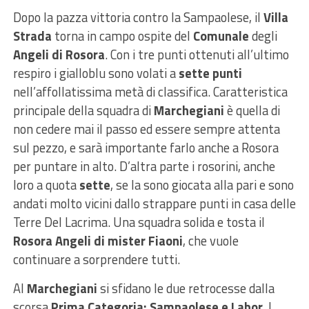
Dopo la pazza vittoria contro la Sampaolese, il
Villa
Strada
torna in campo ospite del
Comunale
degli
Angeli di Rosora
. Con i tre punti ottenuti all’ultimo
respiro i gialloblu sono volati a
sette punti
nell’affollatissima metà di classifica. Caratteristica
principale della squadra di
Marchegiani
è quella di
non cedere mai il passo ed essere sempre attenta
sul pezzo, e sarà importante farlo anche a Rosora
per puntare in alto. D’altra parte i rosorini, anche
loro a quota
sette
, se la sono giocata alla pari e sono
andati molto vicini dallo strappare punti in casa delle
Terre Del Lacrima. Una squadra solida e tosta il
Rosora Angeli di mister Fiaoni
, che vuole
continuare a sorprendere tutti.
Al
Marchegiani
si sfidano le due retrocesse dalla
scorsa
Prima Categoria: Sampaolese e Labor
. I