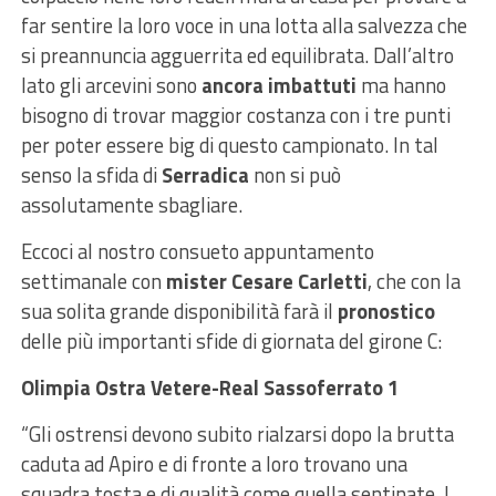
far sentire la loro voce in una lotta alla salvezza che
si preannuncia agguerrita ed equilibrata. Dall’altro
lato gli arcevini sono
ancora imbattuti
ma hanno
bisogno di trovar maggior costanza con i tre punti
per poter essere big di questo campionato. In tal
senso la sfida di
Serradica
non si può
assolutamente sbagliare.
Eccoci al nostro consueto appuntamento
settimanale con
mister Cesare Carletti
, che con la
sua solita grande disponibilità farà il
pronostico
delle più importanti sfide di giornata del girone C:
Olimpia Ostra Vetere-Real Sassoferrato 1
“Gli ostrensi devono subito rialzarsi dopo la brutta
caduta ad Apiro e di fronte a loro trovano una
squadra tosta e di qualità come quella sentinate. I