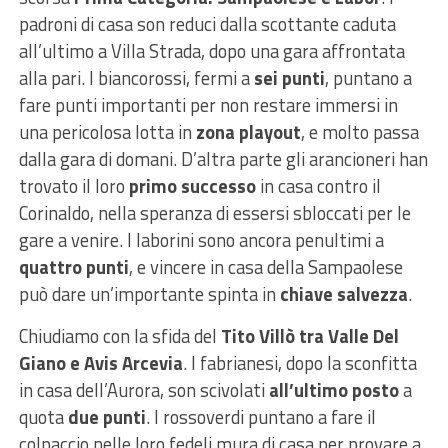
padroni di casa son reduci dalla scottante caduta
all’ultimo a Villa Strada, dopo una gara affrontata
alla pari. I biancorossi, fermi a
sei punti
, puntano a
fare punti importanti per non restare immersi in
una pericolosa lotta in
zona playout
, e molto passa
dalla gara di domani. D’altra parte gli arancioneri han
trovato il loro
primo successo
in casa contro il
Corinaldo, nella speranza di essersi sbloccati per le
gare a venire. I laborini sono ancora penultimi a
quattro punti
, e vincere in casa della Sampaolese
può dare un’importante spinta in
chiave salvezza
.
Chiudiamo con la sfida del
Tito Villò tra Valle Del
Giano e Avis Arcevia
. I fabrianesi, dopo la sconfitta
in casa dell’Aurora, son scivolati
all’ultimo posto
a
quota
due punti
. I rossoverdi puntano a fare il
colpaccio nelle loro fedeli mura di casa per provare a