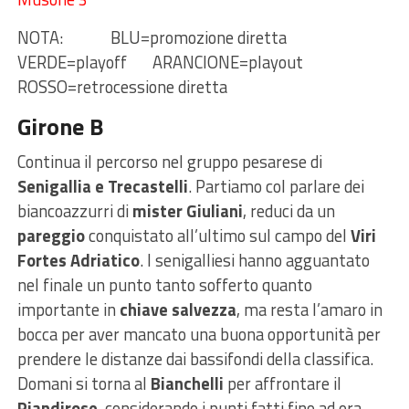
NOTA: BLU=promozione diretta
VERDE=playoff ARANCIONE=playout
ROSSO=retrocessione diretta
Girone B
Continua il percorso nel gruppo pesarese di
Senigallia e Trecastelli
. Partiamo col parlare dei
biancoazzurri di
mister Giuliani
, reduci da un
pareggio
conquistato all’ultimo sul campo del
Viri
Fortes Adriatico
. I senigalliesi hanno agguantato
nel finale un punto tanto sofferto quanto
importante in
chiave salvezza
, ma resta l’amaro in
bocca per aver mancato una buona opportunità per
prendere le distanze dai bassifondi della classifica.
Domani si torna al
Bianchelli
per affrontare il
Piandirose
, considerando i punti fatti fino ad ora