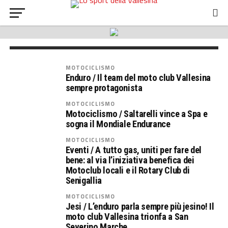
Motociclismo / Vallelunga e Mugello, due
vittorie di categoria per Gabriele Rossi
all’RR Cup del Trofeo Italiano Amatori
MOTOCICLISMO
Enduro / Il team del moto club Vallesina
sempre protagonista
MOTOCICLISMO
Motociclismo / Saltarelli vince a Spa e
sogna il Mondiale Endurance
MOTOCICLISMO
Eventi / A tutto gas, uniti per fare del
bene: al via l’iniziativa benefica dei
Motoclub locali e il Rotary Club di
Senigallia
MOTOCICLISMO
Jesi / L’enduro parla sempre più jesino! Il
moto club Vallesina trionfa a San
Severino Marche