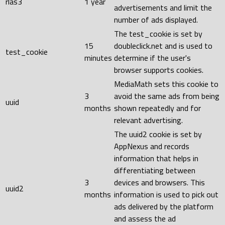
rlas3
1 year
advertisements and limit the
number of ads displayed.
The test_cookie is set by
15
doubleclick.net and is used to
test_cookie
minutes
determine if the user's
browser supports cookies.
MediaMath sets this cookie to
3
avoid the same ads from being
uuid
months
shown repeatedly and for
relevant advertising.
The uuid2 cookie is set by
AppNexus and records
information that helps in
differentiating between
3
devices and browsers. This
uuid2
months
information is used to pick out
ads delivered by the platform
and assess the ad