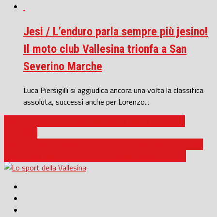
Jesi / L’enduro parla sempre più jesino!
Il moto club Vallesina trionfa a San
Severino Marche
Luca Piersigilli si aggiudica ancora una volta la classifica
assoluta, successi anche per Lorenzo...
Motociclismo / Saltarelli vince a Spa e sogna il Mondiale
Endurance
Motociclismo / Vallelunga e Mugello, due vittorie di categoria
per Gabriele Rossi all’RR Cup del Trofeo Italiano Amatori