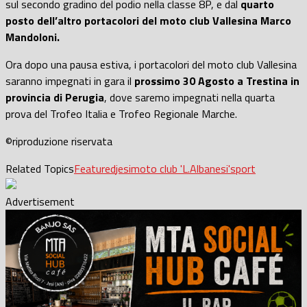
sul secondo gradino del podio nella classe 8P, e dal
quarto
posto dell’altro portacolori del moto club Vallesina Marco
Mandoloni.
Ora dopo una pausa estiva, i portacolori del moto club Vallesina
saranno impegnati in gara il
prossimo 30 Agosto a Trestina in
provincia di Perugia
, dove saremo impegnati nella quarta
prova del Trofeo Italia e Trofeo Regionale Marche.
©riproduzione riservata
Related Topics
Featured
jesi
moto club 'L.Albanesi'
sport
Advertisement