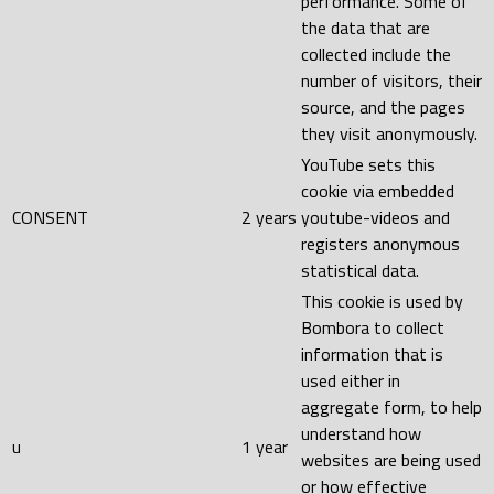
performance. Some of
the data that are
collected include the
number of visitors, their
source, and the pages
they visit anonymously.
YouTube sets this
cookie via embedded
CONSENT
2 years
youtube-videos and
registers anonymous
statistical data.
This cookie is used by
Bombora to collect
information that is
used either in
aggregate form, to help
understand how
u
1 year
websites are being used
or how effective