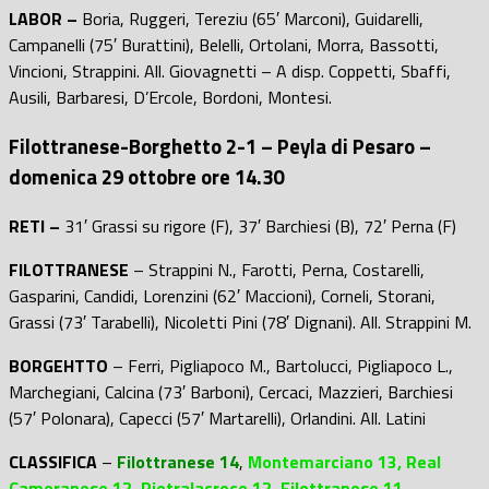
LABOR –
Boria, Ruggeri, Tereziu (65′ Marconi), Guidarelli,
Campanelli (75′ Burattini), Belelli, Ortolani, Morra, Bassotti,
Vincioni, Strappini. All. Giovagnetti – A disp. Coppetti, Sbaffi,
Ausili, Barbaresi, D’Ercole, Bordoni, Montesi.
Filottranese-Borghetto 2-1 – Peyla di Pesaro –
domenica 29 ottobre ore 14.30
RETI –
31′ Grassi su rigore (F), 37′ Barchiesi (B), 72′ Perna (F)
FILOTTRANESE
– Strappini N., Farotti, Perna, Costarelli,
Gasparini, Candidi, Lorenzini (62′ Maccioni), Corneli, Storani,
Grassi (73′ Tarabelli), Nicoletti Pini (78′ Dignani). All. Strappini M.
BORGEHTTO
– Ferri, Pigliapoco M., Bartolucci, Pigliapoco L.,
Marchegiani, Calcina (73′ Barboni), Cercaci, Mazzieri, Barchiesi
(57′ Polonara), Capecci (57′ Martarelli), Orlandini. All. Latini
CLASSIFICA
–
Filottranese 14
,
Montemarciano 13, Real
Cameranese 12, Pietralacroce 12, Filottranese 11,