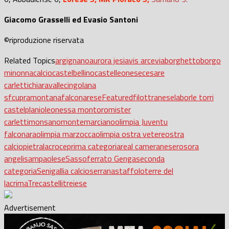
Giacomo Grasselli ed Evasio Santoni
©riproduzione riservata
Related Topics
argignano
aurora jesi
avis arcevia
borghetto
borgo
minonna
calcio
castelbellino
castelleonese
cesare
carletti
chiaravalle
cingolana
sf
cupramontana
falconarese
Featured
filottranese
labor
le torri
castelplanio
leonessa montoro
mister
carletti
monsano
montemarciano
olimpia Juventu
falconara
olimpia marzocca
olimpia ostra vetere
ostra
calcio
pietralacroce
prima categoria
real cameranese
rosora
angeli
sampaolese
Sassoferrato Genga
seconda
categoria
Senigallia calcio
serrana
staffolo
terre del
lacrima
Trecastelli
treiese
Advertisement