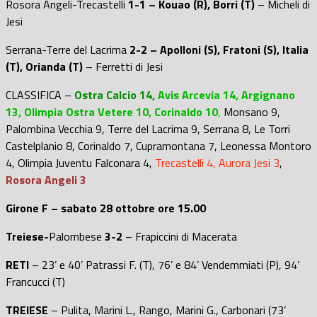
Rosora Angeli-Trecastelli
1-1 – Kouao (R), Borri (T)
– Micheli di
Jesi
Serrana-Terre del Lacrima
2-2 – Apolloni (S), Fratoni (S), Italia
(T), Orianda (T)
– Ferretti di Jesi
CLASSIFICA
–
Ostra Calcio 14,
Avis Arcevia 14, Argignano
13, Olimpia Ostra Vetere 10, Corinaldo 10
,
Monsano 9,
Palombina Vecchia 9, Terre del Lacrima 9, Serrana 8, Le Torri
Castelplanio 8, Corinaldo 7, Cupramontana 7, Leonessa Montoro
4, Olimpia Juventu Falconara 4,
Trecastelli 4, Aurora Jesi 3
,
Rosora Angeli 3
Girone F – sabato 28 ottobre ore 15.00
Treiese-
Palombese
3-2
– Frapiccini di Macerata
RETI
– 23’ e 40’ Patrassi F. (T), 76’ e 84’ Vendemmiati (P), 94’
Francucci (T)
TREIESE
– Pulita, Marini L., Rango, Marini G., Carbonari (73’