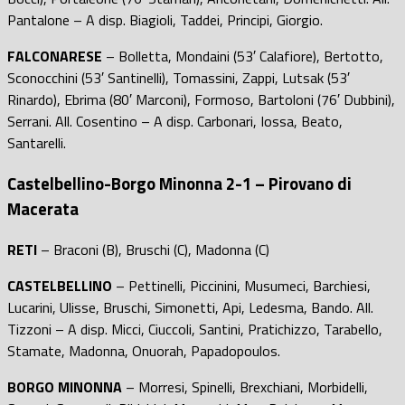
Pantalone – A disp. Biagioli, Taddei, Principi, Giorgio.
FALCONARESE
– Bolletta, Mondaini (53′ Calafiore), Bertotto,
Sconocchini (53′ Santinelli), Tomassini, Zappi, Lutsak (53′
Rinardo), Ebrima (80′ Marconi), Formoso, Bartoloni (76′ Dubbini),
Serrani. All. Cosentino – A disp. Carbonari, Iossa, Beato,
Santarelli.
Castelbellino-Borgo Minonna 2-1 – Pirovano di
Macerata
RETI
– Braconi (B), Bruschi (C), Madonna (C)
CASTELBELLINO
– Pettinelli, Piccinini, Musumeci, Barchiesi,
Lucarini, Ulisse, Bruschi, Simonetti, Api, Ledesma, Bando. All.
Tizzoni – A disp. Micci, Ciuccoli, Santini, Pratichizzo, Tarabello,
Stamate, Madonna, Onuorah, Papadopoulos.
BORGO MINONNA
– Morresi, Spinelli, Brexchiani, Morbidelli,