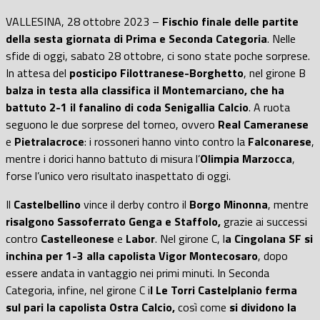
VALLESINA, 28 ottobre 2023 –
Fischio finale delle partite
della sesta giornata di Prima e Seconda Categoria
. Nelle
sfide di oggi, sabato 28 ottobre, ci sono state poche sorprese.
In attesa del
posticipo Filottranese-Borghetto
, nel girone B
balza in testa alla classifica il Montemarciano, che ha
battuto 2-1 il fanalino di coda Senigallia Calcio
. A ruota
seguono le due sorprese del torneo, ovvero
Real Cameranese
e
Pietralacroce
: i rossoneri hanno vinto contro la
Falconarese
,
mentre i dorici hanno battuto di misura l’
Olimpia Marzocca
,
forse l’unico vero risultato inaspettato di oggi.
Il
Castelbellino
vince il derby contro il
Borgo Minonna
, mentre
risalgono Sassoferrato Genga e Staffolo,
grazie ai successi
contro
Castelleonese
e
Labor
. Nel girone C, l
a Cingolana SF si
inchina per 1-3 alla capolista Vigor Montecosaro
, dopo
essere andata in vantaggio nei primi minuti. In Seconda
Categoria, infine, nel girone C i
l Le Torri Castelplanio ferma
sul pari la capolista Ostra Calcio,
così come
si dividono la