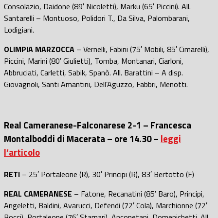
Consolazio, Daidone (89′ Nicoletti), Marku (65′ Piccini). All.
Santarelli – Montuoso, Polidori T., Da Silva, Palombarani,
Lodigiani.
OLIMPIA MARZOCCA
– Vernelli, Fabini (75′ Mobili, 85′ Cimarelli),
Piccini, Marini (80′ Giulietti), Tomba, Montanari, Ciarloni,
Abbruciati, Carletti, Sabik, Spanò. All. Barattini – A disp.
Giovagnoli, Santi Amantini, Dell’Aguzzo, Fabbri, Menotti.
Real Cameranese-Falconarese 2-1 – Francesca
Montalboddi di Macerata – ore 14.30 –
leggi
l’articolo
RETI
– 25′ Portaleone (R), 30′ Principi (R), 83′ Bertotto (F)
REAL CAMERANESE
– Fatone, Recanatini (85′ Baro), Principi,
Angeletti, Baldini, Avarucci, Defendi (72′ Cola), Marchionne (72′
Bocci), Portaleone (76′ Starnari), Anconetani, Domenichetti. All.