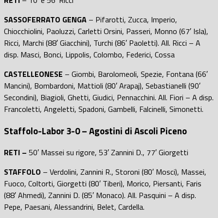
SASSOFERRATO GENGA
– Pifarotti, Zucca, Imperio,
Chiocchiolini, Paoluzzi, Carletti Orsini, Passeri, Monno (67′ Isla),
Ricci, Marchi (88′ Giacchini), Turchi (86′ Paoletti). All. Ricci – A
disp. Masci, Bonci, Lippolis, Colombo, Federici, Cossa
CASTELLEONESE
– Giombi, Barolomeoli, Spezie, Fontana (66′
Mancini), Bombardoni, Mattioli (80′ Arapaj), Sebastianelli (90′
Secondini), Biagioli, Ghetti, Giudici, Pennacchini. All. Fiori – A disp.
Francoletti, Angeletti, Spadoni, Gambelli, Falcinelli, Simonetti.
Staffolo-Labor 3-0 – Agostini di Ascoli Piceno
RETI –
50′ Massei su rigore, 53′ Zannini D., 77′ Giorgetti
STAFFOLO
– Verdolini, Zannini R., Storoni (80′ Mosci), Massei,
Fuoco, Coltorti, Giorgetti (80′ Tiberi), Morico, Piersanti, Faris
(88′ Ahmedi), Zannini D. (85′ Monaco). All. Pasquini – A disp.
Pepe, Paesani, Alessandrini, Belet, Cardella.