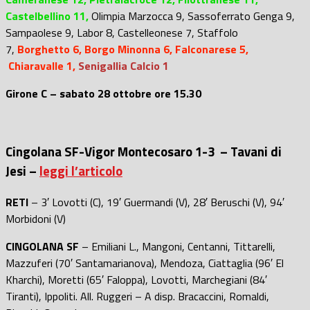
Castelbellino 11,
Olimpia Marzocca 9, Sassoferrato Genga 9,
Sampaolese 9, Labor 8, Castelleonese 7, Staffolo
7,
Borghetto 6, Borgo Minonna 6, Falconarese 5,
Chiaravalle 1,
Senigallia Calcio 1
Girone C – sabato 28 ottobre ore 15.30
Cingolana SF-Vigor Montecosaro 1-3 – Tavani di
Jesi –
leggi l’articolo
RETI
– 3′ Lovotti (C), 19′ Guermandi (V), 28′ Beruschi (V), 94′
Morbidoni (V)
CINGOLANA SF
– Emiliani L., Mangoni, Centanni, Tittarelli,
Mazzuferi (70′ Santamarianova), Mendoza, Ciattaglia (96′ El
Kharchi), Moretti (65′ Faloppa), Lovotti, Marchegiani (84′
Tiranti), Ippoliti. All. Ruggeri – A disp. Bracaccini, Romaldi,