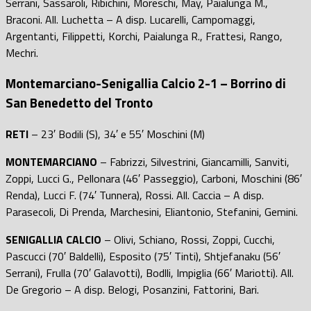
Serrani, Sassaroli, Ribichini, Moreschi, May, Paialunga M.,
Braconi. All. Luchetta – A disp. Lucarelli, Campomaggi,
Argentanti, Filippetti, Korchi, Paialunga R., Frattesi, Rango,
Mechri.
Montemarciano-Senigallia Calcio 2-1 – Borrino di
San Benedetto del Tronto
RETI
– 23′ Bodili (S), 34′ e 55′ Moschini (M)
MONTEMARCIANO
– Fabrizzi, Silvestrini, Giancamilli, Sanviti,
Zoppi, Lucci G., Pellonara (46′ Passeggio), Carboni, Moschini (86′
Renda), Lucci F. (74′ Tunnera), Rossi. All. Caccia – A disp.
Parasecoli, Di Prenda, Marchesini, Eliantonio, Stefanini, Gemini.
SENIGALLIA CALCIO
– Olivi, Schiano, Rossi, Zoppi, Cucchi,
Pascucci (70′ Baldelli), Esposito (75′ Tinti), Shtjefanaku (56′
Serrani), Frulla (70′ Galavotti), Bodlli, Impiglia (66′ Mariotti). All.
De Gregorio – A disp. Belogi, Posanzini, Fattorini, Bari.