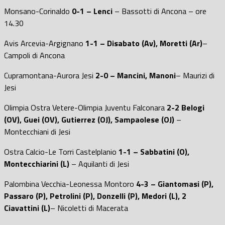
Monsano-Corinaldo
0-1 – Lenci
– Bassotti di Ancona – ore
14.30
Avis Arcevia-Argignano
1-1 – Disabato (Av), Moretti (Ar)
–
Campoli di Ancona
Cupramontana-Aurora Jesi
2-0 – Mancini, Manoni
– Maurizi di
Jesi
Olimpia Ostra Vetere-Olimpia Juventu Falconara
2-2 Belogi
(OV), Guei (OV), Gutierrez (OJ), Sampaolese (OJ)
–
Montecchiani di Jesi
Ostra Calcio-Le Torri Castelplanio
1-1 – Sabbatini (O),
Montecchiarini (L)
– Aquilanti di Jesi
Palombina Vecchia-Leonessa Montoro
4-3 – Giantomasi (P),
Passaro (P), Petrolini (P), Donzelli (P), Medori (L), 2
Ciavattini (L)
– Nicoletti di Macerata