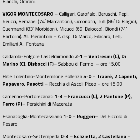
Bianchi, Omrani.
VIGOR MONTECOSARO
– Calligari, Garofalo, Beruschi, Pepi,
Reucci, Bernabei (74′ Marcantoni), Cicconofri, Tulli (86′ Di Biagio),
Guermandi (83′ Morbidoni), Micucci (69′ Baiocco), Biondi (74′
Bartolini). All. Pierantoni – A disp. Di Marco, Filacaro, Lelli,
Emiliani A., Fontana
Caldarola-Folgore Castelraimondo
2-1 – Ventresini (C), Di
Marino (C), Bisbocci (F)
– Sabbou di Fermo – ore 15.00
Elite Tolentino-Montemilone Pollenza
5-0 – Traorè, 2 Capenti,
Papavero, Pasotti
– Recchia di Ascoli Piceo – ore 15.00
Camerino-Portorecanati
1-3 – Francucci (C), 2 Pantone (P),
Ferro (P)
– Persichini di Macerata
Esanatoglia-Montecassiano
1-0 – Ruggeri
– Del Piccolo di
Pesaro
Montecosaro-Settempeda
0-3 – Eclizietta, 2 Castellano
–