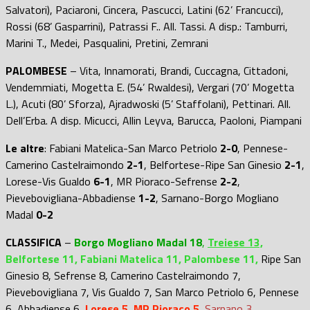
Salvatori), Paciaroni, Cincera, Pascucci, Latini (62’ Francucci),
Rossi (68’ Gasparrini), Patrassi F.. All. Tassi.
A disp.: Tamburri,
Marini T., Medei, Pasqualini, Pretini, Zemrani
PALOMBESE
– Vita, Innamorati, Brandi, Cuccagna, Cittadoni,
Vendemmiati, Mogetta E. (54’ Rwaldesi), Vergari (70’ Mogetta
L.), Acuti (80’ Sforza), Ajradwoski (5’ Staffolani), Pettinari. All.
Dell’Erba.
A disp. Micucci, Allin Leyva, Barucca, Paoloni, Piampani
Le altre
: Fabiani Matelica-San Marco Petriolo
2-0
, Pennese-
Camerino Castelraimondo
2-1
, Belfortese-Ripe San Ginesio
2-1
,
Lorese-Vis Gualdo
6-1
, MR Pioraco-Sefrense
2-2
,
Pievebovigliana-Abbadiense
1-2
, Sarnano-Borgo Mogliano
Madal
0-2
CLASSIFICA
–
Borgo Mogliano Madal 18
,
Treiese 13,
Belfortese 11, Fabiani Matelica 11, Palombese 11,
Ripe San
Ginesio 8, Sefrense 8, Camerino Castelraimondo 7,
Pievebovigliana 7, Vis Gualdo 7, San Marco Petriolo 6, Pennese
6, Abbadiense 6,
Lorese 5, MR Pioraco 5,
Sarnano 3.