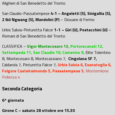
Alighieri di San Benedetto del Tronto
San Claudio-Passatempese
4-1 – Angeletti (S), Sinigallia (S),
2 Ibii Ngwang (S), Mandolini (P)
– Diouane di Fermo
Urbis Salvia-Pinturetta Falcor
1-1 – Giri (U), Postacchini (U)
–
Romani di San Benedetto del Tronto
CLASSIFICA
–
Vigor Montecosaro 13,
Portorecanati 12,
Settempeda 11, San Claudio 10, Camerino 9,
Elite Tolentino
8, Montecosaro 8, Montecassiano 7,
Cingolana SF 7,
Caldarola 7, Pinturetta Falcor 7,
Urbis Salvia 6, Esanatoglia 6,
Folgore Castelraimondo 5, Passatempese 5
,
Montemilone
Pollenza 4
Seconda Categoria
6^ giornata
Girone C – sabato 28 ottobre ore 15.30