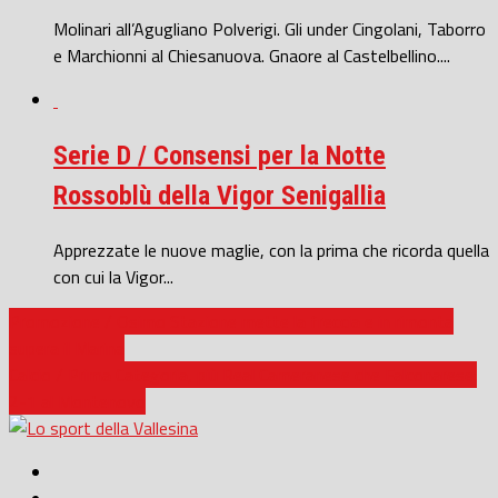
Molinari all’Agugliano Polverigi. Gli under Cingolani, Taborro
e Marchionni al Chiesanuova. Gnaore al Castelbellino....
Serie D / Consensi per la Notte
Rossoblù della Vigor Senigallia
Apprezzate le nuove maglie, con la prima che ricorda quella
con cui la Vigor...
Promozione / Osimo Stazione mette la freccia e in rimonta
supera il Marina
Calcio / Prima Categoria, più Real Cameranese che Falconarese:
2-1 al Montenovo