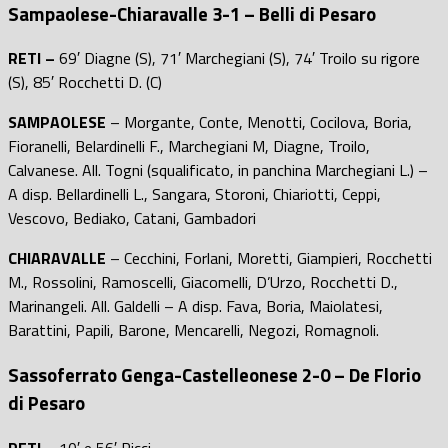
Sampaolese-Chiaravalle 3-1 – Belli di Pesaro
RETI –
69′ Diagne (S), 71′ Marchegiani (S), 74′ Troilo su rigore
(S), 85′ Rocchetti D. (C)
SAMPAOLESE
– Morgante, Conte, Menotti, Cocilova, Boria,
Fioranelli, Belardinelli F., Marchegiani M, Diagne, Troilo,
Calvanese. All. Togni (squalificato, in panchina Marchegiani L.) –
A disp. Bellardinelli L., Sangara, Storoni, Chiariotti, Ceppi,
Vescovo, Bediako, Catani, Gambadori
CHIARAVALLE
– Cecchini, Forlani, Moretti, Giampieri, Rocchetti
M., Rossolini, Ramoscelli, Giacomelli, D’Urzo, Rocchetti D.,
Marinangeli. All. Galdelli – A disp. Fava, Boria, Maiolatesi,
Barattini, Papili, Barone, Mencarelli, Negozi, Romagnoli.
Sassoferrato Genga-Castelleonese 2-0 – De Florio
di Pesaro
RETI
– 10′ e 56′ Ricci