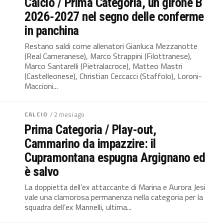
Calcio / Prima Categoria, un girone B
2026-2027 nel segno delle conferme
in panchina
Restano saldi come allenatori Gianluca Mezzanotte
(Real Cameranese), Marco Strappini (Filottranese),
Marco Santarelli (Pietralacroce), Matteo Mastri
(Castelleonese), Christian Ceccacci (Staffolo), Loroni-
Maccioni...
CALCIO
/ 2 mesi ago
Prima Categoria / Play-out,
Cammarino da impazzire: il
Cupramontana espugna Argignano ed
è salvo
La doppietta dell’ex attaccante di Marina e Aurora Jesi
vale una clamorosa permanenza nella categoria per la
squadra dell’ex Mannelli, ultima...