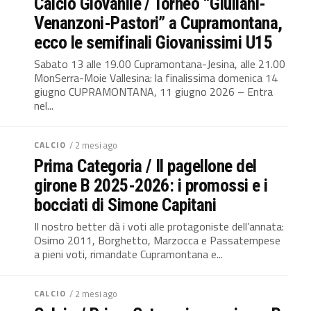
Calcio Giovanile / Torneo “Giuliani-
Venanzoni-Pastori” a Cupramontana,
ecco le semifinali Giovanissimi U15
Sabato 13 alle 19.00 Cupramontana-Jesina, alle 21.00
MonSerra-Moie Vallesina: la finalissima domenica 14
giugno CUPRAMONTANA, 11 giugno 2026 – Entra
nel...
CALCIO
/ 2 mesi ago
Prima Categoria / Il pagellone del
girone B 2025-2026: i promossi e i
bocciati di Simone Capitani
Il nostro better dà i voti alle protagoniste dell’annata:
Osimo 2011, Borghetto, Marzocca e Passatempese
a pieni voti, rimandate Cupramontana e...
CALCIO
/ 2 mesi ago