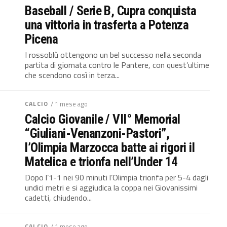
Baseball / Serie B, Cupra conquista
una vittoria in trasferta a Potenza
Picena
I rossoblù ottengono un bel successo nella seconda
partita di giornata contro le Pantere, con quest’ultime
che scendono così in terza...
CALCIO
/ 1 mese ago
Calcio Giovanile / VII° Memorial
“Giuliani-Venanzoni-Pastori”,
l’Olimpia Marzocca batte ai rigori il
Matelica e trionfa nell’Under 14
Dopo l’1-1 nei 90 minuti l’Olimpia trionfa per 5-4 dagli
undici metri e si aggiudica la coppa nei Giovanissimi
cadetti, chiudendo...
CALCIO
/ 1 mese ago