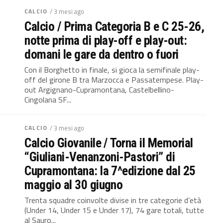
CALCIO
/ 3 mesi ago
Calcio / Prima Categoria B e C 25-26,
notte prima di play-off e play-out:
domani le gare da dentro o fuori
Con il Borghetto in finale, si gioca la semifinale play-
off del girone B tra Marzocca e Passatempese. Play-
out Argignano-Cupramontana, Castelbellino-
Cingolana SF...
CALCIO
/ 3 mesi ago
Calcio Giovanile / Torna il Memorial
“Giuliani-Venanzoni-Pastori” di
Cupramontana: la 7^edizione dal 25
maggio al 30 giugno
Trenta squadre coinvolte divise in tre categorie d’età
(Under 14, Under 15 e Under 17), 74 gare totali, tutte
al Sauro...