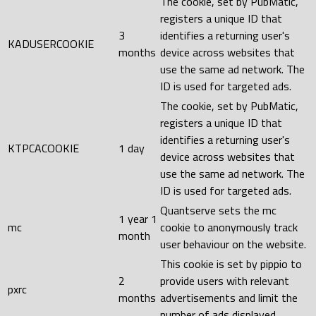
The cookie, set by PubMatic,
registers a unique ID that
3
identifies a returning user's
KADUSERCOOKIE
months
device across websites that
use the same ad network. The
ID is used for targeted ads.
The cookie, set by PubMatic,
registers a unique ID that
identifies a returning user's
KTPCACOOKIE
1 day
device across websites that
use the same ad network. The
ID is used for targeted ads.
Quantserve sets the mc
1 year 1
mc
cookie to anonymously track
month
user behaviour on the website.
This cookie is set by pippio to
2
provide users with relevant
pxrc
months
advertisements and limit the
number of ads displayed.