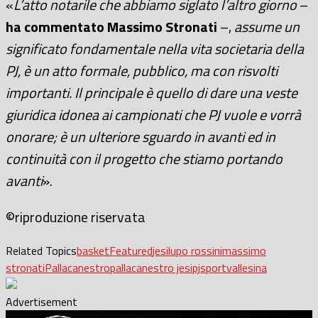
«
L’atto notarile che abbiamo siglato l’altro giorno
–
ha commentato Massimo Stronati
–,
assume un
significato fondamentale nella vita societaria della
PJ, è un atto formale, pubblico, ma con risvolti
importanti. Il principale è quello di dare una veste
giuridica idonea ai campionati che PJ vuole e vorrà
onorare; è un ulteriore sguardo in avanti ed in
continuità con il progetto che stiamo portando
avanti
».
©riproduzione riservata
Related Topics
basket
Featured
jesi
lupo rossini
massimo
stronati
Pallacanestro
pallacanestro jesi
pj
sport
vallesina
Advertisement