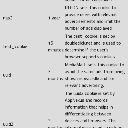
RLCDN sets this cookie to
provide users with relevant
rlas3
1 year
advertisements and limit the
number of ads displayed.
The test_cookie is set by
15
doubleclick.net and is used to
test_cookie
minutes
determine if the user's
browser supports cookies.
MediaMath sets this cookie to
3
avoid the same ads from being
uuid
months
shown repeatedly and for
relevant advertising.
The uuid2 cookie is set by
AppNexus and records
information that helps in
differentiating between
3
devices and browsers. This
uuid2
months
information is used to pick out