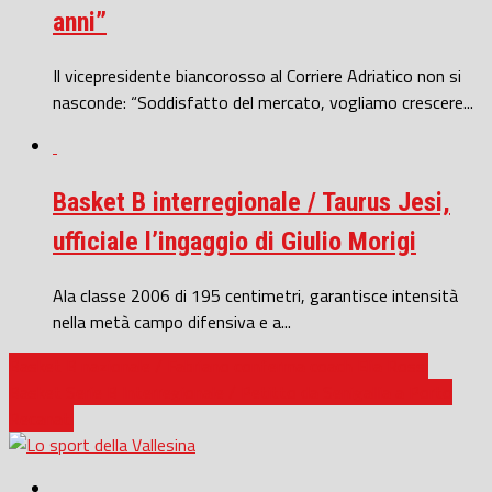
anni”
Il vicepresidente biancorosso al Corriere Adriatico non si
nasconde: “Soddisfatto del mercato, vogliamo crescere...
Basket B interregionale / Taurus Jesi,
ufficiale l’ingaggio di Giulio Morigi
Ala classe 2006 di 195 centimetri, garantisce intensità
nella metà campo difensiva e a...
Basket B nazionale / Fabriano conferma coach Elia Rossi
Basket Serie B Interregionale / Petitto da Senigallia a Porto
Recanati