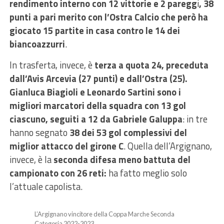
rendimento interno con 12 vittorie e 2 paregg
i
, 38
punti a pari merito con l’Ostra Calcio che però ha
giocato 15 partite in casa contro le 14 dei
biancoazzurri
.
In trasferta, invece, è
terza a quota 24, preceduta
dall’Avis Arcevia (27 punti) e dall’Ostra (25).
Gianluca Biagioli e Leonardo Sartini sono i
migliori marcatori della squadra con 13 gol
ciascuno, seguiti a 12 da Gabriele Galuppa
: in tre
hanno segnato
38 dei 53 gol complessivi del
miglior attacco del girone C
. Quella dell’Argignano,
invece, è la
seconda difesa meno battuta del
campionato con 26 reti:
ha fatto meglio solo
l’attuale capolista.
L’Argignano vincitore della Coppa Marche Seconda
Categoria 2022-2023