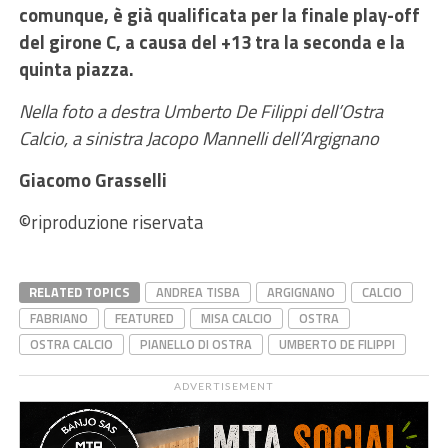
comunque, è già qualificata per la finale play-off
del girone C, a causa del +13 tra la seconda e la
quinta piazza.
Nella foto a destra Umberto De Filippi dell’Ostra
Calcio, a sinistra Jacopo Mannelli dell’Argignano
Giacomo Grasselli
©riproduzione riservata
RELATED TOPICS
ANDREA TISBA
ARGIGNANO
CALCIO
FABRIANO
FEATURED
MISA CALCIO
OSTRA
OSTRA CALCIO
PIANELLO DI OSTRA
UMBERTO DE FILIPPI
ADVERTISEMENT