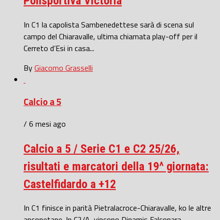
Polisportiva Victoria
In C1 la capolista Sambenedettese sarà di scena sul
campo del Chiaravalle, ultima chiamata play-off per il
Cerreto d’Esi in casa...
By
Giacomo Grasselli
Calcio a 5
/ 6 mesi ago
Calcio a 5 / Serie C1 e C2 25/26,
risultati e marcatori della 19^ giornata:
Castelfidardo a +12
In C1 finisce in parità Pietralacroce-Chiaravalle, ko le altre
anconetane. In C2/A, vincono Dinamis Falconara,