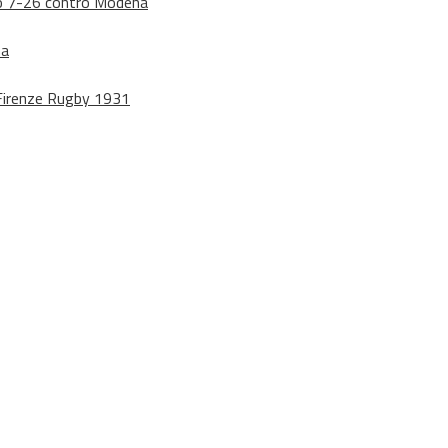
dono 7-26 contro Modena
na
o Firenze Rugby 1931