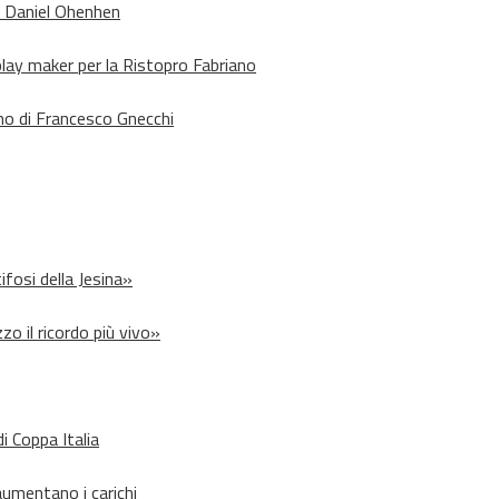
o Daniel Ohenhen
lay maker per la Ristopro Fabriano
rno di Francesco Gnecchi
ifosi della Jesina»
zo il ricordo più vivo»
i Coppa Italia
aumentano i carichi