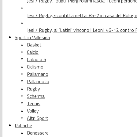
Jesi / Rugby, ‘Bubu’ Piergirolami lascia: i Leoni per
Jesi / Rugby, sconfitta netta: 85-7 in casa del Bolog
Jesi / Rugby, al ‘Latini’ vincono i Leoni: 46-12 contr
Sport in Vallesina
Basket
Calcio
Calcio a 5
Ciclismo
Pallamano
Pallanuoto
Rugby
Scherma
Tennis
Volley
Altri Sport
Rubriche
Benessere