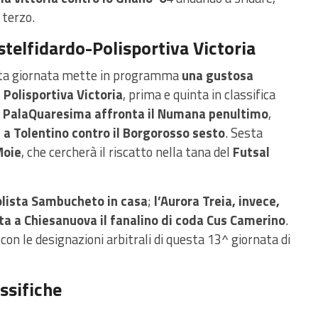
terzo.
astelfidardo-Polisportiva Victoria
esta giornata mette in programma
una gustosa
 Polisportiva Victoria
, prima e quinta in classifica
l PalaQuaresima affronta il Numana penultimo
,
a a Tolentino contro il Borgorosso sesto
. Sesta
Moie
, che cercherà il riscatto nella tana del
Futsal
polista Sambucheto in casa
;
l’Aurora Treia, invece,
pita a Chiesanuova il fanalino di coda Cus Camerino
.
on le designazioni arbitrali di questa 13^ giornata di
ssifiche