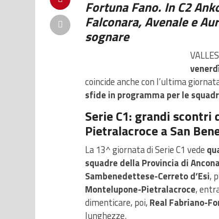
Fortuna Fano. In C2 An
Falconara, Avenale e Aur
sognare
VALLES
venerdì
coincide anche con l’ultima giornat
sfide in programma per le squadre
Serie C1: grandi scontri d
Pietralacroce a San Ben
La 13^ giornata di Serie C1 vede
qua
squadre della Provincia di Ancona
Sambenedettese-Cerreto d’Esi
, 
Montelupone-Pietralacroce
, entr
dimenticare, poi,
Real Fabriano-Fo
lunghezze.