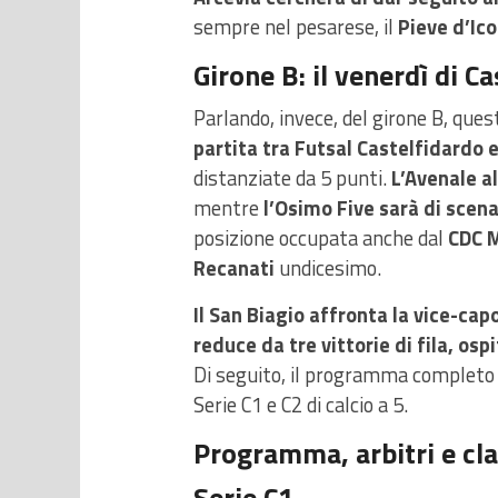
sempre nel pesarese, il
Pieve d’Ico
Girone B: il venerdì di C
Parlando, invece, del girone B, qu
partita tra Futsal Castelfidardo e
distanziate da 5 punti.
L’Avenale a
mentre
l’Osimo Five sarà di scen
posizione occupata anche dal
CDC 
Recanati
undicesimo.
Il San Biagio affronta la vice-ca
reduce da tre vittorie di fila, os
Di seguito, il programma completo c
Serie C1 e C2 di calcio a 5.
Programma, arbitri e cla
Serie C1