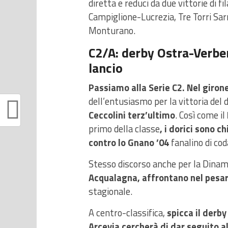
diretta e reduci da due vittorie di 
Campiglione-Lucrezia, Tre Torri Sa
Monturano.
C2/A: derby Ostra-Verbe
lancio
Passiamo alla Serie C2. Nel giro
dell’entusiasmo per la vittoria del 
Ceccolini terz’ultimo
. Così come il
primo della classe
, i dorici sono c
contro lo Gnano ’04
fanalino di cod
Stesso discorso anche per la Dinami
Acqualagna, affrontano nel pesare
stagionale.
A centro-classifica,
spicca il derb
Arcevia cercherà di dar seguito al