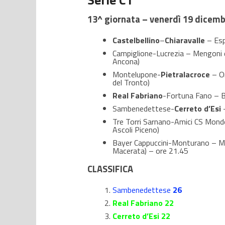
13^ giornata – venerdì 19 dicemb
Castelbellino
–
Chiaravalle
– Espo
Campiglione-Lucrezia – Mengoni 
Ancona)
Montelupone-
Pietralacroce
– On
del Tronto)
Real Fabriano
-Fortuna Fano – Bu
Sambenedettese-
Cerreto d’Esi
–
Tre Torri Sarnano-Amici CS Mondol
Ascoli Piceno)
Bayer Cappuccini-Monturano – Mar
Macerata) – ore 21.45
CLASSIFICA
Sambenedettese
26
Real Fabriano 22
Cerreto d’Esi 22