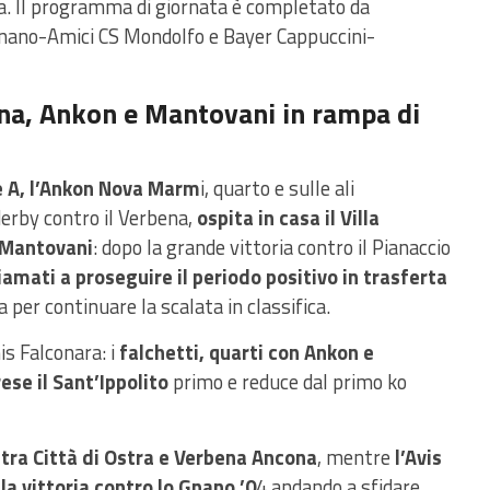
fila. Il programma di giornata è completato da
rnano-Amici CS Mondolfo e Bayer Cappuccini-
na, Ankon e Mantovani in rampa di
ne A, l’Ankon Nova Marm
i, quarto e sulle ali
derby contro il Verbena,
ospita in casa il Villa
Mantovani
: dopo la grande vittoria contro il Pianaccio
hiamati a proseguire il periodo positivo in trasferta
a per continuare la scalata in classifica.
s Falconara: i
falchetti, quarti con Ankon e
se il Sant’Ippolito
primo e reduce dal primo ko
y tra Città di Ostra e Verbena Ancona
, mentre
l’Avis
la vittoria contro lo Gnano ’0
4 andando a sfidare,