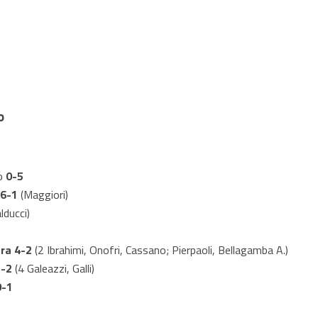
io
to
0-5
 6-1
(Maggiori)
lducci)
tra
4-2
(2 Ibrahimi, Onofri, Cassano; Pierpaoli, Bellagamba A.)
5-2
(4 Galeazzi, Galli)
0-1