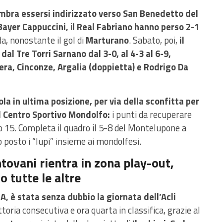
mbra essersi indirizzato verso San Benedetto del
 Bayer Cappuccini,
i
l Real Fabriano hanno perso 2-1
da, nonostante il gol di
Marturano
. Sabato, poi,
il
dal Tre Torri Sarnano dal 3-0, al 4-3 al 6-9,
era, Cinconze, Argalia (doppietta) e Rodrigo Da
vola in ultima posizione, per via della sconfitta per
l Centro Sportivo Mondolfo:
i punti da recuperare
o 15. Completa il quadro il 5-8 del Montelupone a
posto i “lupi” insieme ai mondolfesi.
ntovani rientra in zona play-out,
o tutte le altre
 A, è stata senza dubbio la giornata dell’Acli
ttoria consecutiva e ora quarta in classifica, grazie al