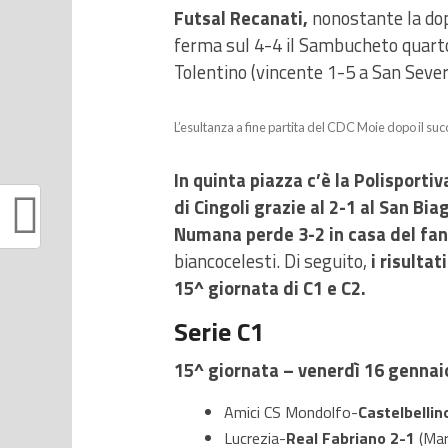
Futsal Recanati,
nonostante la dop
ferma sul 4-4 il Sambucheto quarto
Tolentino (vincente 1-5 a San Sever
L’esultanza a fine partita del CDC Moie dopo il su
In quinta piazza c’è la Polisporti
di Cingoli grazie al 2-1 al San Bia
Numana perde 3-2 in casa del fan
biancocelesti. Di seguito,
i risulta
15^ giornata di C1 e C2.
Serie C1
15^ giornata – venerdì 16 gennai
Amici CS Mondolfo-
Castelbellin
Lucrezia-
Real Fabriano
2-1
(Mar