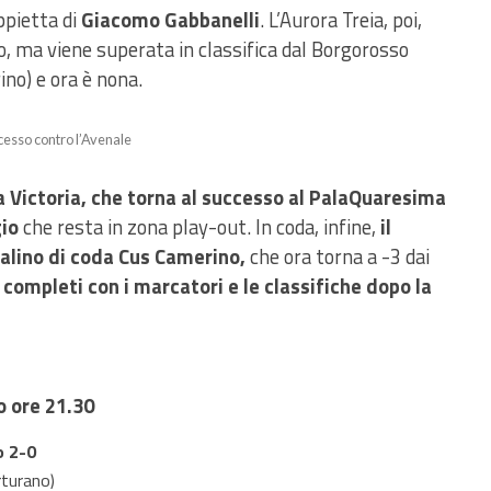
pietta di
Giacomo Gabbanelli
. L’Aurora Treia, poi,
, ma viene superata in classifica dal Borgorosso
ino) e ora è nona.
ccesso contro l’Avenale
va Victoria, che torna al successo al PalaQuaresima
gio
che resta in zona play-out. In coda, infine,
il
alino di coda Cus Camerino,
che ora torna a -3 dai
ti completi con i marcatori e le classifiche dopo la
o ore 21.30
o 2-0
turano)