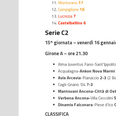
Monturano
17
Campiglione
16
Lucrezia
7
Castelbellino 6
Serie C2
15^ giornata – venerdì 16 genna
Girone A – ore 21.30
Alma Juventus Fano-Sant’Ippoli
Acqualagna-
Ankon Nova Marmi
Avis Arcevia
-Pianaccio
2-3
(2 Ba
Cagli-Gnano ’04
7-3
Mantovani Ancona-Città di Os
Verbena Ancona-
Villa Ceccolini
Dinamis Falconara
-Pieve d’Ico
CLASSIFICA