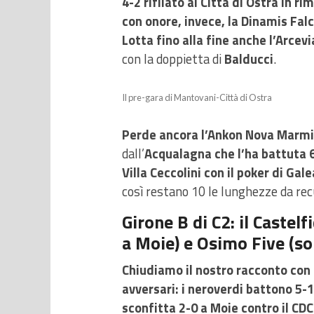
4-2 rifilato al Città di Ostra in ri
con onore, invece, la Dinamis Falc
Lotta fino alla fine anche l’Arcevi
con la doppietta di
Balducci
.
Il pre-gara di Mantovani-Città di Ostra
Perde ancora l’Ankon Nova Marmi
dall’
Acqualagna che l’ha battuta 6-
Villa Ceccolini con il poker di Gale
così restano 10 le lunghezze da rec
Girone B di C2: il Castel
a Moie) e Osimo Five (so
Chiudiamo il nostro racconto con 
avversari: i neroverdi battono 5-
sconfitta 2-0 a Moie contro il CD