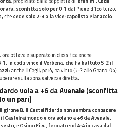
monta
, propiziato dalla doppietta di
Ibrahimi
.
Cade
onara, sconfitta solo per 0-1 dal Pieve d’Ico
terzo.
a,
che
cede solo 2-3 alla vice-capolista Pianaccio
, ora ottava e superato in classifica anche
1. In coda vince il Verbena, che ha battuto 5-2 il
azzi:
anche il Cagli, però, ha vinto (7-3 allo Gnano ’04),
uperare sulla zona salvezza diretta.
fidardo vola a +6 da Avenale (sconfitta
lo un pari)
il girone B. Il Castelfidardo non sembra conoscere
1 il Castelraimondo e ora volano a +6 da Avenale,
C sesto
, e
Osimo Five, fermato sul 4-4 in casa dal