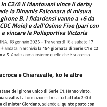
 In C2/A il Mantovani vince il derby
 cade la Dinamis Falconara di misura
l girone B, i fidardensi vanno a +6 da
 CDC Moie) e dall’Osimo Five (pari con
 a vincere la Polisportiva Victoria
NA, 18 gennaio 2025 – Tra venerdì 16 e sabato 17
 è andata in archivio
la 15^ giornata di Serie C1 e C2
io a 5.
Analizziamo insieme quello che è successo.
acroce e Chiaravalle, ko le altre
tane del girone unico di Serie C1
.
Hanno vinto,
Chiaravalle.
La formazione dorica ha b
attuto 2-0 il
 e di mister Giordano,
salendo al
quinto posto con