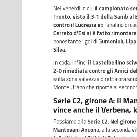
Nel venerdì in cui i
l campionato se
Tronto, visto il 3-1 della Samb al
contro il Lucrezia e
x fanalino di co
Cerreto d’Esi si è fatto rimontare 
nonostante i gol di G
umeniuk, Lipp
Silva.
In coda, infine,
il Castelbellino sci
2-0 rimediata contro gli Amici de
sulla zona salvezza diretta ora son
Monte Urano che riporta al secondo 
Serie C2, girone A: il Ma
vince anche il Verbena, k
Passiamo alla
Serie C2. Nel girone
Mantovani Ancon
a, alla seconda vi