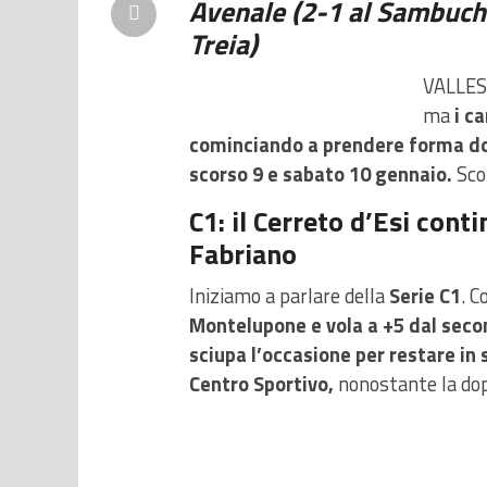
Avenale (2-1 al Sambuche
Treia)
VALLESI
ma
i c
cominciando a prendere forma dop
scorso 9 e sabato 10 gennaio.
Sco
C1: il Cerreto d’Esi cont
Fabriano
Iniziamo a parlare della
Serie C1
. C
Montelupone e vola a +5 dal seco
sciupa l’occasione per restare in 
Centro Sportivo,
nonostante la do