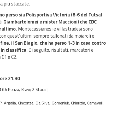
ià più staccate.
o perso sia Polisportiva Victoria (8-6 del Futsal
di
Giambartolomei e mister Maccioni) che CDC
nultimo.
Montecassianesi e villastradesi sono
con quest’ultimi sempre tallonati da moiaroli e
nfine, il San Biagio, che ha perso 1-3 in casa contro
in classifica
. Di seguito, risultati, marcatori e
e C1 e C2.
 ore 21.30
2
(Di Ronza, Bravi; 2 Storari)
(4 Argalia, Cinconze, Da Silva, Gomeniuk, Chiarizia, Carnevali,