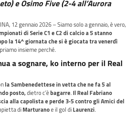
to) e Osimo Five (2-4 all’Aurora
NA, 12 gennaio 2026 – Siamo solo a gennaio, è vero,
ampionati di Serie C1 e C2 di calcio a 5 stanno
o la 14^ giornata che si è giocata tra venerdì
priamo insieme perché.
inua a sognare, ko interno per il Real
on
la Sambenedettese in vetta che ne fa 5 al
ndo posto,
dietro c’è
bagarre
.
Il Real Fabriano
scia alla capolista e perde 3-5 contro gli Amici del
ppietta di
Marturano
e il gol di
Laurenzi
.