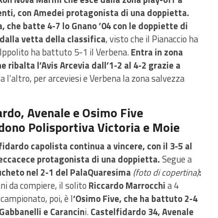
enti, con Amedei protagonista di una doppietta.
, che batte 4-7 lo Gnano ’04 con le doppiette di
dalla vetta della classifica
, visto che il Pianaccio ha
t’Ippolito ha battuto 5-1 il Verbena.
Entra in zona
e ribalta l’Avis Arcevia dall’1-2 al 4-2 grazie a
tra l’altro, per arceviesi e Verbena la zona salvezza
dardo, Avenale e Osimo Five
dono Polisportiva Victoria e Moie
fidardo capolista continua a vincere, con il 3-5 al
eccacece protagonista di una doppietta.
Segue a
ucheto nel 2-1 del PalaQuaresima
(foto di copertina)
:
nni da compiere, il solito
Riccardo Marrocchi
a 4
 campionato, poi, è l
‘Osimo Five, che ha battuto 2-4
 Gabbanelli e Carancin
i.
Castelfidardo 34, Avenale