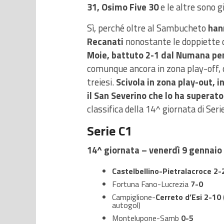
31, Osimo Five 30
e le altre sono g
Sì, perché oltre al Sambucheto
hann
Recanati
nonostante le doppiette 
Moie, battuto 2-1 dal Numana pe
comunque ancora in zona play-off, 
treiesi.
Scivola in zona play-out, i
il San Severino che lo ha superato 
classifica della 14^ giornata di Seri
Serie C1
14^ giornata – venerdì 9 gennaio
Castelbellino-Pietralacroce
2-
Fortuna Fano-Lucrezia
7-0
Campiglione-
Cerreto d’Esi 2-10
autogol)
Montelupone-Samb
0-5