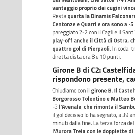
vantaggio proprio dei cugini vinc
Resta
quarta la Dinamis Falconara
Centonze e Quarri e ora sono a -5 
pareggiato 2-2 con il Cagli e il San
play-off anche il Città di Ostra, ch
quattro gol di Pierpaoli
. In coda, 
diretta dista ora 8 e 10 punti.
Girone B di C2: Castelfi
rispondono presente, ca
Chiudiamo con il
girone B. Il Castel
Borgorosso Tolentino e Matteo B
-3
l’Avenale
,
che rimonta il Samb
il gol decisivo lo ha segnato, a 39 a
minuti dalla fine. La terza forza del
l’Aurora Treia con le doppiette di