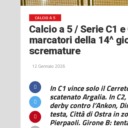
CALCIO A 5
Calcio a 5 / Serie C1 e
marcatori della 14^ gi
scremature
12 Gennaio 2026
In C1 vince solo il Cerret
scatenato Argalia. In C2,
derby contro l’Ankon, Di
testa, Città di Ostra in z
Pierpaoli. Girone B: tent