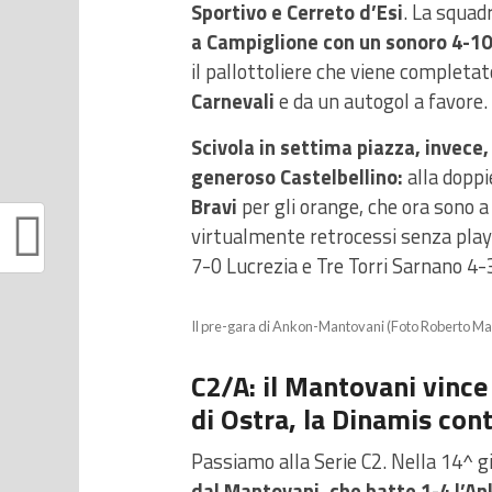
Sportivo e Cerreto d’Esi
. La squad
a Campiglione con un sonoro 4-10:
il pallottoliere che viene completa
Carnevali
e da un autogol a favore.
Scivola in settima piazza, invece, 
generoso Castelbellino:
alla doppi
Bravi
per gli orange, che ora sono a
virtualmente retrocessi senza play
7-0 Lucrezia e Tre Torri Sarnano 4
Il pre-gara di Ankon-Mantovani (Foto Roberto Ma
C2/A: il Mantovani vince 
di Ostra, la Dinamis con
Passiamo alla Serie C2. Nella 14^ gi
dal Mantovani, che batte 1-4 l’A