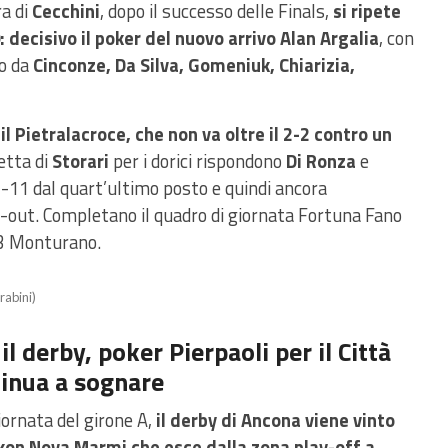
ra di
Cecchini
, dopo il successo delle Finals,
si ripete
 decisivo il poker del nuovo arrivo Alan Argalia
, con
to da
Cinconze, Da Silva, Gomeniuk, Chiarizia,
il Pietralacroce, che non va oltre il 2-2 contro un
etta di
Storari
per i dorici rispondono
Di Ronza
e
 -11 dal quart’ultimo posto e quindi ancora
-out. Completano il quadro di giornata Fortuna Fano
-3 Monturano.
rabini)
il derby, poker Pierpaoli per il Città
tinua a sognare
ornata del girone A,
il derby di Ancona viene vinto
nkon Nova Marmi che esce dalla zona play-off a