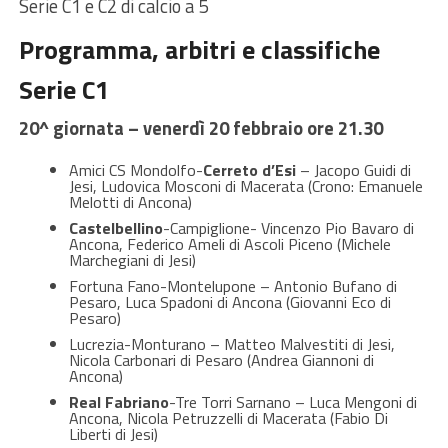
Serie C1 e C2 di calcio a 5
Programma, arbitri e classifiche
Serie C1
20^ giornata – venerdì 20 febbraio ore 21.30
Amici CS Mondolfo-
Cerreto d’Esi
– Jacopo Guidi di
Jesi, Ludovica Mosconi di Macerata (Crono: Emanuele
Melotti di Ancona)
Castelbellino
-Campiglione- Vincenzo Pio Bavaro di
Ancona, Federico Ameli di Ascoli Piceno (Michele
Marchegiani di Jesi)
Fortuna Fano-Montelupone – Antonio Bufano di
Pesaro, Luca Spadoni di Ancona (Giovanni Eco di
Pesaro)
Lucrezia-Monturano – Matteo Malvestiti di Jesi,
Nicola Carbonari di Pesaro (Andrea Giannoni di
Ancona)
Real Fabriano
-Tre Torri Sarnano – Luca Mengoni di
Ancona, Nicola Petruzzelli di Macerata (Fabio Di
Liberti di Jesi)