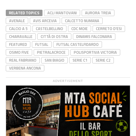
RELATED TOPICS
ACLI MANTOVANI
AURORA TREIA
AVENALE
AVIS ARCEVIA
CALCETTO NUMANA
CALCIO A 5
CASTELBELLINO
CDC MOIE
CERRETO D'ESI
CHIARAVALLE
CITTÀ DI OSTRA
DINAMIS FALCONARA
FEATURED
FUTSAL
FUTSAL CASTELFIDARDO
OSIMO FIVE
PIETRALACROCE
POLISPORTIVA VICTORIA
REAL FABRIANO
SAN BIAGIO
SERIE C1
SERIE C2
VERBENA ANCONA
ADVERTISEMENT