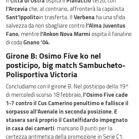
Il
Città di Ostra
ospita il
Pianaccio
terzo, con
l’Arcevia
che, al contrario, affronterà la capolista
Sant’Ippolito
in trasferta. Il
Verbena
ha una sfida
salvezza da non sbagliare contro
l’Alma Juventus
Fano
, mentre
l’Ankon Nova Marmi
ospita il fanalino
di coda
Gnano ’04.
Girone B: Osimo Five ko nel
posticipo, big match Sambucheto-
Polisportiva Victoria
Concludiamo con il girone B. Nel posticipo della 19^
di mercoledì scorso 18 febbraio,
l’Osimo Five cade
1-7 contro il Cus Camerino penultimo e fallisce il
sorpasso all’Avenale in seconda posizione
.
E
stasera sarà proprio il Castelfidardo impegnato
in casa dei camerti
:
mancano 8 punti per la
certezza aritmetica della promozione in Serie C1.