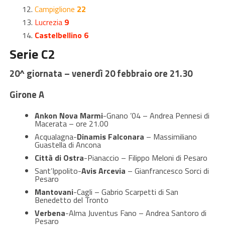
Campiglione
22
Lucrezia
9
Castelbellino 6
Serie C2
20^ giornata – venerdì 20 febbraio ore 21.30
Girone A
Ankon Nova Marmi
-Gnano ’04 – Andrea Pennesi di
Macerata – ore 21.00
Acqualagna-
Dinamis Falconara
– Massimiliano
Guastella di Ancona
Città di Ostra
-Pianaccio – Filippo Meloni di Pesaro
Sant’Ippolito-
Avis Arcevia
– Gianfrancesco Sorci di
Pesaro
Mantovani
-Cagli – Gabrio Scarpetti di San
Benedetto del Tronto
Verbena
-Alma Juventus Fano – Andrea Santoro di
Pesaro