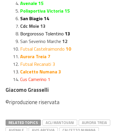
Avenale 15
Polisportiva Victoria 15
San Biagio 14
Cdc Moie 13
Borgorosso Tolentino
13
San Severino Marche
12
Futsal Castelraimondo
10
Aurora Treia 7
Futsal Recanati 3
Calcetto Numana 3
Cus Camerino 1
Giacomo Grasselli
©riproduzione riservata
RELATED TOPICS
ACLI MANTOVANI
AURORA TREIA
AVENALE
AVIS ARCEVIA
CALCETTO NUMANA