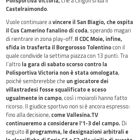
Polisportiva Victoria,
che a Cingoli sfida il
Castelraimondo
.
Vuole continuare a
vincere il San Biagio, che ospita
il Cus Camerino fanalino di coda
, sperando magari
di rientrare in zona play-off.
Il CDC Moie, infine,
sfida in trasferta il Borgorosso Tolentino
con il
quale condivide la settima piazza con 13 punti. Tra
l’altro
la gara di sabato scorso contro la
Polisportiva Victoria non è stata omologata
,
poiché sembrerebbe che
un giocatore dei
villastradesi fosse squalificato e sceso
ugualmente in campo
, così i moiaroli hanno fatto
ricorso. Il giudice sportivo non si è ancora espresso:
fino alla decisione,
come Vallesina.TV
continueremo a considerare l’1-3 del campo.
Di
seguito
il programma, le designazioni arbitrali e
le classifiche di Serie C1 e C2 alla vigilia di questa