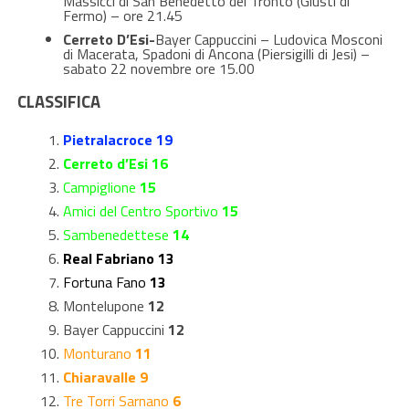
Massicci di San Benedetto del Tronto (Giusti di
Fermo) – ore 21.45
Cerreto D’Esi-
Bayer Cappuccini – Ludovica Mosconi
di Macerata, Spadoni di Ancona (Piersigilli di Jesi) –
sabato 22 novembre ore 15.00
CLASSIFICA
Pietralacroce 19
Cerreto d’Esi 16
Campiglione
15
Amici del Centro Sportivo
15
Sambenedettese
14
Real Fabriano 13
Fortuna Fano
13
Montelupone
12
Bayer Cappuccini
12
Monturano
11
Chiaravalle 9
Tre Torri Sarnano
6