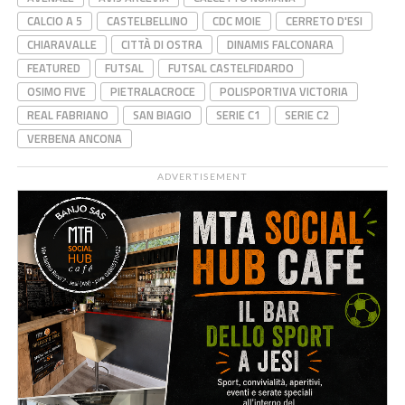
CALCIO A 5
CASTELBELLINO
CDC MOIE
CERRETO D'ESI
CHIARAVALLE
CITTÀ DI OSTRA
DINAMIS FALCONARA
FEATURED
FUTSAL
FUTSAL CASTELFIDARDO
OSIMO FIVE
PIETRALACROCE
POLISPORTIVA VICTORIA
REAL FABRIANO
SAN BIAGIO
SERIE C1
SERIE C2
VERBENA ANCONA
ADVERTISEMENT