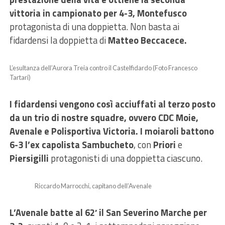
vittoria in campionato per 4-3,
Montefusco
protagonista di una doppietta. Non basta ai
fidardensi la doppietta di
Matteo Beccacece.
L’esultanza dell’Aurora Treia contro il Castelfidardo (Foto Francesco
Tartari)
I fidardensi vengono così acciuffati al terzo posto
da un trio di nostre squadre, ovvero CDC Moie,
Avenale e Polisportiva Victoria.
I moiaroli battono
6-3 l’ex capolista
Sambucheto
, con
Priori
e
Piersigilli
protagonisti di una doppietta ciascuno.
Riccardo Marrocchi, capitano dell’Avenale
L’Avenale batte al 62′ il San Severino Marche per