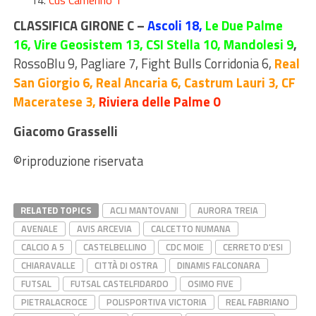
CLASSIFICA GIRONE C –
Ascoli 18,
Le Due Palme
16, Vire Geosistem 13, CSI Stella 10, Mandolesi 9
,
RossoBlu 9, Pagliare 7, Fight Bulls Corridonia 6,
Real
San Giorgio 6, Real Ancaria 6, Castrum Lauri 3, CF
Maceratese 3,
Riviera delle Palme 0
Giacomo Grasselli
©riproduzione riservata
RELATED TOPICS
ACLI MANTOVANI
AURORA TREIA
AVENALE
AVIS ARCEVIA
CALCETTO NUMANA
CALCIO A 5
CASTELBELLINO
CDC MOIE
CERRETO D'ESI
CHIARAVALLE
CITTÀ DI OSTRA
DINAMIS FALCONARA
FUTSAL
FUTSAL CASTELFIDARDO
OSIMO FIVE
PIETRALACROCE
POLISPORTIVA VICTORIA
REAL FABRIANO