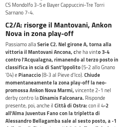
CS Mondolfo 3-5 e Bayer Cappuccini-Tre Torri
Sarnano 7-4.
C2/A: risorge il Mantovani, Ankon
Nova in zona play-off
Passiamo alla
Serie C2. Nel girone A, torna alla
vittoria il Mantovani Ancona, c
he ha vint
o 3-4
contro l’Acqualagna, rimanendo al terzo posto in
classifica in scia di Sant’Ippolito
(5-2 allo Gnano
’04) e
Pianaccio
(8-3 al Pieve d’Ico).
Chiude
momentaneamente la zona play-off la neo-
promossa Ankon Nova Marmi,
vincente 2-1 nel
derby contro la
Dinamis Falconara.
Risponde
presente, poi, anche il
Città di Ostra:
con il 4
-2
all’Alma Juventus Fano con la tripletta di
Alessandro Bellagamba sale al sesto posto, a -1