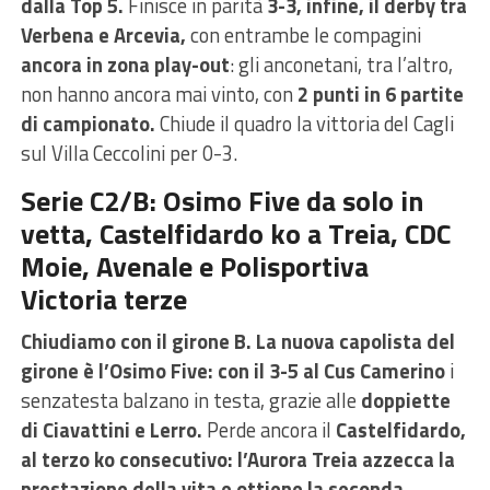
dalla Top 5.
Finisce in parità
3-3, infine, il derby tra
Verbena e Arcevia,
con entrambe le compagini
ancora in zona play-out
: gli anconetani, tra l’altro,
non hanno ancora mai vinto, con
2 punti in 6 partite
di campionato.
Chiude il quadro la vittoria del Cagli
sul Villa Ceccolini per 0-3.
Serie C2/B: Osimo Five da solo in
vetta, Castelfidardo ko a Treia, CDC
Moie, Avenale e Polisportiva
Victoria terze
Chiudiamo con il girone B. La nuova capolista del
girone è l’Osimo Five: con il 3-5 al Cus Camerino
i
senzatesta balzano in testa, grazie alle
doppiette
di Ciavattini e Lerro.
Perde ancora il
Castelfidardo,
al terzo ko consecutivo: l’Aurora Treia azzecca la
prestazione della vita e ottiene la seconda