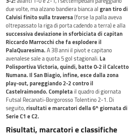
3-2:
avanti 1-0 e 2-1, i settempedani pareggiano
due volte, ma alzano bandiera bianca al
gran tiro di
Calvisi finito sulla traversa
(forse la palla aveva
oltrepassato la riga di porta cadendo a terra) e alla
successiva deviazione in sforbiciata di capitan
Riccardo Marrocchi che fa esplodere il
PalaQuaresima.
A 38 anni il pivot e capitano
avenalese sale a quota 5 gol stagionali.
La
Polisportiva Victoria, quindi, batte 0-2 il Calcetto
Numana.
Il San Biagio, infine, esce dalla zona
play-out, pareggiando 2-2 contro il
Castelraimondo. Completa
il quadro di giornata
Futsal Recanati-Borgorosso Tolentino 2-1. Di
seguito,
risultati e marcatori della 6^ giornata di
Serie C1 e C2.
Risultati, marcatori e classifiche