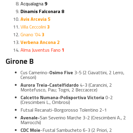
Acqualagna
9
Dinamis Falconara 8
Avis Arcevia 5
Villa Ceccolini
3
Gnano ’04
3
Verbena Ancona 2
Alma Juventus Fano
1
Girone B
Cus Camerino-
Osimo Five
3-5 (2 Ciavattini, 2 Lerro,
Censori)
Aurora Treia-Castelfidardo
4-3 (Carancini, 2
Montefusco, Pau; Togni, 2 Beccacece)
Calcetto Numana-Polisportiva Victoria
0-2
(Crescimbeni L., Ombrosi)
Futsal Recanati-Borgorosso Tolentino 2-1
Avenale-
San Severino Marche 3-2 (Crescimbeni A., 2
Marrocchi)
CDC Moie
-Fustal Sambucheto 6-3 (2 Priori, 2