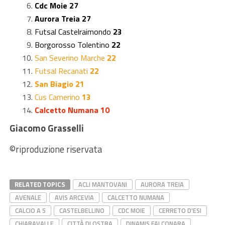
Cdc Moie 27
Aurora Treia 27
Futsal Castelraimondo
23
Borgorosso Tolentino
22
San Severino Marche
22
Futsal Recanati
22
San Biagio 21
Cus Camerino
13
Calcetto Numana 10
Giacomo Grasselli
©riproduzione riservata
RELATED TOPICS
ACLI MANTOVANI
AURORA TREIA
AVENALE
AVIS ARCEVIA
CALCETTO NUMANA
CALCIO A 5
CASTELBELLINO
CDC MOIE
CERRETO D'ESI
CHIARAVALLE
CITTÀ DI OSTRA
DINAMIS FALCONARA