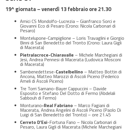
19^ giornata – venerdì 13 febbraio ore 21.30
Amici CS Mondolfo-Lucrezia – Gianfranco Sorci e
Giovanni Eco di Pesaro (Crono: Nicola Carbonari di
Pesaro)
Montelupone-Campiglione – Loris Travaglini e Giorgio
Binni di San Benedetto del Tronto (Crono: Laura Gigli
di Macerata)
Pietralacroce-Chiaravalle
– Michele Marchegiani di
Jesi, Andrea Pennesi di Macerata (Ludovica Mosconi
di Macerata)
Sambenedettese-
Castelbellino
– Matteo Bottin di
Ancona, Matteo Marozzi di Ascoli Piceno (Federico
Ameli di Ascoli Piceno)
Tre Torri Sarnano-Bayer Cappuccini – Davide
Esposito e Stefano Del Dotto di Fermo (Abdelali
Sabbouh di Fermo)
Monturano
-Real Fabriano
– Marco Fagiani di
Macerata, Andrea Angelini di Ascoli Piceno (Paolo Di
Luigi di San Benedetto del Tronto) – ore 21.45
Cerreto D’Esi
-Fortuna Fano – Nicola Carbonari di
Pesaro, Laura Gigli di Macerata (Michele Marchegiani