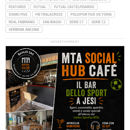
FEATURED
FUTSAL
FUTSAL CASTELFIDARDO
OSIMO FIVE
PIETRALACROCE
POLISPORTIVA VICTORIA
REAL FABRIANO
SAN BIAGIO
SERIE C1
SERIE C2
VERBENA ANCONA
ADVERTISEMENT