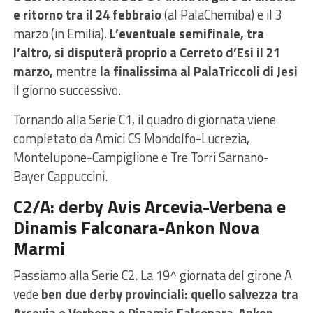
e ritorno tra il 24 febbraio
(al PalaChemiba) e il 3
marzo (in Emilia).
L’eventuale semifinale, tra
l’altro, si disputerà proprio a Cerreto d’Esi il 21
marzo,
mentre
la finalissima al PalaTriccoli di Jesi
il giorno successivo.
Tornando alla Serie C1, il quadro di giornata viene
completato da Amici CS Mondolfo-Lucrezia,
Montelupone-Campiglione e Tre Torri Sarnano-
Bayer Cappuccini.
C2/A: derby Avis Arcevia-Verbena e
Dinamis Falconara-Ankon Nova
Marmi
Passiamo alla Serie C2. La 19^ giornata del girone A
vede
ben due derby provinciali: quello salvezza tra
Arcevia e Verbena e Dinamis Falconara-Ankon