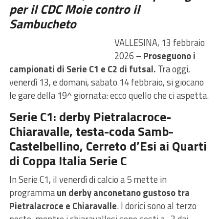
per il CDC Moie contro il
Sambucheto
VALLESINA, 13 febbraio
2026
– Proseguono i
campionati di Serie C1 e C2 di futsal.
Tra oggi,
venerdì 13, e domani, sabato 14 febbraio, si giocano
le gare della 19^ giornata: ecco quello che ci aspetta.
Serie C1: derby Pietralacroce-
Chiaravalle, testa-coda Samb-
Castelbellino, Cerreto d’Esi ai Quarti
di Coppa Italia Serie C
In Serie C1, il venerdì di calcio a 5 mette in
programma
un derby anconetano gustoso tra
Pietralacroce e Chiaravalle
. I dorici sono al terzo
posto, mentre i chiaravallesi sono sesti a -3 dai