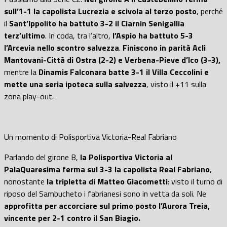
sull’1-1 la capolista Lucrezia e scivola al terzo posto
, perché
il
Sant’Ippolito ha battuto 3-2 il Ciarnin Senigallia
terz’ultimo
. In coda, tra l’altro,
l’Aspio ha battuto 5-3
l’Arcevia nello scontro salvezza
.
Finiscono in parità Acli
Mantovani-Città di Ostra (2-2) e Verbena-Pieve d’Ico (3-3),
mentre la
Dinamis Falconara batte 3-1 il Villa Ceccolini e
mette una seria ipoteca sulla salvezza
, visto il +11 sulla
zona play-out.
Un momento di Polisportiva Victoria-Real Fabriano
Parlando del girone B,
la Polisportiva Victoria al
PalaQuaresima ferma sul 3-3 la capolista Real Fabriano
,
nonostante
la tripletta di Matteo Giacometti
: visto il turno di
riposo del Sambucheto i fabrianesi sono in vetta da soli. Ne
approfitta per accorciare sul primo posto l’Aurora Treia,
vincente per 2-1 contro il San Biagio.