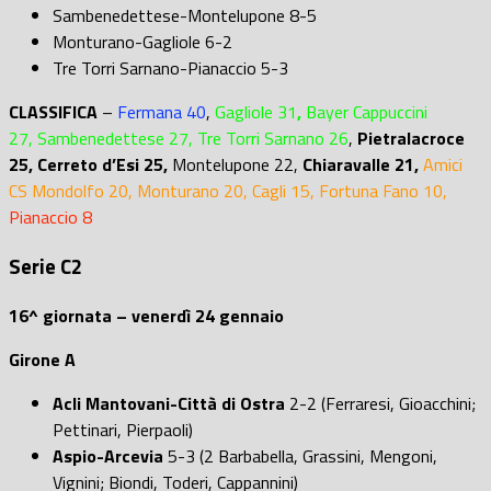
Sambenedettese-Montelupone 8-5
Monturano-Gagliole 6-2
Tre Torri Sarnano-Pianaccio 5-3
CLASSIFICA
–
Fermana 40
,
Gagliole 31
,
Bayer Cappuccini
27, Sambenedettese 27, Tre Torri Sarnano 26
,
Pietralacroce
25, Cerreto d’Esi 25,
Montelupone 22,
Chiaravalle 21,
Amici
CS Mondolfo 20, Monturano 20, Cagli 15, Fortuna Fano 10,
Pianaccio 8
Serie C2
16^ giornata – venerdì 24 gennaio
Girone A
Acli Mantovani-Città di Ostra
2-2 (Ferraresi, Gioacchini;
Pettinari, Pierpaoli)
Aspio-Arcevia
5-3 (2 Barbabella, Grassini, Mengoni,
Vignini; Biondi, Toderi, Cappannini)