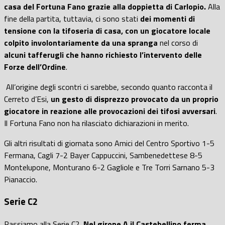
casa del Fortuna Fano grazie alla doppietta di Carlopio.
Alla
fine della partita, tuttavia, ci sono stati
dei momenti di
tensione con la tifoseria di casa, con un giocatore locale
colpito involontariamente da una spranga
nel corso di
alcuni tafferugli che hanno richiesto l’intervento delle
Forze dell’Ordine
.
All’origine degli scontri ci sarebbe, secondo quanto racconta il
Cerreto d’Esi,
un gesto di disprezzo provocato da un proprio
giocatore in reazione alle provocazioni dei tifosi avversari
.
Il Fortuna Fano non ha rilasciato dichiarazioni in merito.
Gli altri risultati di giornata sono Amici del Centro Sportivo 1-5
Fermana, Cagli 7-2 Bayer Cappuccini, Sambenedettese 8-5
Montelupone, Monturano 6-2 Gagliole e Tre Torri Sarnano 5-3
Pianaccio.
Serie C2
Passiamo alla Serie C2.
Nel girone A il Castebellino ferma