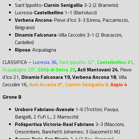
Sant’Ippolito-
Ciarnin Senigallia
3-2 (2 Bramerio)
Lucrezia-
Castelbellino
1-1 (Bartolucci)
Verbena Ancona
-Pieve d’Ico 3-3 (Urena, Paccamiccio,
Belgrano)
Dinamis Falconara
-Villa Ceccolini 3-1 (2 Bracaccini,
Cardellini)
Riposa
: Acqualagna
CLASSIFICA
–
Lucrezia 36
,
Sant’Ippolito 32*,
Castelbellino 31,
Acqualagna 28*,
Città di Ostra 25
, Acli Mantovani 24
, Pieve
d’Ico 21,
Dinamis Falconara 19, Verbena Ancona 18
, Villa
Ceccolini 16,
Avis Arcevia 8*, Ciarnin Senigallia 8,
Aspio 4
Girone B
Uroboro Fabriano-Avenale
1-6 (Trottini; Pasqui,
Barigelli, 2 Fufi L., 2 Marrocchi)
Polisportiva Victoria-Real Fabriano
3-3 (Maccioni,
Crescimbeni, Banchetti Johannes; 3 Giacometti M.)
Aurora Treia-San Biagio
2-1 (2 Pau; Pasquini)