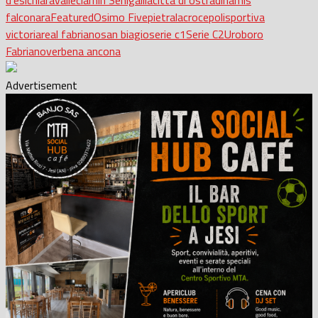
falconara
Featured
Osimo Five
pietralacroce
polisportiva
victoria
real fabriano
san biagio
serie c1
Serie C2
Uroboro
Fabriano
verbena ancona
Advertisement