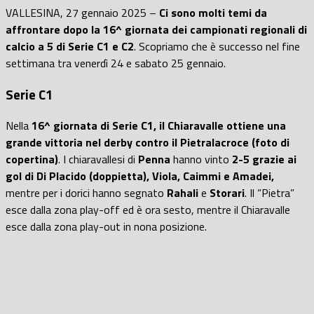
VALLESINA, 27 gennaio 2025 –
Ci sono molti temi da
affrontare dopo la 16^ giornata dei campionati regionali di
calcio a 5 di Serie C1 e C2
. Scopriamo che è successo nel fine
settimana tra venerdì 24 e sabato 25 gennaio.
Serie C1
Nella
16^ giornata di Serie C1, il Chiaravalle ottiene una
grande vittoria nel derby contro il Pietralacroce (foto di
copertina)
. I chiaravallesi di
Penna
hanno vinto
2-5 grazie ai
gol di Di Placido (doppietta), Viola, Caimmi e Amadei,
mentre per i dorici hanno segnato
Rahali
e
Storari
. Il “Pietra”
esce dalla zona play-off ed è ora sesto, mentre il Chiaravalle
esce dalla zona play-out in nona posizione.