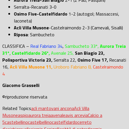
Serralta-Recanati 3-0
Osimo Five-Castelfidardo
1-2 (autogol; Massaccesi,
Iaconeta)
Acli Villa Musone
-Castelraimondo 2-3 (Carnevali, Sisalli)
Riposa
: Sambucheto
CLASSIFICA
–
Real Fabriano 34
,
Sambucheto 33*,
Aurora Treia
31*, Castelfidardo 26*,
Avenale 25,
San Biagio 23,
Polisportiva Victoria 23,
Serralta 22,
Osimo Five 17,
Recanati
16,
Acli Villa Musone 11,
Uroboro Fabriano 8,
Castelraimondo
4
Giacomo Grasselli
©riproduzione riservata
Related Topics
acli mantovani ancona
Acli Villa
Musone
aspio
aurora treia
avenale
avis arcevia
Calcio a
5
castebellino
castelbellino
castelfidardo
cerreto
d'esi
chiaravalle
ciarnin Senigallia
città di ostra
dinamis