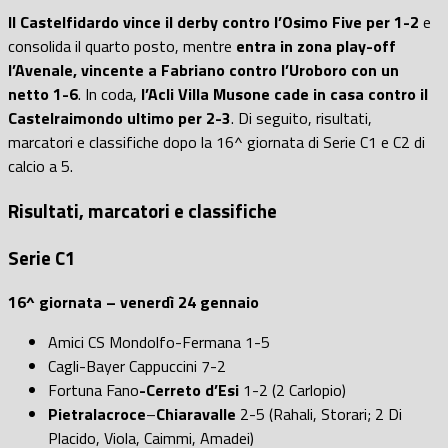
Il Castelfidardo vince il derby contro l’Osimo Five per 1-2
e
consolida il quarto posto, mentre
entra in zona play-off
l’Avenale, vincente a Fabriano contro l’Uroboro con un
netto 1-6
. In coda,
l’Acli Villa Musone cade in casa contro il
Castelraimondo ultimo per 2-3
. Di seguito, risultati,
marcatori e classifiche dopo la 16^ giornata di Serie C1 e C2 di
calcio a 5.
Risultati, marcatori e classifiche
Serie C1
16^ giornata – venerdì 24 gennaio
Amici CS Mondolfo-Fermana 1-5
Cagli-Bayer Cappuccini 7-2
Fortuna Fano
-Cerreto d’Esi
1-2 (2 Carlopio)
Pietralacroce
–
Chiaravalle
2-5 (Rahali, Storari; 2 Di
Placido, Viola, Caimmi, Amadei)