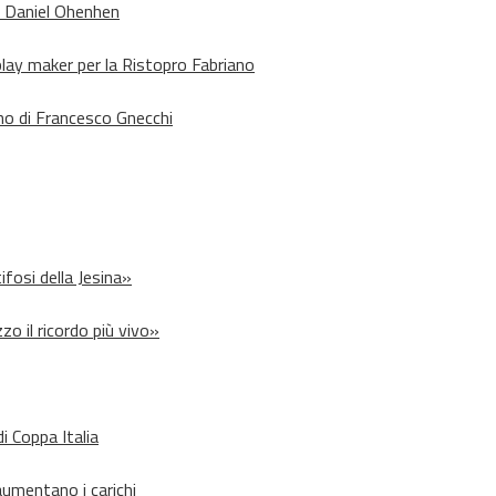
o Daniel Ohenhen
lay maker per la Ristopro Fabriano
rno di Francesco Gnecchi
ifosi della Jesina»
zo il ricordo più vivo»
i Coppa Italia
aumentano i carichi