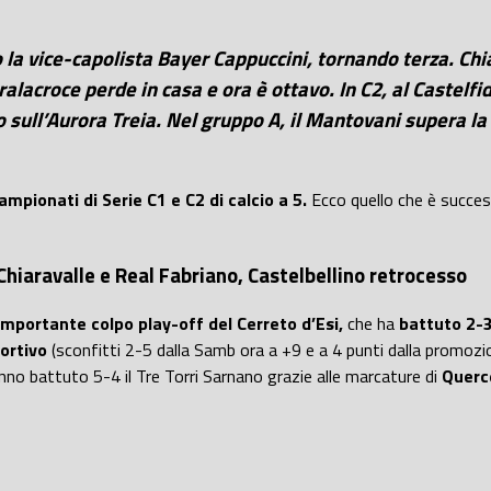
 la vice-capolista Bayer Cappuccini, tornando terza. Chia
ralacroce perde in casa e ora è ottavo. In C2, al Castelfi
so sull’Aurora Treia. Nel gruppo A, il Mantovani supera l
ampionati di Serie C1 e C2 di calcio a 5.
Ecco quello che è success
Chiaravalle e Real Fabriano, Castelbellino retrocesso
importante colpo play-off del Cerreto d’Esi,
che ha
battuto 2-3
portivo
(sconfitti 2-5 dalla Samb ora a +9 e a 4 punti dalla promozi
nno battuto 5-4 il Tre Torri Sarnano grazie alle marcature di
Querc