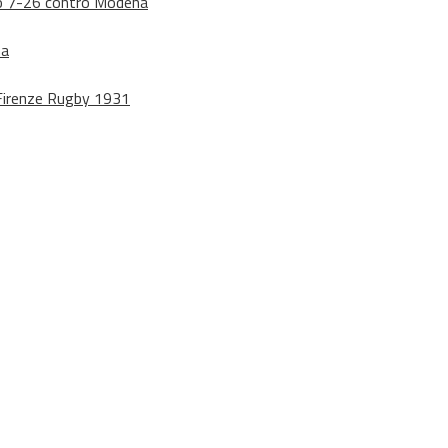
dono 7-26 contro Modena
na
o Firenze Rugby 1931