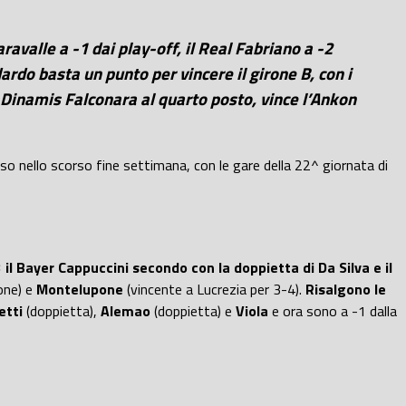
ravalle a -1 dai play-off, il Real Fabriano a -2
dardo basta un punto per vincere il girone B, con i
a Dinamis Falconara al quarto posto, vince l’Ankon
o nello scorso fine settimana, con le gare della 22^ giornata di
 il Bayer Cappuccini secondo con la doppietta di Da Silva e il
one) e
Montelupone
(vincente a Lucrezia per 3-4).
Risalgono le
etti
(doppietta),
Alemao
(doppietta) e
Viola
e ora sono a -1 dalla