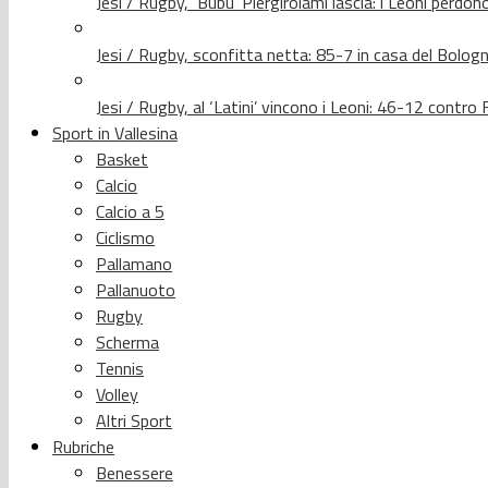
Jesi / Rugby, ‘Bubu’ Piergirolami lascia: i Leoni per
Jesi / Rugby, sconfitta netta: 85-7 in casa del Bolog
Jesi / Rugby, al ‘Latini’ vincono i Leoni: 46-12 contr
Sport in Vallesina
Basket
Calcio
Calcio a 5
Ciclismo
Pallamano
Pallanuoto
Rugby
Scherma
Tennis
Volley
Altri Sport
Rubriche
Benessere