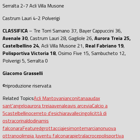
Serralta 2-7 Acli Villa Musone
Castrum Lauri 4-2 Polverigi
CLASSIFICA
– Tre Torri Sarnano 37, Bayer Cappuccini 36,
Avenale 30
, Castrum Lauri 28, Gagliole 26,
Aurora Treia 25,
Castelbellino 24
, Acli Villa Musone 21,
Real Fabriano 19
,
Polisportiva Victoria 18
, Osimo Five 15, Sambucheto 12,
Polverigi 5, Serralta 0
Giacomo Grasselli
©riproduzione riservata
Related Topics
Acli Mantovani
anconitana
audax
sant'angelo
aurora treia
avenale
avis arcevia
Calcio a
5
castelbellino
cerreto d'esi
chiaravalle
cingoli
città di
ostra
corinaldo
dinamis
falconara
Featured
grottaccia
jesi
montemarciano
nuova
ottrano
olimpia Juventu falconara
pietralacroce
polisportiva