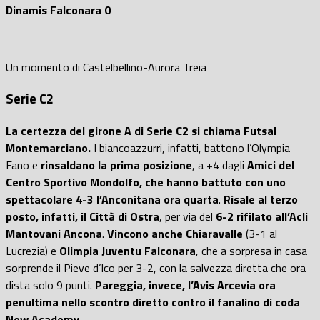
Dinamis Falconara 0
Un momento di Castelbellino-Aurora Treia
Serie C2
La certezza del girone A di Serie C2 si chiama Futsal
Montemarciano.
I biancoazzurri, infatti, battono l’Olympia
Fano e
rinsaldano la prima posizione
, a +4 dagli
Amici del
Centro Sportivo Mondolfo, che hanno battuto con uno
spettacolare 4-3 l’Anconitana ora quarta
.
Risale al terzo
posto, infatti, il Città di Ostra
, per via del
6-2 rifilato all’Acli
Mantovani Ancona
.
Vincono anche Chiaravalle
(3-1 al
Lucrezia) e
Olimpia Juventu Falconara
, che a sorpresa in casa
sorprende il Pieve d’Ico per 3-2, con la salvezza diretta che ora
dista solo 9 punti.
Pareggia, invece, l’Avis Arcevia ora
penultima nello scontro diretto contro il fanalino di coda
New Academy.