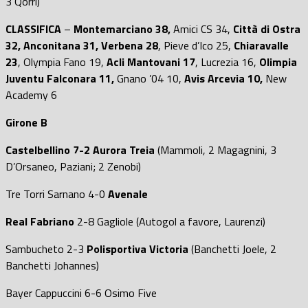
3 Qorri)
CLASSIFICA
–
Montemarciano 38,
Amici CS 34,
Città di Ostra
32, Anconitana 31, Verbena 28
, Pieve d’Ico 25,
Chiaravalle
23
, Olympia Fano 19,
Acli Mantovani 17
, Lucrezia 16,
Olimpia
Juventu Falconara 11,
Gnano ’04 10,
Avis Arcevia 10,
New
Academy 6
Girone B
Castelbellino
7-2 Aurora Treia
(Mammoli, 2 Magagnini, 3
D’Orsaneo, Paziani; 2 Zenobi)
Tre Torri Sarnano 4-0
Avenale
Real Fabriano
2-8 Gagliole (Autogol a favore, Laurenzi)
Sambucheto 2-3
Polisportiva Victoria
(Banchetti Joele, 2
Banchetti Johannes)
Bayer Cappuccini 6-6 Osimo Five