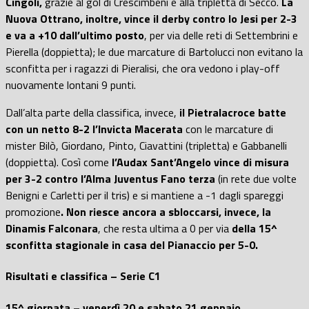
Cingoli,
grazie al gol di Crescimbeni e alla tripletta di Secco.
La
Nuova Ottrano, inoltre, vince il derby contro lo Jesi per 2-3
e va a +10 dall’ultimo posto
, per via delle reti di Settembrini e
Pierella (doppietta); le due marcature di Bartolucci non evitano la
sconfitta per i ragazzi di Pieralisi, che ora vedono i play-off
nuovamente lontani 9 punti.
Dall’alta parte della classifica, invece,
il Pietralacroce batte
con un netto 8-2 l’Invicta Macerata
con le marcature di
mister Bilò, Giordano, Pinto, Ciavattini (tripletta) e Gabbanelli
(doppietta). Così come
l’Audax Sant’Angelo vince di misura
per 3-2 contro l’Alma Juventus Fano terza
(in rete due volte
Benigni e Carletti per il tris) e si mantiene a -1 dagli spareggi
promozione
. Non riesce ancora a sbloccarsi, invece, la
Dinamis Falconara
, che resta ultima a 0 per via
della 15^
sconfitta stagionale in casa del Pianaccio per 5-0.
Risultati e classifica – Serie C1
15^ giornata – venerdì 20 e sabato 21 gennaio