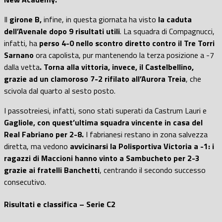
Il
girone B,
infine, in questa giornata ha visto
la caduta
dell’Avenale dopo 9 risultati utili
. La squadra di Compagnucci,
infatti, ha
perso 4-0 nello scontro diretto contro il Tre Torri
Sarnano
ora capolista, pur mantenendo la terza posizione a -7
dalla vetta
. Torna alla vittoria, invece, il Castelbellino,
grazie ad un clamoroso 7-2 rifilato all’Aurora Treia
, che
scivola dal quarto al sesto posto.
I passotreiesi, infatti, sono stati superati da Castrum Lauri e
Gagliole, con quest’ultima squadra vincente in casa del
Real Fabriano per 2-8.
I fabrianesi restano in zona salvezza
diretta, ma vedono
avvicinarsi la Polisportiva Victoria a -1: i
ragazzi di Maccioni hanno vinto a Sambucheto per 2-3
grazie ai fratelli Banchetti
, centrando il secondo successo
consecutivo.
Risultati e classifica – Serie C2