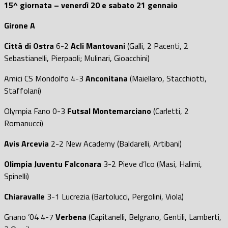
15^ giornata – venerdì 20 e sabato 21 gennaio
Girone A
Città di Ostra
6-2
Acli Mantovani
(Galli, 2 Pacenti, 2
Sebastianelli, Pierpaoli; Mulinari, Gioacchini)
Amici CS Mondolfo 4-3
Anconitana
(Maiellaro, Stacchiotti,
Staffolani)
Olympia Fano 0-3
Futsal Montemarciano
(Carletti, 2
Romanucci)
Avis Arcevia
2-2 New Academy (Baldarelli, Artibani)
Olimpia Juventu Falconara
3-2 Pieve d’Ico (Masi, Halimi,
Spinelli)
Chiaravalle
3-1 Lucrezia (Bartolucci, Pergolini, Viola)
Gnano ’04 4-7
Verbena
(Capitanelli, Belgrano, Gentili, Lamberti,