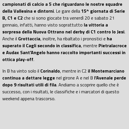
campionati di calcio a 5 che riguardano le nostre squadre
della Vallesina e dintorni
. Le gare della
15^ giornata di Serie
B, C1 e C2
che si sono giocate tra venerdì 20 e sabato 21
gennaio, infatti, hanno visto soprattutto
la vittoria a
sorpresa della Nuova Ottrano nel derby di C1 contro lo Jesi
.
Anche il
Grottaccia
, inoltre, ha ribaltato i pronostici e
ha
superato il Cagli secondo in classifica
, mentre
Pietralacroce
e Audax Sant’Angelo hanno raccolto importanti successi in
ottica play-off
.
In B ha vinto solo il
Corinaldo
, mentre in C2
il Montemarciano
continua a dettare legge
nel girone A e nel B
l’Avenale perde
dopo 9 risultati utili di fila
. Andiamo a scoprire quello che è
successo, con i risultati, le classifiche e i marcatori di questo
weekend appena trascorso.