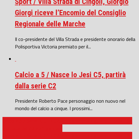
Sport / Villa Strada di Cingoli, Giorgio
Giorgi riceve l’Encomio del Consiglio
Regionale delle Marche
Il co-presidente del Villa Strada e presidente onorario della
Polisportiva Victoria premiato per il...
Calcio a 5 / Nasce lo Jesi C5, partirà
dalla serie C2
Presidente Roberto Pace personaggio non nuovo nel
mondo del calcio a cinque. I prossimi...
Calcio a 5 / Serie B, C1 e C2, il programma e gli arbitri della 15^
giornata del 20 e 21 gennaio
Calcio a 5 / Serie B, C1 e C2, il programma e gli arbitri della 16^