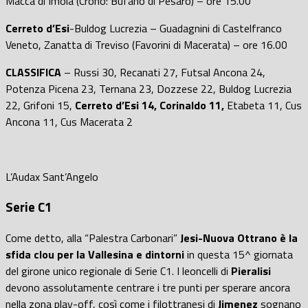
Macca di Imola (Crono: Bufano di Pesaro) – ore 15.00
Cerreto d’Esi
-Buldog Lucrezia – Guadagnini di Castelfranco
Veneto, Zanatta di Treviso (Favorini di Macerata) – ore 16.00
CLASSIFICA
– Russi 30, Recanati 27, Futsal Ancona 24,
Potenza Picena 23, Ternana 23, Dozzese 22, Buldog Lucrezia
22, Grifoni 15,
Cerreto d’Esi 14, Corinaldo 11,
Etabeta 11, Cus
Ancona 11, Cus Macerata 2
L’Audax Sant’Angelo
Serie C1
Come detto, alla “Palestra Carbonari”
Jesi-Nuova Ottrano è la
sfida clou per la Vallesina e dintorni
in questa 15^ giornata
del girone unico regionale di Serie C1. I leoncelli di
Pieralisi
devono assolutamente centrare i tre punti per sperare ancora
nella zona play-off, così come i filottranesi di
Jimenez
sognano