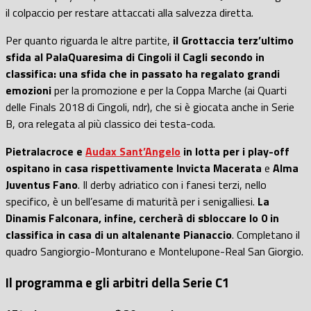
il colpaccio per restare attaccati alla salvezza diretta.
Per quanto riguarda le altre partite,
il Grottaccia terz’ultimo
sfida al PalaQuaresima di Cingoli il Cagli secondo in
classifica: una sfida che in passato ha regalato grandi
emozioni
per la promozione e per la Coppa Marche (ai Quarti
delle Finals 2018 di Cingoli, ndr), che si è giocata anche in Serie
B, ora relegata al più classico dei testa-coda.
Pietralacroce e
Audax Sant’Angelo
in lotta per i play-off
ospitano in casa
rispettivamente Invicta Macerata
e
Alma
Juventus Fano
. Il derby adriatico con i fanesi terzi, nello
specifico, è un bell’esame di maturità per i senigalliesi.
La
Dinamis Falconara, infine, cercherà di sbloccare lo 0 in
classifica in casa di un altalenante Pianaccio
. Completano il
quadro Sangiorgio-Monturano e Montelupone-Real San Giorgio.
Il programma e gli arbitri della Serie C1