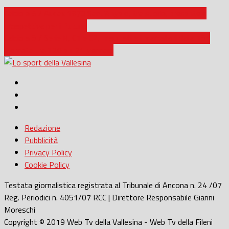
Calcio a 5 / Audax 1970 Sant’Angelo, tra storia, presente e
prospettive per il futuro
Calcio a 5 / Serie B, C1 e C2, i risultati e i marcatori della 15^
giornata tra il 20 e il 21 gennaio
Redazione
Pubblicità
Privacy Policy
Cookie Policy
Testata giornalistica registrata al Tribunale di Ancona n. 24 /07
Reg. Periodici n. 4051/07 RCC | Direttore Responsabile Gianni
Moreschi
Copyright © 2019 Web Tv della Vallesina - Web Tv della Fileni