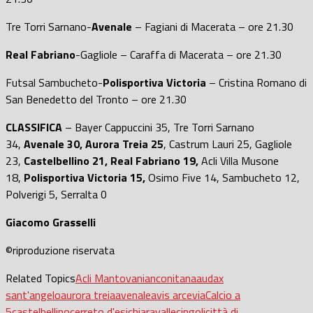
Tre Torri Sarnano-
Avenale
– Fagiani di Macerata – ore 21.30
Real Fabriano
-Gagliole – Caraffa di Macerata – ore 21.30
Futsal Sambucheto-
Polisportiva Victoria
– Cristina Romano di
San Benedetto del Tronto – ore 21.30
CLASSIFICA
– Bayer Cappuccini 35, Tre Torri Sarnano
34,
Avenale 30, Aurora Treia 25
, Castrum Lauri 25, Gagliole
23,
Castelbellino 21, Real Fabriano 19,
Acli Villa Musone
18,
Polisportiva Victoria 15,
Osimo Five 14, Sambucheto 12,
Polverigi 5, Serralta 0
Giacomo Grasselli
©riproduzione riservata
Related Topics
Acli Mantovani
anconitana
audax
sant'angelo
aurora treia
avenale
avis arcevia
Calcio a
5
castelbellino
cerreto d'esi
chiaravalle
cingoli
città di