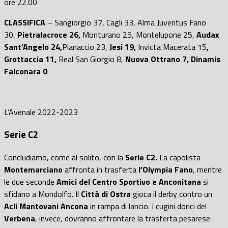
ore 22.00
CLASSIFICA
– Sangiorgio 37, Cagli 33, Alma Juventus Fano
30,
Pietralacroce 26,
Monturano 25, Montelupone 25,
Audax
Sant’Angelo 24,
Pianaccio 23,
Jesi 19,
Invicta Macerata 15
,
Grottaccia 11,
Real San Giorgio 8,
Nuova Ottrano 7, Dinamis
Falconara 0
L’Avenale 2022-2023
Serie C2
Concludiamo, come al solito, con la
Serie C2.
La capolista
Montemarciano
affronta in trasferta
l’Olympia Fano
, mentre
le due seconde
Amici del Centro Sportivo e Anconitana
si
sfidano a Mondolfo. Il
Città di Ostra
gioca il derby contro un
Acli Mantovani Ancona
in rampa di lancio. I cugini dorici del
Verbena
, invece, dovranno affrontare la trasferta pesarese