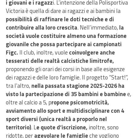
i giovani e i ragazz
i. L’intenzione della Polisportiva
Victoria è quella di dare ai ragazzi e ai bambini la
possibilità di raffinare le doti tecniche e di
contribuire alla loro crescita
. Nell’immediato,
la
società vuole costituire almeno una formazione
giovanile che possa partecipare ai campionati
Figc.
Il club, inoltre, vuole
coinvolgere anche
tesserati delle realtà calcistiche limitrofe,
proponendo gli orari dei corsi in base alle esigenze
dei ragazzi e delle loro famiglie. Il progetto “Start!”,
tra l’altro,
nella passata stagione 2025-2026 ha
visto la partecipazione di 35 bambini e bambine
e,
oltre al calcio a 5, p
ropone psicomotricità,
avviamento allo sport e multidisciplinare con 4
sport diversi (unica realtà a proporlo nel
territorio)
. L
e quote d’iscrizione,
inoltre, sono
ridotte, per
agevolare le famiglie
che vogliono