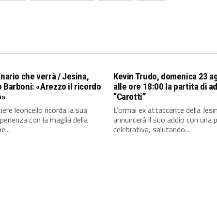
enario che verrà / Jesina,
Kevin Trudo, domenica 23 a
 Barboni: «Arezzo il ricordo
alle ore 18:00 la partita di a
o»
“Carotti”
iere leoncello ricorda la sua
L’ormai ex attaccante della Jesi
perienza con la maglia della
annuncerà il suo addio con una p
e...
celebrativa, salutando...