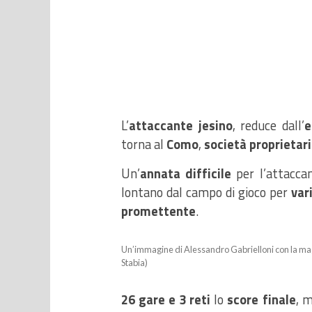
L’
attaccante jesino
, reduce dall’
e
torna al
Como
,
società proprietar
Un’
annata difficile
per l’attacca
lontano dal campo di gioco per
var
promettente
.
Un’immagine di Alessandro Gabrielloni con la magli
Stabia)
26 gare
e 3 reti
lo
score finale
, 