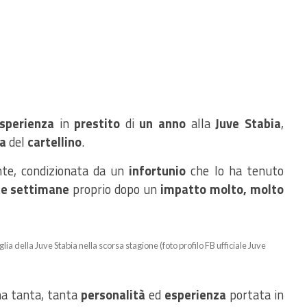
sperienza
in
prestito
di
un anno
alla
Juve Stabia
,
ia
del
cartellino
.
nte, condizionata da un
infortunio
che lo ha tenuto
ie settimane
proprio dopo un
impatto molto, molto
a della Juve Stabia nella scorsa stagione (foto profilo FB ufficiale Juve
ma tanta, tanta
personalità
ed
esperienza
portata in