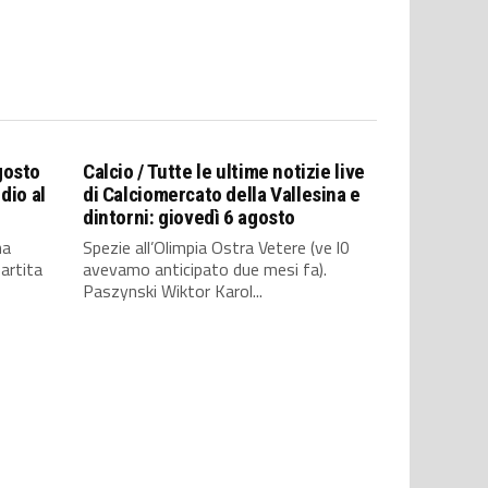
gosto
Calcio / Tutte le ultime notizie live
ddio al
di Calciomercato della Vallesina e
dintorni: giovedì 6 agosto
na
Spezie all’Olimpia Ostra Vetere (ve l0
artita
avevamo anticipato due mesi fa).
Paszynski Wiktor Karol...