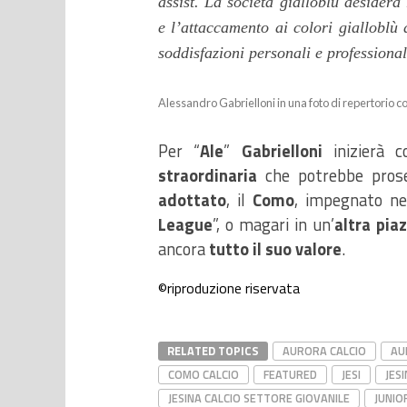
assist.
La società gialloblù desidera 
e l’attaccamento ai colori gialloblù 
soddisfazioni personali e professional
Alessandro Gabrielloni in una foto di repertorio co
Per “
Ale
”
Gabrielloni
inizierà c
straordinaria
che potrebbe pros
adottato
, il
Como
, impegnato n
League
”, o magari in un’
altra pia
ancora
tutto il suo valore
.
©riproduzione riservata
RELATED TOPICS
AURORA CALCIO
AU
COMO CALCIO
FEATURED
JESI
JES
JESINA CALCIO SETTORE GIOVANILE
JUNIO