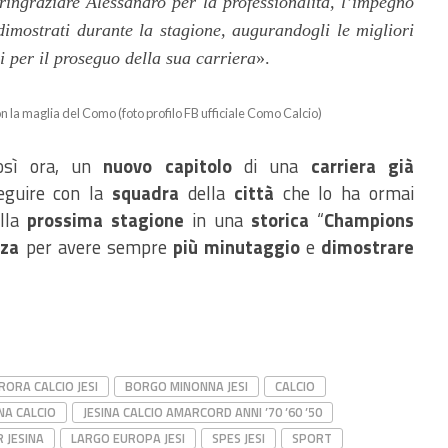
ringraziare Alessandro per la professionalità, l’impegno
dimostrati durante la stagione, augurandogli le migliori
i per il proseguo della sua carriera
».
n la maglia del Como (foto profilo FB ufficiale Como Calcio)
osì ora, un
nuovo capitolo
di una
carriera già
eguire con la
squadra
della
città
che lo ha ormai
ella
prossima stagione
in una
storica
“
Champions
zza
per avere sempre
più minutaggio
e
dimostrare
RORA CALCIO JESI
BORGO MINONNA JESI
CALCIO
INA CALCIO
JESINA CALCIO AMARCORD ANNI ’70 ’60 ’50
R JESINA
LARGO EUROPA JESI
SPES JESI
SPORT