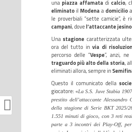
una
piazza affamata
di
calcio
, 
eliminato
il
Modena
a
domicilio
a
le proverbiali “sette camicie”, è r
campani
,
dove
l’attaccante jesin
Una
stagione
caratterizzata ult
ora del tutto in
via di risoluzio
percorso delle “
Vespe
”, anzi, n
traguardo più alto della storia
, a
eliminati allora, sempre in
Semifin
Questo il comunicato della
socie
giocatore:
«
La S.S. Juve Stabia 1907
prestito dell’attaccante Alessandro
della stagione di Serie BKT 2025/26
1.551 minuti di gioco, con 3 reti
rea
parte a 3 incontri dei Play-Off, pe