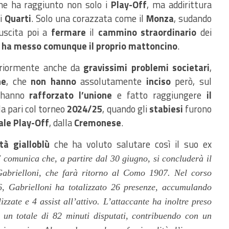
che ha raggiunto non solo i
Play-Off
, ma addirittura
i
Quarti
. Solo una corazzata come il
Monza
, sudando
iuscita poi a
fermare
il
cammino straordinario
dei
o ha messo comunque il
proprio
mattoncino
.
eriormente anche da
gravissimi problemi societari
,
ne
, che
non hanno
assolutamente
inciso
però, sul
e hanno
rafforzato l’unione
e fatto raggiungere
il
lla pari col torneo
2024/25
, quando gli
stabiesi
furono
ale
Play-Off
, dalla
Cremonese
.
tà gialloblù
che ha voluto salutare così il suo ex
 comunica che, a partire dal 30 giugno, si concluderà il
 Gabrielloni, che farà ritorno al Como 1907. Nel corso
, Gabrielloni ha totalizzato 26 presenze, accumulando
lizzate
e 4 assist all’attivo. L’attaccante ha inoltre preso
r un totale di 82 minuti disputati, contribuendo con un