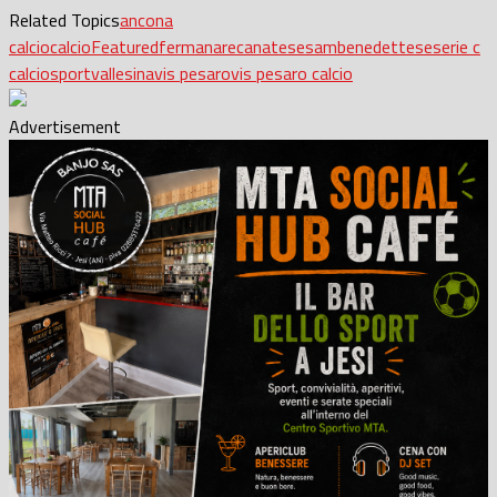
Related Topics
ancona
calcio
calcio
Featured
fermana
recanatese
sambenedettese
serie c
calcio
sport
vallesina
vis pesaro
vis pesaro calcio
Advertisement