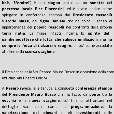
bbè, ’ffernite!
”, è uno
slogan
tratto da un
sonetto
del
poetessa locale Bice Piacentini
, ed è stato scelto come
spiegato in conferenza stampa dal
Presidente rossoblù
Vittorio Massi
, dal
figlio Daniele
che ha colto il senso di
appartenenza del
popolo rossoblù
nei confronti della propria
terra natia
. La frase infatti, incarna lo
spirito
del
sambenedettese che lotta
,
che subisce umiliazioni
,
ma ha
sempre la forza di rialzarsi e reagire
, un po’ come accaduto
alla fine della
scorsa stagione
.
Il Presidente della Vis Pesaro Mauro Bosco in occasione della co
ufficiale Vis Pesaro Calcio)
A
Pesaro
invece, si è tenuta la consueta
conferenza stampa
del
Presidente Mauro Bosco
che ha fatto da
ponte
tra la
vecchia
e la
nuova stagione
, col fine di affrontare nel
dettaglio vari temi come la
programmazione
, la
valorizzazione dei giovani
e gli
investimenti
nelle