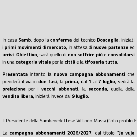
In casa
Samb
, dopo la
conferma
dei tecnico
Boscaglia
, iniziati
i
primi movimenti
di
mercato
, in attesa di
nuove partenze
ed
arrivi
.
Obiettivo
, sarà quello di
non soffrire più
e
consolidarsi
in una
categoria vitale
per la
città
e la
tifoseria tutta
.
Presentata
intanto la
nuova campagna abbonamenti
che
prenderà il via in
due fasi
, la
prima
, dal
1
al
7 luglio
, vedrà la
prelazione
per i
vecchi abbonati
, la
seconda
, quella della
vendita libera
, inizierà invece dal
9 luglio
.
Il Presidente della Sambenedettese Vittorio Massi (foto profilo 
La
campagna abbonamenti 2026/2027
, dal titolo “
Je vuje