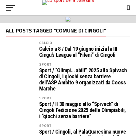
ALL POSTS TAGGED "COMUNE DI CINGOLI"
CALCIO
Calcio a 8 / Dal 19 giugno inizia la III
Cingu’s League al “Fileni” di Cingoli
SPORT
Sport / “Olimpi… abili” 2025 allo Spivach
di Cingoli, i giochi senza barriere
dell’ASP Ambito 9 organizzati da Cooss
Marche
SPORT
Sport / Il 30 maggio allo “Spivach” di
Cingoli l’edizione 2025 delle Olimpiabili,
i “giochi senza barriere”
SPORT
Sport / Cingoli, al PalaQuaresima nuove