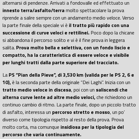
alternarsi di pendenze. Arrivati a fondovalle ed effettuato un
innesto terra/asfalto/terra
molto spettacolare la prova
riprende a salire sempre con un andamento medio veloce. Verso
la parte finale della speciale vi è
il tratto più rapido con una
successione di curve veloci e rettilinei.
Poco dopo la chicane
si abbandona il percorso solito e vi è il fine prova in leggera
salita.
Prova molto bella e selettiva, con un fondo liscio e
compatto, ha la caratteristica di essere veloce e visibile
per lunghi tratti dalla parte superiore del tracciato.
La
PS “Pian della Pieve”, di 3,530 km (valida per le PS 2, 6 e
10),
è la seconda parte della originale “Dei Laghi”. Inizia con un
tratto medio veloce in discesa
, poi con un
saliscendi che
alterna curve lente ad altre medio veloci,
che richiedono un
continuo cambio di ritmo. La parte finale, dopo un piccolo tratto
di asfalto, interessa un
percorso stretto e mosso
, un po’
diverso come tipologia rispetto al resto della prova. Prova
molto corta, ma comunque
insidiosa per la tipologia del
percorso che varia continuamente.