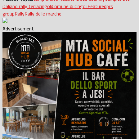
italiano rally terra
cingoli
Comune di cingoli
Featured
prs
group
Rally
Rally delle marche
Advertisement