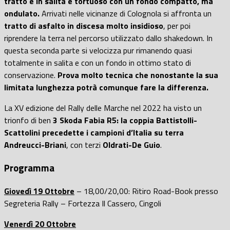
tratto è in salita e tortuoso con un fondo compatto, ma
ondulato.
Arrivati nelle vicinanze di Colognola si affronta un
tratto di asfalto in discesa molto insidioso
, per poi
riprendere la terra nel percorso utilizzato dallo shakedown. In
questa seconda parte si velocizza pur rimanendo quasi
totalmente in salita e con un fondo in ottimo stato di
conservazione.
Prova molto tecnica che nonostante la sua
limitata lunghezza potrà comunque fare la differenza.
La XV edizione del Rally delle Marche nel 2022 ha visto un
trionfo di ben
3 Skoda Fabia R5: la coppia Battistolli-
Scattolini precedette i campioni d’Italia su terra
Andreucci-Briani
, con terzi
Oldrati-De Guio
.
Programma
Giovedì 19 Ottobre
– 18,00/20,00: Ritiro Road-Book presso
Segreteria Rally – Fortezza Il Cassero, Cingoli
Venerdì 20 Ottobre