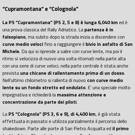
“Cupramontana” e “Colognola”
La PS “Cupramontana” (PS 2, 5 e 8) è lunga 6,040 km
ed è
una prova classica del Rally Adriatico. La
partenza è in
falsopiano
, ma subito dopo la strada inizia a discendere con
curve medio veloci
fino a raggiungere il
bivio in asfalto di San
Michele
. Da qui si riprende a salire con curve lente, ma poi il
ritmo si velocizza di nuovo una volta ritornati nella parte alta
con una serie di curve veloci; nella parte centrale è stata anche
prevista
una chicane di rallentamento prima di un dosso
.
Nell’ultimo chilometro si rallenta di nuovo
con curve medio
lente su un fondo stretto ed ondulato
. E’ una speciale molto
impegnativa e richiederà la
massima attenzione e
concentrazione da parte dei piloti
.
La
PS “Colognola” (PS 3, 6 e 9), di 4,400 km
, è già stata
effettuata in passato e utilizza parzialmente il percorso dello
shakedown. Parte alle porte di San Pietro Acqualta ed
il primo