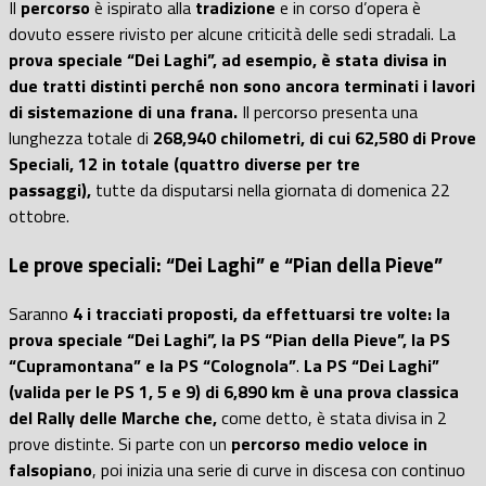
Il
percorso
è ispirato alla
tradizione
e in corso d’opera è
dovuto essere rivisto per alcune criticità delle sedi stradali. La
prova speciale “Dei Laghi”, ad esempio, è stata divisa in
due tratti distinti perché non sono ancora terminati i lavori
di sistemazione di una frana.
Il percorso presenta una
lunghezza totale di
268,940 chilometri, di cui 62,580 di Prove
Speciali,
12 in totale (quattro diverse per tre
passaggi),
tutte da disputarsi nella giornata di domenica 22
ottobre.
Le prove speciali: “Dei Laghi” e “Pian della Pieve”
Saranno
4 i tracciati proposti, da effettuarsi tre volte: la
prova speciale “Dei Laghi”, la PS “Pian della Pieve”, la PS
“Cupramontana” e la PS “Colognola”
.
La PS “Dei Laghi”
(valida per le PS 1, 5 e 9) di 6,890 km è una prova classica
del Rally delle Marche che,
come detto, è stata divisa in 2
prove distinte. Si parte con un
percorso medio veloce in
falsopiano
, poi inizia una serie di curve in discesa con continuo