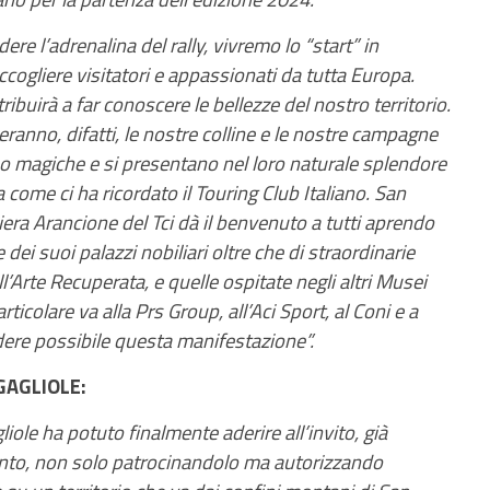
re l’adrenalina del rally, vivremo lo “start” in
ogliere visitatori e appassionati da tutta Europa.
ibuirà a far conoscere le bellezze del nostro territorio.
eranno, difatti, le nostre colline e le nostre campagne
o magiche e si presentano nel loro naturale splendore
lia come ci ha ricordato il Touring Club Italiano. San
era Arancione del Tci dà il benvenuto a tutti aprendo
ei suoi palazzi nobiliari oltre che di straordinarie
’Arte Recuperata, e quelle ospitate negli altri Musei
colare va alla Prs Group, all’Aci Sport, al Coni e a
dere possibile questa manifestazione”.
GAGLIOLE:
ole ha potuto finalmente aderire all’invito, già
vento, non solo patrocinandolo ma autorizzando