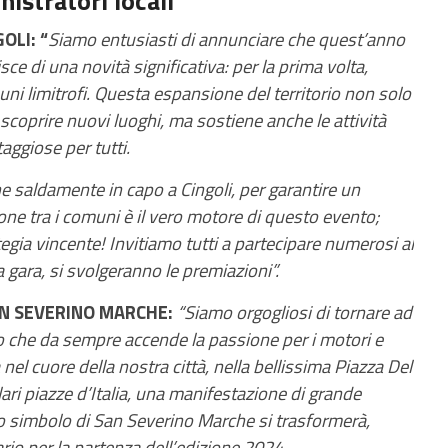
istratori locali
OLI: “
Siamo entusiasti di annunciare che quest’anno
isce di una novità significativa: per la prima volta,
i limitrofi. Questa espansione del territorio non solo
i scoprire nuovi luoghi, ma sostiene anche le attività
taggiose per tutti.
ne saldamente in capo a Cingoli, per garantire un
ione tra i comuni è il vero motore di questo evento;
gia vincente! Invitiamo tutti a partecipare numerosi al
a gara, si svolgeranno le premiazioni”.
AN SEVERINO MARCHE:
“Siamo orgogliosi di tornare ad
to che da sempre accende la passione per i motori e
 nel cuore della nostra città, nella bellissima Piazza Del
ari piazze d’Italia, una manifestazione di grande
llo simbolo di San Severino Marche si trasformerà,
ario per la partenza dell’edizione 2024.