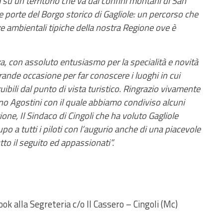
m su un territorio che va dai confini montani di San
e porte del Borgo storico di Gagliole: un percorso che
zze ambientali tipiche della nostra Regione ove è
a, con assoluto entusiasmo per la specialità e novità
ande occasione per far conoscere i luoghi in cui
ibili dal punto di vista turistico. Ringrazio vivamente
o Agostini con il quale abbiamo condiviso alcuni
ne, Il Sindaco di Cingoli che ha voluto Gagliole
upo a tutti i piloti con l’augurio anche di una piacevole
to il seguito ed appassionati”.
ok alla Segreteria c/o Il Cassero – Cingoli (Mc)