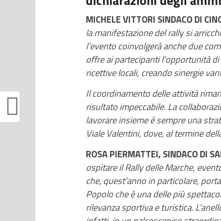
dichiarazioni degli ammin
MICHELE VITTORI SINDACO DI CING
la manifestazione del rally si arricch
l’evento coinvolgerà anche due comun
offre ai partecipanti l’opportunità d
ricettive locali, creando sinergie van
Il coordinamento delle attività rima
risultato impeccabile. La collaboraz
lavorare insieme è sempre una strate
Viale Valentini, dove, al termine dell
ROSA PIERMATTEI, SINDACO DI S
ospitare il Rally delle Marche, even
che, quest’anno in particolare, porta
Popolo che è una delle più spettacol
rilevanza sportiva e turistica. L’ane
infatti, in un palcoscenico straordin