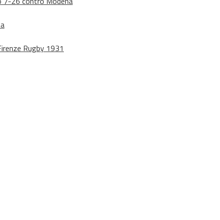
dono 7-26 contro Modena
na
o Firenze Rugby 1931