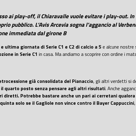
esso ai play-off, il Chiaravalle vuole evitare i play-out. 
rio pubblico. L’Avis Arcevia sogna l’aggancio al Verbena
sione immediata dal girone B
e ultima giornata di Serie C1 e C2 di calcio a 5
e alcune nostre
ozione in Serie C1
in casa. Ma andiamo a scoprire con ordine i mat
etrocessione già consolidata del Pianaccio
, gli altri verdetti s
il quarto posto senza pensare agli altri risultati
. Anche agganc
i diretti. Potrebbe bastare anche un pari ai cerretani qualor
 quinta solo se il Gagliole non vince contro il Bayer Cappuccini