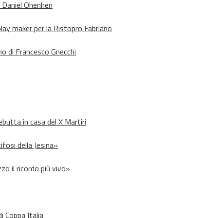
o Daniel Ohenhen
lay maker per la Ristopro Fabriano
rno di Francesco Gnecchi
debutta in casa del X Martiri
ifosi della Jesina»
zo il ricordo più vivo»
i Coppa Italia