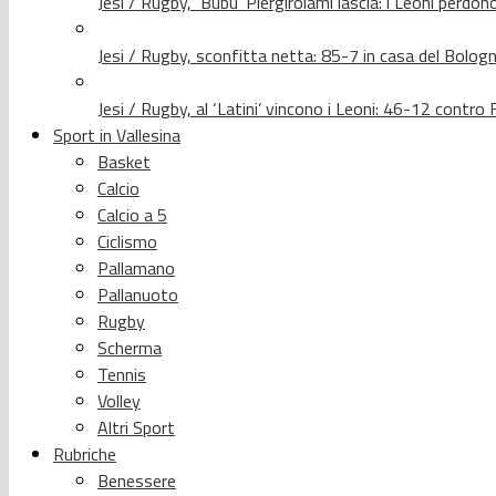
Jesi / Rugby, ‘Bubu’ Piergirolami lascia: i Leoni per
Jesi / Rugby, sconfitta netta: 85-7 in casa del Bolog
Jesi / Rugby, al ‘Latini’ vincono i Leoni: 46-12 contr
Sport in Vallesina
Basket
Calcio
Calcio a 5
Ciclismo
Pallamano
Pallanuoto
Rugby
Scherma
Tennis
Volley
Altri Sport
Rubriche
Benessere