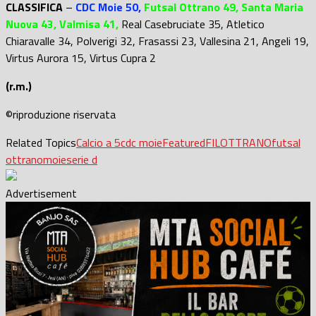
CLASSIFICA
–
CDC Moie 50,
Futsal Ottrano 49, Santa Maria
Nuova 43, Valmisa 41,
Real Casebruciate 35, Atletico
Chiaravalle 34, Polverigi 32, Frasassi 23, Vallesina 21, Angeli 19,
Virtus Aurora 15, Virtus Cupra 2
(r.m.)
©riproduzione riservata
Related Topics
Calcio a 5
cdc moie
Featured
FILOTTRANO
futsal
ottrano
moie
serie d
Advertisement