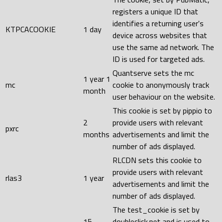
registers a unique ID that
identifies a returning user's
KTPCACOOKIE
1 day
device across websites that
use the same ad network. The
ID is used for targeted ads.
Quantserve sets the mc
1 year 1
mc
cookie to anonymously track
month
user behaviour on the website.
This cookie is set by pippio to
2
provide users with relevant
pxrc
months
advertisements and limit the
number of ads displayed.
RLCDN sets this cookie to
provide users with relevant
rlas3
1 year
advertisements and limit the
number of ads displayed.
The test_cookie is set by
15
doubleclick.net and is used to