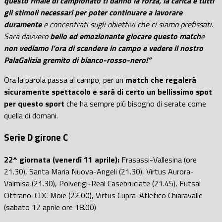
questo finale di campionato ti danno la forza, la carica e tutti
gli stimoli necessari per poter continuare a lavorare
duramente
e concentrati sugli obiettivi che ci siamo prefissati.
Sarà davvero
bello ed emozionante giocare questo match
e
non vediamo l’ora di scendere in campo e vedere il nostro
PalaGalizia gremito di bianco-rosso-nero!”
Ora la parola passa al campo, per un
match che regalerà
sicuramente spettacolo e sarà di certo un bellissimo spot
per questo sport
che ha sempre più bisogno di serate come
quella di domani.
Serie D girone C
22^ giornata (venerdì 11 aprile):
Frasassi-Vallesina (ore
21.30), Santa Maria Nuova-Angeli (21.30), Virtus Aurora-
Valmisa (21.30), Polverigi-Real Casebruciate (21.45), Futsal
Ottrano-CDC Moie (22.00), Virtus Cupra-Atletico Chiaravalle
(sabato 12 aprile ore 18.00)