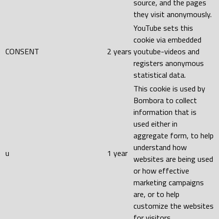
source, and the pages
they visit anonymously.
YouTube sets this
cookie via embedded
CONSENT
2 years
youtube-videos and
registers anonymous
statistical data.
This cookie is used by
Bombora to collect
information that is
used either in
aggregate form, to help
understand how
u
1 year
websites are being used
or how effective
marketing campaigns
are, or to help
customize the websites
for visitors.