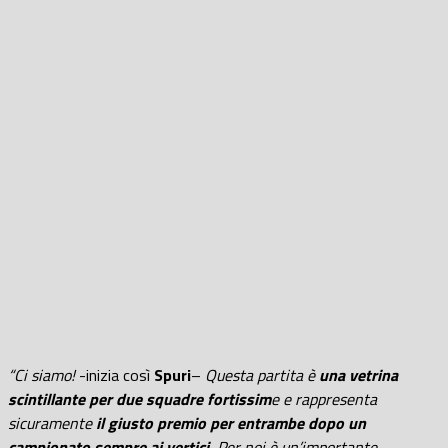
“Ci siamo!
-inizia così
Spuri
–
Questa partita è
una vetrina
scintillante per due squadre fortissim
e e rappresenta
sicuramente
il giusto premio per entrambe dopo un
campionato sempre ai vertici.
Per noi è un’importante