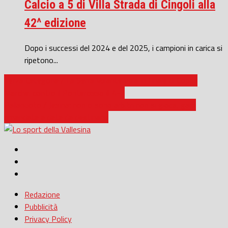
Calcio a 5 di Villa Strada di Cingoli alla
42^ edizione
Dopo i successi del 2024 e del 2025, i campioni in carica si
ripetono...
Terza Categoria / La Serra Volante vola in finale di Coppa
Marche: contro il Ponterosso è 4-2
Pallanuoto / Jesina: non ci sono arbitri non si gioca, gara
rimandata a data da destinarsi
Redazione
Pubblicità
Privacy Policy