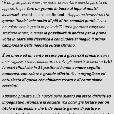
“
È un gran piacere per me poter presentare questa partita ed
approfitto per
fare un grande in bocca al lupo ai nostri
avversari
!
-esordisce mister
Belloni
–
Sappiamo benissimo che
questa ‘finale’ vale molto di più di tre semplici punti:
il caso
ha voluto che la posta in palio dell’ultima giornata valga una
stagione intera, avendo
la possibilità di andare per la prima
volta in testa alla classifica e concludere al meglio il primo
campionato della neonata Futsal Ottrano.
È un onore ed un vanto essere qui a giocarci il primato
, con i
miei ragazzi, i miei collaboratori, tutti gli addetti ai lavori e
tutti
i nostri tifosi che in 21 partite ci hanno sempre seguito
numerosi, con calore e grande affetto
. Sono
orgoglioso ed
entusiasta di quello che abbiamo creato e di come siamo
cresciuti.
Abbiamo provato sulla nostra pelle quanto
sia stato difficile ed
impegnativo rifondare la società,
ma poter
già lottare per un
titolo e l’adrenalina che ti da questo genere di partite e