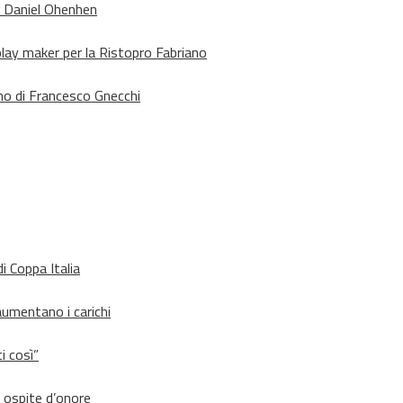
o Daniel Ohenhen
lay maker per la Ristopro Fabriano
rno di Francesco Gnecchi
i Coppa Italia
aumentano i carichi
i così”
d ospite d’onore