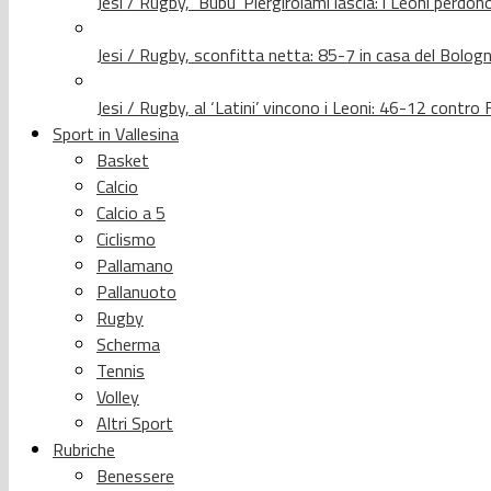
Jesi / Rugby, ‘Bubu’ Piergirolami lascia: i Leoni per
Jesi / Rugby, sconfitta netta: 85-7 in casa del Bolog
Jesi / Rugby, al ‘Latini’ vincono i Leoni: 46-12 contr
Sport in Vallesina
Basket
Calcio
Calcio a 5
Ciclismo
Pallamano
Pallanuoto
Rugby
Scherma
Tennis
Volley
Altri Sport
Rubriche
Benessere