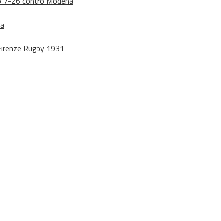
dono 7-26 contro Modena
na
o Firenze Rugby 1931