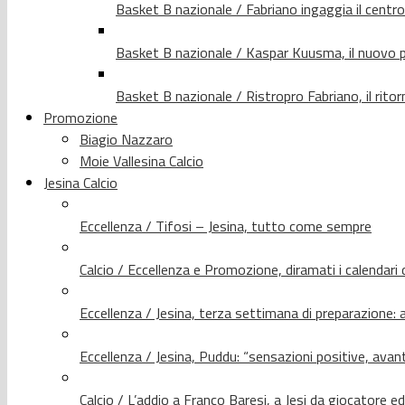
Basket B nazionale / Fabriano ingaggia il centr
Basket B nazionale / Kaspar Kuusma, il nuovo p
Basket B nazionale / Ristropro Fabriano, il rito
Promozione
Biagio Nazzaro
Moie Vallesina Calcio
Jesina Calcio
Eccellenza / Tifosi – Jesina, tutto come sempre
Calcio / Eccellenza e Promozione, diramati i calendari d
Eccellenza / Jesina, terza settimana di preparazione: 
Eccellenza / Jesina, Puddu: “sensazioni positive, avant
Calcio / L’addio a Franco Baresi, a Jesi da giocatore e