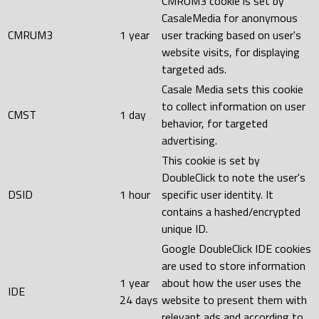
CMRUM3 cookie is set by
CasaleMedia for anonymous
CMRUM3
1 year
user tracking based on user's
website visits, for displaying
targeted ads.
Casale Media sets this cookie
to collect information on user
CMST
1 day
behavior, for targeted
advertising.
This cookie is set by
DoubleClick to note the user's
DSID
1 hour
specific user identity. It
contains a hashed/encrypted
unique ID.
Google DoubleClick IDE cookies
are used to store information
1 year
about how the user uses the
IDE
24 days
website to present them with
relevant ads and according to