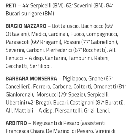
RETI
– 44′ Serpicelli (BM), 62′ Severini (BN), 84′
Bucari su rigore (BM)
BIAGIO NAZZARO
– Bottaluscio, Bachiocco (66′
Ottaviani), Medici, Cardinali, Fuoco, Compagnucci,
Parasecoli (66′ Rragami), Rossini (77′ Gabrielloni),
Severini, Carboni, Pierfederici (67′ Rocchetti). All.
Fenucci – A disp. Cantarini, Tamburini, Rabini,
Cecchetti, Serfilippi.
BARBARA MONSERRA
– Pigliapoco, Gnahe (67′
Cancellieri), Ferrero, Carbone, Coltorti, Omenetti (81′
Gianlorenzi), Morsucci (79′ Spezie), Serpicelli,
Ubertini (42′ Brega), Bucari, Castignani (87′ Buratti).
All. Mattioli – A disp. Piersantelli, Grizi, Lenci.
ARBITRO
– Negusanti di Pesaro (assistenti
Francesca Chiara De Marino, di Pesaro, Virgini di