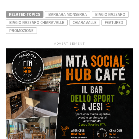
RELATED TOPICS
BARBARA MONSERRA
BIAGIO NAZZARO
BIAGIO NAZZARO CHIARAVALLE
CHIARAVALLE
FEATURED
PROMOZIONE
ADVERTISEMENT