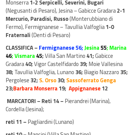
Monserra
1-2 Serpicelli, Severini, Bugari
(Negusanti di Pesaro), Jesina – Gabicce Gradara
2-1
Mercurio, Paradisi, Russo
(Monterubbiano di
Fermo), Fermignanese – Tavullia Valfoglia
1-0
Fraternali
(Denti di Pesaro)
CLASSIFICA –
Fermignanese 56;
Jesina
55
; Marina
46
; Vismara
45
;
Villa San Martino
41;
Gabicce
Gradara
40;
Vigor Castelfidardo
39;
Moie Vallesina
38;
Tavullia Valfoglia, Lunano
36;
Biagio Nazzaro
35
;
Pergolese
32;
S. Orso
30;
Sassoferrato
Genga
23;
Barbara Monserra
19;
Appignanese
12
MARCATORI – Reti 14 –
Pierandrei (Marina),
Cordella (Jesina);
reti 11 –
Pagliardini (Lunano)
reti 10 –
Mancini (Villa San Martino)