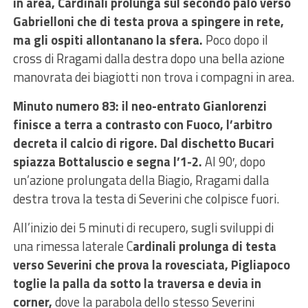
in area, Cardinali prolunga sul secondo palo verso
Gabrielloni che di testa prova a spingere in rete,
ma gli ospiti allontanano la sfera.
Poco dopo il
cross di Rragami dalla destra dopo una bella azione
manovrata dei biagiotti non trova i compagni in area.
Minuto numero 83: il neo-entrato Gianlorenzi
finisce a terra a contrasto con Fuoco, l’arbitro
decreta il calcio di rigore. Dal dischetto Bucari
spiazza Bottaluscio e segna l’1-2.
Al 90′, dopo
un’azione prolungata della Biagio, Rragami dalla
destra trova la testa di Severini che colpisce fuori.
All’inizio dei 5 minuti di recupero, sugli sviluppi di
una rimessa laterale C
ardinali prolunga di testa
verso Severini che prova la rovesciata, Pigliapoco
toglie la palla da sotto la traversa e devia in
corner,
dove la parabola dello stesso Severini